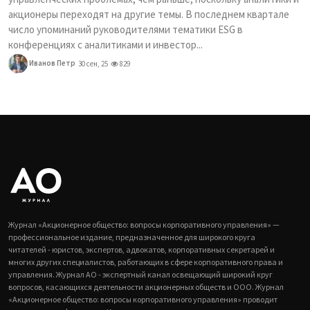
акционеры переходят на другие темы. В последнем квартале
число упоминаний руководителями тематики ESG в
конференциях с аналитиками и инвестор...
Иванов Петр
30 сен, 25
829
Журнал «Акционерное общество: вопросы корпоративного управления» —
профессиональное издание, предназначенное для широкого круга
читателей - юристов, экспертов, адвокатов, корпоративных секретарей и
многих других специалистов, работающих в сфере корпоративного права и
управления. Журнал АО - экспертный канал освещающий широкий круг
вопросов, касающихся деятельности акционерных обществ и ООО. Журнал
«Акционерное общество: вопросы корпоративного управления» проводит