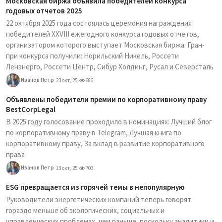
Московская биржа объявила победителей конкурса
годовых отчетов 2025
22 октября 2025 года состоялась церемония награждения
победителей XXVIII ежегодного конкурса годовых отчетов,
организатором которого выступает Московская биржа. Гран-
при конкурса получили: Норильский Никель, Россети
Ленэнерго, Россети Центр, Сибур Холдинг, Русал и Северсталь
Иванов Петр
23 окт, 25
686
Объявлены победители премии по корпоративному праву
BestCorpLegal
В 2025 году голосование проходило в номинациях: Лучший блог
по корпоративному праву в Telegram, Лучшая книга по
корпоративному праву, За вклад в развитие корпоративного
права
Иванов Петр
13 окт, 25
703
ESG превращается из горячей темы в непопулярную
Руководители энергетических компаний теперь говорят
гораздо меньше об экологических, социальных и
управленческих проблемах, чем раньше, поскольку аналитики и