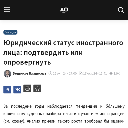
Вход
Регистрация
Санкции
Юридический статус иностранного
Новости
лица: подтвердить или
опровергнуть
Статьи
Бедросов Владислав
15 окт, 24 - 17:00
17 окт, 24 - 13:41
1.9K
Авторы
Архив
База знаний
За последние годы наблюдается тенденция к бóльшему
количеству судебных разбирательств с участием иностранцев
Подписка
(см. схему). Анализ причин такого роста требовал бы оценки