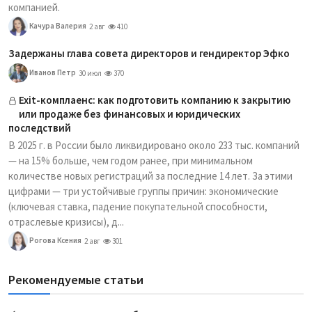
компанией.
Качура Валерия
2 авг
410
Задержаны глава совета директоров и гендиректор Эфко
Иванов Петр
30 июл
370
Exit-комплаенс: как подготовить компанию к закрытию
или продаже без финансовых и юридических
последствий
В 2025 г. в России было ликвидировано около 233 тыс. компаний
— на 15% больше, чем годом ранее, при минимальном
количестве новых регистраций за последние 14 лет. За этими
цифрами — три устойчивые группы причин: экономические
(ключевая ставка, падение покупательной способности,
отраслевые кризисы), д...
Рогова Ксения
2 авг
301
Рекомендуемые статьи