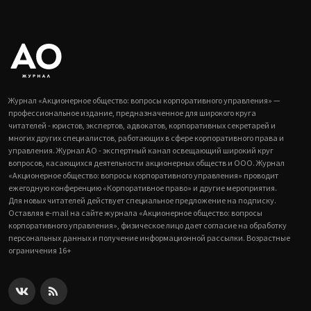
Журнал «Акционерное общество: вопросы корпоративного управления» —
профессиональное издание, предназначенное для широкого круга
читателей - юристов, экспертов, адвокатов, корпоративных секретарей и
многих других специалистов, работающих в сфере корпоративного права и
управления. Журнал АО - экспертный канал освещающий широкий круг
вопросов, касающихся деятельности акционерных обществ и ООО. Журнал
«Акционерное общество: вопросы корпоративного управления» проводит
ежегодную конференцию «Корпоративное право» и другие мероприятия.
Для новых читателей действует специальное предложение на подписку.
Оставляя e-mail на сайте журнала «Акционерное общество: вопросы
корпоративного управления», физическое лицо дает согласие на обработку
персональных данных и получение информационной рассылки. Возрастные
ограничения 16+