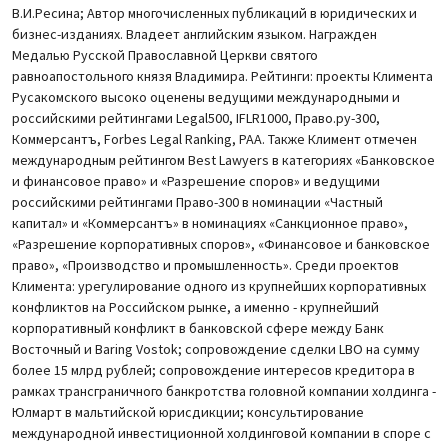
В.И.Ресина; Автор многочисленных публикаций в юридических и
бизнес-изданиях. Владеет английским языком. Награжден
Медалью Русской Православной Церкви святого
равноапостольного князя Владимира. Рейтинги: проекты Климента
Русакомского высоко оценены ведущими международными и
российскими рейтингами Legal500, IFLR1000, Право.ру-300,
Коммерсантъ, Forbes Legal Ranking, РАА. Также Климент отмечен
международным рейтингом Best Lawyers в категориях «Банковское
и финансовое право» и «Разрешение споров» и ведущими
российскими рейтингами Право-300 в номинации «Частный
капитал» и «Коммерсантъ» в номинациях «Санкционное право»,
«Разрешение корпоративных споров», «Финансовое и банковское
право», «Производство и промышленность». Среди проектов
Климента: урегулирование одного из крупнейших корпоративных
конфликтов на Российском рынке, а именно - крупнейший
корпоративный конфликт в банковской сфере между Банк
Восточный и Baring Vostok; сопровождение сделки LBO на сумму
более 15 млрд рублей; сопровождение интересов кредитора в
рамках трансграничного банкротства головной компании холдинга -
Юлмарт в мальтийской юрисдикции; консультирование
международной инвестиционной холдинговой компании в споре с