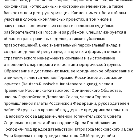
конфликтов, «отягощённых» иностранным элементом, а также
банкротство и реструктуризация. Климент имеет богатый опыт
участия в сложных комплексных проектах, в том числе в
запутанных экономических спорах и в сложных судебных
разбирательствах в России и за рубежом. Специализируется в
области трансграничных сделок, а также публичных
правоотношений. Внес значительный персональный вклад в
создание деловой репутации, авторитета фирмы, в область
стратегического менеджмента компании и выстраивание
отношений с партнерами и клиентами юридической группы.
Образование и достижения: высшее юридическое образование с
отличием; является членом Германо-Российской ассоциации
юристов (Deutsch-Russische Juristenvereinigung), членом
Правления Российско-Китайского Юридического Общества,
членом Европейского Делового Союза, членом Торгово-
промышленной палаты Российской Федерации, руководителем
рабочей группы по правовой поддержке предпринимательства
«Делового союза Евразии», членом Попечительского Совета
Социального проекта «Воссоздание Храма Преображения
Господня» под председательством Патриарха Московского и Всея
Руси Кирилла с сопредседательством С.В.Медведевой и