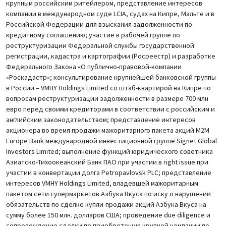
крупным российским ритейлером, представление интересов
компании в международном суде LCIA, судах на Кипре, Мальте и в
Российской Федерации для взыскания задолженности по
кредитному соглашению; участие в рабочей группе по
реструктуризации Федеральной службы государственной
регистрации, кадастра и картографии (Росреестр) и разработке
Федерального Закона «О публично-правовой-компании
«Роскадастр»; консультирование крупнейшей банковской группы
в России – VMHY Holdings Limited со штаб-квартирой на Кипре по
вопросам реструктуризации задолженности в размере 700 млн
евро перед своими кредиторами в соответствии с российским и
английским законодательством; представление интересов
акционера во время продажи мажоритарного пакета акций М2М
Europe Bank международной инвестиционной группе Signet Global
Investors Limited; выполнение функций юридического советника
Азиатско-Тихоокеанский Банк ПАО при участии в right issue при
участии в конвертации долга Petropavlovsk PLC; представление
интересов VMHY Holdings Limited, владевшей мажоритарным
пакетом сети супермаркетов Азбука Вкуса по иску о нарушении
обязательств по сделке купли-продажи акций Азбука Вкуса на
сумму более 150 млн. долларов США; проведение due diligence и
сопровождение сделки по приобретению крупной компании по