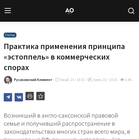
Вход
Регистрация
Статьи
Практика применения принципа
Новости
«эстоппель» в коммерческих
спорах
Статьи
Русакомский Климент
5 май, 21 - 13:31
2 июн, 21 - 13:21
1.3K
Авторы
Архив
База знаний
Возникший в англо-саксонской правовой
семье и получивший распространение в
Подписка
законодательствах многих стран всего мира, в