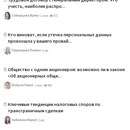
учесть, наиболее распро...
Скворцова Ирина
1 июл
871
Кто виноват, если утечка персональных данных
произошла у вашего провай...
Гаврюшина Полина
2 авг
Общество с одним акционером: возможно ли в законе
«Об акционерных обще...
Бойцов Павел
1 июл
993
Ключевые тенденции налоговых споров по
трансграничным сделкам
Кабанова Мария
2 авг