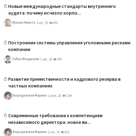
Новые международные стандарты внутреннего
аудита: почему исчезло корпо...
Масюк Никита
1 окт, 25
852
Построение системы управления уголовными рисками
компании
Губко Владислав
1 авг, 25
479
Развитие преемственности и кадрового резерва в
частных компаниях
Бородовская Марина
1 июн, 25
1.8K
Современные требования к компетенциям
независимого директора: новое ви...
Бородовская Марина
1 сен, 25
612