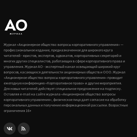
Журнал «Акционерное общество: вопросы корпоративного управления» —
профессиональное издание, предназначенное для широкого круга
читателей - юристов, экспертов, адвокатов, корпоративных секретарей и
многих других специалистов, работающих в сфере корпоративного права и
управления. Журнал АО - экспертный канал освещающий широкий круг
вопросов, касающихся деятельности акционерных обществ и ООО. Журнал
«Акционерное общество: вопросы корпоративного управления» проводит
ежегодную конференцию «Корпоративное право» и другие мероприятия.
Для новых читателей действует специальное предложение на подписку.
Оставляя e-mail на сайте журнала «Акционерное общество: вопросы
корпоративного управления», физическое лицо дает согласие на обработку
персональных данных и получение информационной рассылки. Возрастные
ограничения 16+