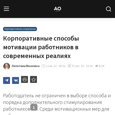
Вход
Регистрация
Корпоративное управление
Корпоративные способы
Новости
мотивации работников в
современных реалиях
Статьи
Лопатина Василиса
1 ноя, 22 - 00:52
31 окт, 22 - 12:41
6.1K
Авторы
Архив
База знаний
Работодатель не ограничен в выборе способа и
порядка дополнительного стимулирования
Подписка
1
работников
. Среди мотивационных мер для