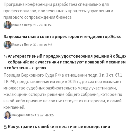
Программа конференции разработана специально для
профессионалов, вовлеченных в процессы управления и
правового сопровождения бизнеса
Иванов Петр
21 июл
456
Задержаны глава совета директоров и гендиректор Эфко
Иванов Петр
30 июл
346
Альтернативный порядок удостоверения решений общих
собраний: как участники используют правовой механизм
в собственных целях
Позиция Верховного Суда РФ в отношении подп. 3 п. 3 ст. 67.1
ГК РФ, представленная им еще в 2019 г., до сих пор вызывает
множество судебных разбирательств между участниками,
желающими оспорить решение общего собрания, которое по
какой-либо причине не соответствует их интересам, и самой
компанией.
Качура Валерия
2 авг
305
Как устранить ошибки и негативные последствия