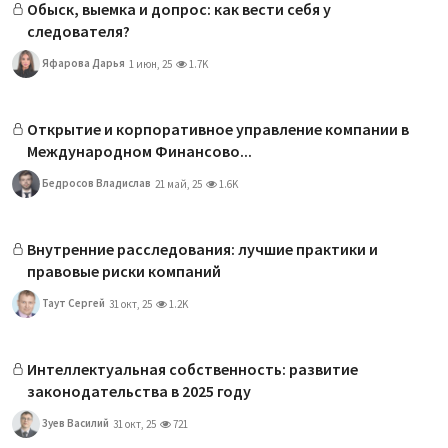
Обыск, выемка и допрос: как вести себя у
следователя?
Яфарова Дарья
1 июн, 25
1.7K
Открытие и корпоративное управление компании в
Международном Финансово...
Бедросов Владислав
21 май, 25
1.6K
Внутренние расследования: лучшие практики и
правовые риски компаний
Таут Сергей
31 окт, 25
1.2K
Интеллектуальная собственность: развитие
законодательства в 2025 году
Зуев Василий
31 окт, 25
721