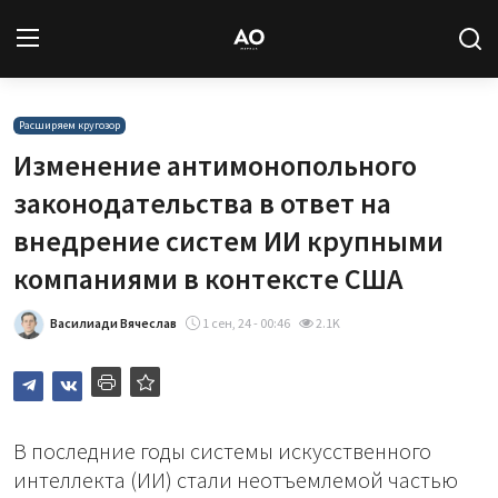
Вход
Регистрация
Расширяем кругозор
Изменение антимонопольного
Новости
законодательства в ответ на
внедрение систем ИИ крупными
Статьи
компаниями в контексте США
Авторы
Василиади Вячеслав
1 сен, 24 - 00:46
2.1K
Архив
База знаний
В последние годы системы искусственного
Подписка
интеллекта (ИИ) стали неотъемлемой частью