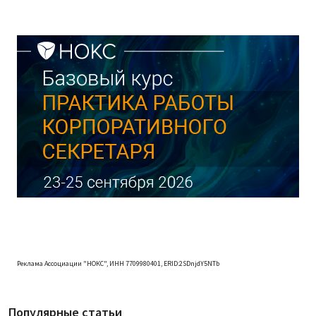
Реклама Ассоциации "НОКС", ИНН 7709980401, ERID:2SDnjdY5NTb
Популярные статьи