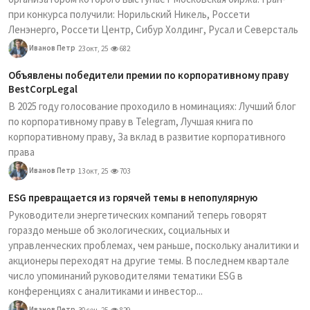
при конкурса получили: Норильский Никель, Россети
Ленэнерго, Россети Центр, Сибур Холдинг, Русал и Северсталь
Иванов Петр
23 окт, 25
682
Объявлены победители премии по корпоративному праву
BestCorpLegal
В 2025 году голосование проходило в номинациях: Лучший блог
по корпоративному праву в Telegram, Лучшая книга по
корпоративному праву, За вклад в развитие корпоративного
права
Иванов Петр
13 окт, 25
703
ESG превращается из горячей темы в непопулярную
Руководители энергетических компаний теперь говорят
гораздо меньше об экологических, социальных и
управленческих проблемах, чем раньше, поскольку аналитики и
акционеры переходят на другие темы. В последнем квартале
число упоминаний руководителями тематики ESG в
конференциях с аналитиками и инвестор...
Иванов Петр
30 сен, 25
829