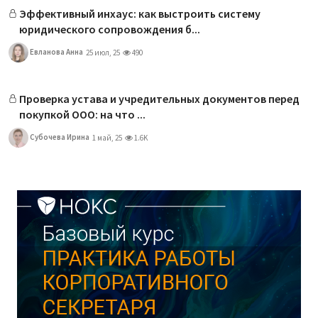
Эффективный инхаус: как выстроить систему
юридического сопровождения б...
Евланова Анна
25 июл, 25
490
Проверка устава и учредительных документов перед
покупкой ООО: на что ...
Субочева Ирина
1 май, 25
1.6K