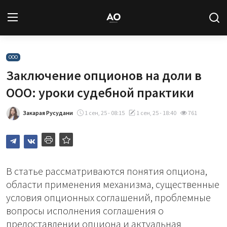
Вход
Регистрация
ООО
Заключение опционов на доли в
Новости
ООО: уроки судебной практики
Статьи
Закарая Русудани
1 сен, 25 - 08:15
1 сен, 25 - 18:40
761
Авторы
Архив
В статье рассматриваются понятия опциона,
области применения механизма, существенные
База знаний
условия опционных соглашений, проблемные
вопросы исполнения соглашения о
Подписка
предоставлении опциона и актуальная