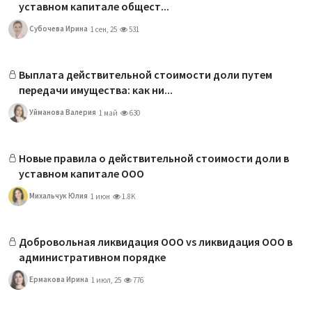
уставном капитале общест...
Субочева Ирина
1 сен, 25
531
Выплата действительной стоимости доли путем
передачи имущества: как ни...
Уйманова Валерия
1 май
630
Новые правила о действительной стоимости доли в
уставном капитале ООО
Михальчук Юлия
1 июн
1.8K
Добровольная ликвидация ООО vs ликвидация ООО в
административном порядке
Ермакова Ирина
1 июл, 25
776