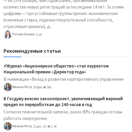
— на 15% больше, чем годом ранее, при минимальном
количестве новых регистраций за последние 14 лет. За этими
цифрами — три устойчивые группы причин: экономические
(ключевая ставка, падение покупательной способности,
отраслевые кризисы), д...
Рогова Ксения
2 авг
Рекомендуемые статьи
⚡️Журнал «Акционерное общество» стал лауреатом
Национальной премии «Директор года»
В номинации «Вклад в развитие корпоративного управления»
Иванов Петр
20 фев
566
В Госдуму внесен законопроект, увеличивающий верхний
предел по переработкам до 240 часов в год
Согласно пояснительной записке, около 90% граждан готовы
работать сверхурочно
Иванов Петр
22 дек, 25
1.3K