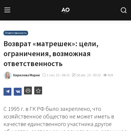
Вход
Регистрация
Ответственность
Возврат «матрешек»: цели,
Новости
ограничения, возможная
ответственность
Статьи
Кирилова Мария
1 сен, 25 - 08:15
28 авг, 25 - 00:32
438
Авторы
Архив
База знаний
С 1995 г. в ГК РФ было закреплено, что
хозяйственное общество не может иметь в
Подписка
качестве единственного участника другое