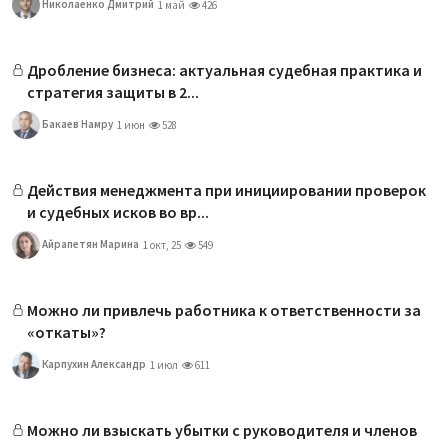
Николаенко Дмитрий
1 май
426
Дробление бизнеса: актуальная судебная практика и
стратегия защиты в 2...
Бакаев Намру
1 июн
528
Действия менеджмента при инициировании проверок
и судебных исков во вр...
Айрапетян Марина
1 окт, 25
549
Можно ли привлечь работника к ответственности за
«откаты»?
Карпухин Александр
1 июл
611
Можно ли взыскать убытки с руководителя и членов