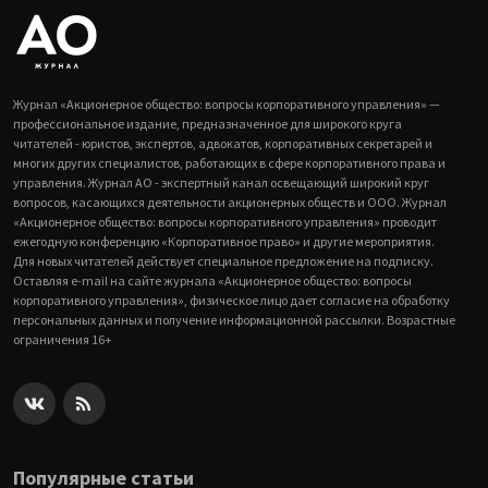
Журнал «Акционерное общество: вопросы корпоративного управления» —
профессиональное издание, предназначенное для широкого круга
читателей - юристов, экспертов, адвокатов, корпоративных секретарей и
многих других специалистов, работающих в сфере корпоративного права и
управления. Журнал АО - экспертный канал освещающий широкий круг
вопросов, касающихся деятельности акционерных обществ и ООО. Журнал
«Акционерное общество: вопросы корпоративного управления» проводит
ежегодную конференцию «Корпоративное право» и другие мероприятия.
Для новых читателей действует специальное предложение на подписку.
Оставляя e-mail на сайте журнала «Акционерное общество: вопросы
корпоративного управления», физическое лицо дает согласие на обработку
персональных данных и получение информационной рассылки. Возрастные
ограничения 16+
Популярные статьи