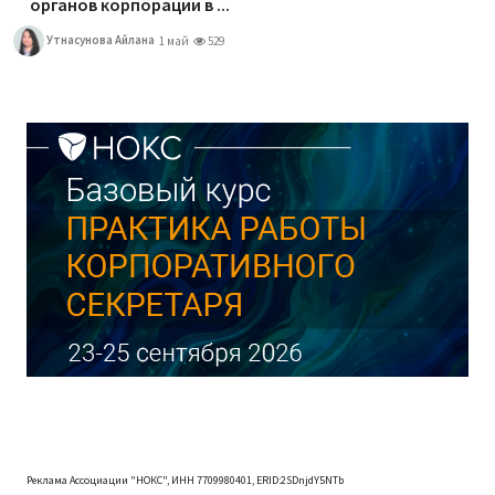
органов корпорации в ...
Утнасунова Айлана
1 май
529
Реклама Ассоциации "НОКС", ИНН 7709980401, ERID:2SDnjdY5NTb