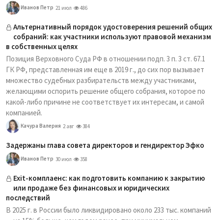
Иванов Петр
21 июл
486
Альтернативный порядок удостоверения решений общих
собраний: как участники используют правовой механизм
в собственных целях
Позиция Верховного Суда РФ в отношении подп. 3 п. 3 ст. 67.1
ГК РФ, представленная им еще в 2019 г., до сих пор вызывает
множество судебных разбирательств между участниками,
желающими оспорить решение общего собрания, которое по
какой-либо причине не соответствует их интересам, и самой
компанией.
Качура Валерия
2 авг
384
Задержаны глава совета директоров и гендиректор Эфко
Иванов Петр
30 июл
358
Exit-комплаенс: как подготовить компанию к закрытию
или продаже без финансовых и юридических
последствий
В 2025 г. в России было ликвидировано около 233 тыс. компаний