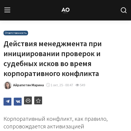
Вход
Регистрация
Ответственность
Действия менеджмента при
Новости
инициировании проверок и
судебных исков во время
Статьи
корпоративного конфликта
Авторы
Айрапетян Марина
1 окт, 25 - 00:47
549
Архив
База знаний
Корпоративный конфликт, как правило,
Подписка
сопровождается активизацией