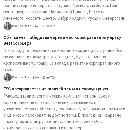
организатором которого выступает Московская биржа. Гран-
при конкурса получили: Норильский Никель, Россети
Ленэнерго, Россети Центр, Сибур Холдинг, Русал и Северсталь
Иванов Петр
23 окт, 25
682
Объявлены победители премии по корпоративному праву
BestCorpLegal
В 2025 году голосование проходило в номинациях: Лучший блог
по корпоративному праву в Telegram, Лучшая книга по
корпоративному праву, За вклад в развитие корпоративного
права
Иванов Петр
13 окт, 25
703
ESG превращается из горячей темы в непопулярную
Руководители энергетических компаний теперь говорят
гораздо меньше об экологических, социальных и
управленческих проблемах, чем раньше, поскольку аналитики и
акционеры переходят на другие темы. В последнем квартале
число упоминаний руководителями тематики ESG в
конференциях с аналитиками и инвестор...