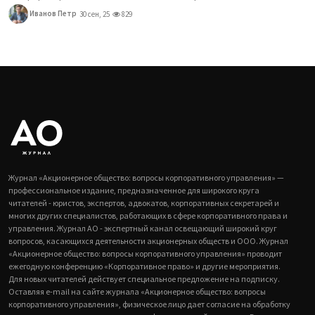
Иванов Петр
30 сен, 25
829
Журнал «Акционерное общество: вопросы корпоративного управления» —
профессиональное издание, предназначенное для широкого круга
читателей - юристов, экспертов, адвокатов, корпоративных секретарей и
многих других специалистов, работающих в сфере корпоративного права и
управления. Журнал АО - экспертный канал освещающий широкий круг
вопросов, касающихся деятельности акционерных обществ и ООО. Журнал
«Акционерное общество: вопросы корпоративного управления» проводит
ежегодную конференцию «Корпоративное право» и другие мероприятия.
Для новых читателей действует специальное предложение на подписку.
Оставляя e-mail на сайте журнала «Акционерное общество: вопросы
корпоративного управления», физическое лицо дает согласие на обработку