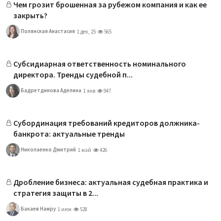
Чем грозит брошенная за рубежом компания и как ее
закрыть?
Полянская Анастасия
1 дек, 25
565
Субсидиарная ответственность номинального
директора. Тренды судебной п...
Бадретдинова Аделина
1 янв
947
Субординация требований кредиторов должника-
банкрота: актуальные тренды
Николаенко Дмитрий
1 май
426
Дробление бизнеса: актуальная судебная практика и
стратегия защиты в 2...
Бакаев Намру
1 июн
528