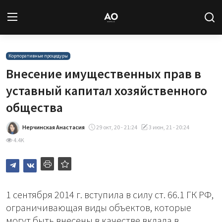
Вход
Регистрация
Корпоративные процедуры
Внесение имущественных прав в
Новости
уставный капитал хозяйственного
общества
Статьи
Нерчинская Анастасия
29 окт, 20 - 21:24
3 июн, 21 - 20:24
Авторы
4.4K
Архив
База знаний
1 сентября 2014 г. вступила в силу ст. 66.1 ГК РФ,
Подписка
ограничивающая виды объектов, которые
могут быть внесены в качестве вклада в