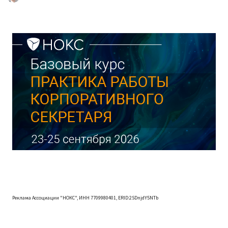
Реклама Ассоциации "НОКС", ИНН 7709980401, ERID:2SDnjdY5NTb