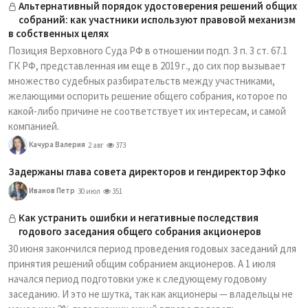
Альтернативный порядок удостоверения решений общих
собраний: как участники используют правовой механизм
в собственных целях
Позиция Верховного Суда РФ в отношении подп. 3 п. 3 ст. 67.1
ГК РФ, представленная им еще в 2019 г., до сих пор вызывает
множество судебных разбирательств между участниками,
желающими оспорить решение общего собрания, которое по
какой-либо причине не соответствует их интересам, и самой
компанией.
Качура Валерия
2 авг
373
Задержаны глава совета директоров и гендиректор Эфко
Иванов Петр
30 июл
351
Как устранить ошибки и негативные последствия
годового заседания общего собрания акционеров
30 июня закончился период проведения годовых заседаний для
принятия решений общим собранием акционеров. А 1 июля
начался период подготовки уже к следующему годовому
заседанию. И это не шутка, так как акционеры — владельцы не