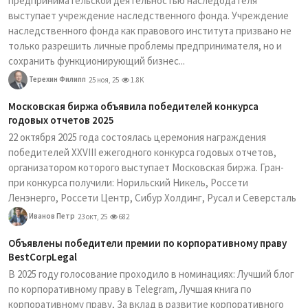
предпринимательской деятельностью наследодателя
выступает учреждение наследственного фонда. Учреждение
наследственного фонда как правового института призвано не
только разрешить личные проблемы предпринимателя, но и
сохранить функционирующий бизнес...
Терехин Филипп
25 ноя, 25
1.8K
Московская биржа объявила победителей конкурса
годовых отчетов 2025
22 октября 2025 года состоялась церемония награждения
победителей XXVIII ежегодного конкурса годовых отчетов,
организатором которого выступает Московская биржа. Гран-
при конкурса получили: Норильский Никель, Россети
Ленэнерго, Россети Центр, Сибур Холдинг, Русал и Северсталь
Иванов Петр
23 окт, 25
682
Объявлены победители премии по корпоративному праву
BestCorpLegal
В 2025 году голосование проходило в номинациях: Лучший блог
по корпоративному праву в Telegram, Лучшая книга по
корпоративному праву, За вклад в развитие корпоративного