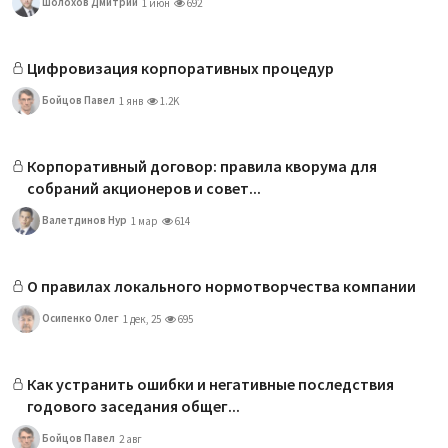
Шолохов Дмитрий
1 июн
692
Цифровизация корпоративных процедур
Бойцов Павел
1 янв
1.2K
Корпоративный договор: правила кворума для
собраний акционеров и совет...
Валетдинов Нур
1 мар
614
О правилах локального нормотворчества компании
Осипенко Олег
1 дек, 25
695
Как устранить ошибки и негативные последствия
годового заседания общег...
Бойцов Павел
2 авг