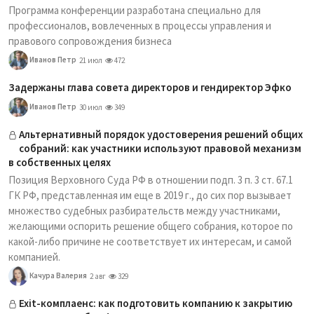
Программа конференции разработана специально для
профессионалов, вовлеченных в процессы управления и
правового сопровождения бизнеса
Иванов Петр
21 июл
472
Задержаны глава совета директоров и гендиректор Эфко
Иванов Петр
30 июл
349
Альтернативный порядок удостоверения решений общих
собраний: как участники используют правовой механизм
в собственных целях
Позиция Верховного Суда РФ в отношении подп. 3 п. 3 ст. 67.1
ГК РФ, представленная им еще в 2019 г., до сих пор вызывает
множество судебных разбирательств между участниками,
желающими оспорить решение общего собрания, которое по
какой-либо причине не соответствует их интересам, и самой
компанией.
Качура Валерия
2 авг
329
Exit-комплаенс: как подготовить компанию к закрытию