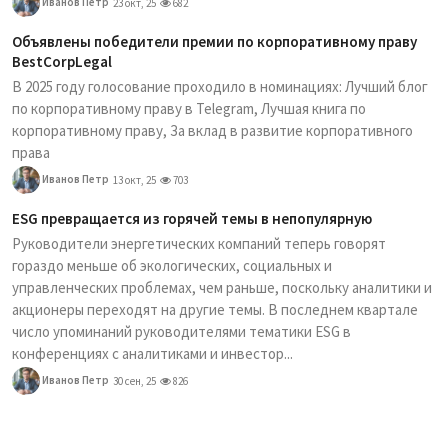
Иванов Петр
23 окт, 25
682
Объявлены победители премии по корпоративному праву
BestCorpLegal
В 2025 году голосование проходило в номинациях: Лучший блог
по корпоративному праву в Telegram, Лучшая книга по
корпоративному праву, За вклад в развитие корпоративного
права
Иванов Петр
13 окт, 25
703
ESG превращается из горячей темы в непопулярную
Руководители энергетических компаний теперь говорят
гораздо меньше об экологических, социальных и
управленческих проблемах, чем раньше, поскольку аналитики и
акционеры переходят на другие темы. В последнем квартале
число упоминаний руководителями тематики ESG в
конференциях с аналитиками и инвестор...
Иванов Петр
30 сен, 25
826