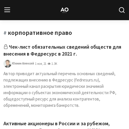
корпоративное право
Вход
Регистрация
#
Чек-лист обязательных сведений обществ для
Новости
внесения в Федресурс в 2021 г.
Статьи
Юхнин Алексей
1 ноя, 21
1.3K
Автор приводит актуальный перечень основных сведений,
Авторы
подлежащих внесению в Федресурс (fedresurs.ru),
электронный канал раскрытия юридически значимой
Архив
информации о субъектах экономической деятельности РФ,
общедоступный ресурс для анализа контрагентов,
База знаний
обременений, мониторинга банкротств.
Подписка
Активные акционеры в России и за рубежом,