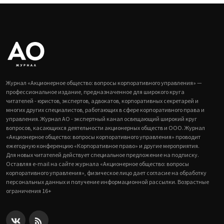
Журнал «Акционерное общество: вопросы корпоративного управления» —
профессиональное издание, предназначенное для широкого круга
читателей - юристов, экспертов, адвокатов, корпоративных секретарей и
многих других специалистов, работающих в сфере корпоративного права и
управления. Журнал АО - экспертный канал освещающий широкий круг
вопросов, касающихся деятельности акционерных обществ и ООО. Журнал
«Акционерное общество: вопросы корпоративного управления» проводит
ежегодную конференцию «Корпоративное право» и другие мероприятия.
Для новых читателей действует специальное предложение на подписку.
Оставляя e-mail на сайте журнала «Акционерное общество: вопросы
корпоративного управления», физическое лицо дает согласие на обработку
персональных данных и получение информационной рассылки. Возрастные
ограничения 16+