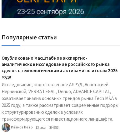
Реклама Ассоциации "НОКС", ИНН 7709980401, ERID:2SDnjdY5NTb
Популярные статьи
Опубликовано масштабное экспертно-
аналитическое исследование российского рынка
сделок с технологическими активами по итогам 2025
года
Исследование, подготовленное АЛРУД, Анастасией
Нерчинской, VERBA LEGAL, Denuo, ADVANCE CAPITAL,
охватывает анализ основных трендов рынка Tech M&A в
2025 году, а также рассматривает современные подходы
к структурированию сделок в условиях
трансформирующегося инвестиционного ландшафта.
Иванов Петр
13 июл
953