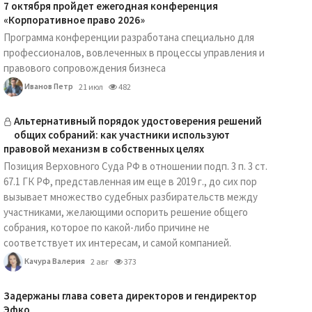
7 октября пройдет ежегодная конференция
«Корпоративное право 2026»
Программа конференции разработана специально для
профессионалов, вовлеченных в процессы управления и
правового сопровождения бизнеса
Иванов Петр
21 июл
482
Альтернативный порядок удостоверения решений
общих собраний: как участники используют
правовой механизм в собственных целях
Позиция Верховного Суда РФ в отношении подп. 3 п. 3 ст.
67.1 ГК РФ, представленная им еще в 2019 г., до сих пор
вызывает множество судебных разбирательств между
участниками, желающими оспорить решение общего
собрания, которое по какой-либо причине не
соответствует их интересам, и самой компанией.
Качура Валерия
2 авг
373
Задержаны глава совета директоров и гендиректор
Эфко