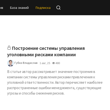
ив
База знаний
Подписка
Построение системы управления
уголовными рисками компании
Губко Владислав
1 авг, 25
480
В статье автор рассматривает значение построения в
компании системы управления рисками привлечения к
уголовной ответственности. Автор перечисляет наиболее
распространенные ошибки менеджмента, существующие
х
угрозы и способы снижения рисков.