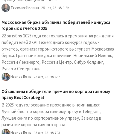
Терехин Филипп
25 ноя, 25
1.8K
Московская биржа объявила победителей конкурса
годовых отчетов 2025
22 октября 2025 года состоялась церемония награждения
победителей XXVIII ежегодного конкурса годовых
отчетов, организатором которого выступает Московская
биржа. Гран-при конкурса получили: Норильский Никель,
Россети Ленэнерго, Россети Центр, Сибур Холдинг,
Русал и Северсталь
Иванов Петр
23 окт, 25
682
Объявлены победители премии по корпоративному
праву BestCorpLegal
В 2025 году голосование проходило в номинациях:
Лучший блог по корпоративному праву в Telegram,
Лучшая книга по корпоративному праву, За вклад в
развитие корпоративного права
Иванов Петр
13 окт, 25
703