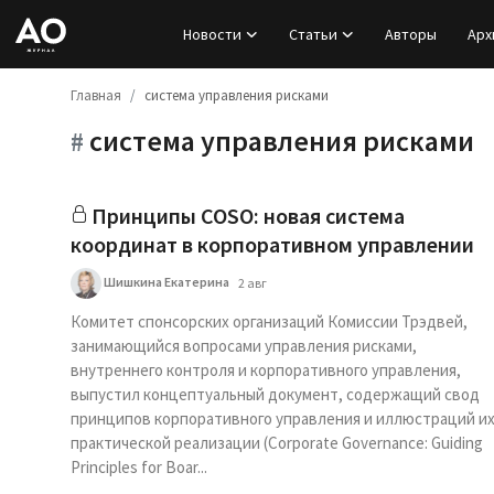
Новости
Статьи
Авторы
Арх
Главная
система управления рисками
Вход
система управления рисками
#
Регистрация
Новости
Принципы COSO: новая система
координат в корпоративном управлении
Статьи
Шишкина Екатерина
2 авг
Авторы
Комитет спонсорских организаций Комиссии Трэдвей,
занимающийся вопросами управления рисками,
внутреннего контроля и корпоративного управления,
Архив
выпустил концептуальный документ, содержащий свод
принципов корпоративного управления и иллюстраций и
База знаний
практической реализации (Corporate Governance: Guiding
Principles for Boar...
Подписка