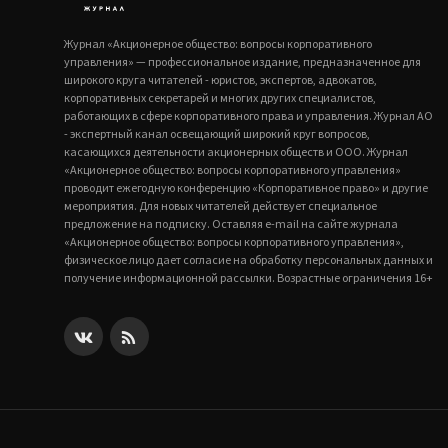
Журнал «Акционерное общество: вопросы корпоративного
управления» — профессиональное издание, предназначенное для
широкого круга читателей - юристов, экспертов, адвокатов,
корпоративных секретарей и многих других специалистов,
работающих в сфере корпоративного права и управления. Журнал АО
- экспертный канал освещающий широкий круг вопросов,
касающихся деятельности акционерных обществ и ООО. Журнал
«Акционерное общество: вопросы корпоративного управления»
проводит ежегодную конференцию «Корпоративное право» и другие
мероприятия. Для новых читателей действует специальное
предложение на подписку. Оставляя e-mail на сайте журнала
«Акционерное общество: вопросы корпоративного управления»,
физическое лицо дает согласие на обработку персональных данных и
получение информационной рассылки. Возрастные ограничения 16+