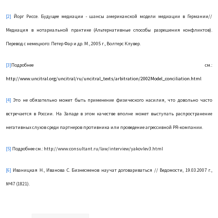
[2]
Йорг Риссе. Будущее медиации - шансы американской модели медиации в Германии//
Медиация в нотариальной практике (Альтернативные способы разрешения конфликтов).
Перевод с немецкого: Петер Фар и др. М., 2005 г., Волтерс Клувер.
[3]
Подробнее см.:
http
://
www
.
uncitral
.
org
/
uncitral
/
ru
/
uncitral
_
texts
/
arbitration
/2002
Model
_
conciliation
.
html
[4]
Это не обязательно может быть применение физического насилия, что довольно часто
встречается в России. На Западе в этом качестве вполне может выступать распространение
негативных слухов среди партнеров противника или проведение агрессивной PR-компании.
[5]
Подробнее см.: http://www.consultant.ru/law/interview/yakovlev3.html
[6]
Иваницкая Н., Иванова С. Бизнесменов научат договариваться // Ведомости, 19.03.2007 г.,
№47 (1821).