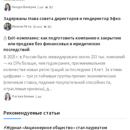
Качура Валерия
2 авг
385
Задержаны глава совета директоров и гендиректор Эфко
Иванов Петр
30 июл
361
Exit-комплаенс: как подготовить компанию к закрытию
или продаже без финансовых и юридических
последствий
В 2025 г. в России было ликвидировано около 233 тыс. компаний
— на 15% больше, чем годом ранее, при минимальном
количестве новых регистраций за последние 14 лет. За этими
цифрами — три устойчивые группы причин: экономические
(ключевая ставка, падение покупательной способности,
отраслевые кризисы), д...
Рогова Ксения
2 авг
Рекомендуемые статьи
⚡️Журнал «Акционерное общество» стал лауреатом