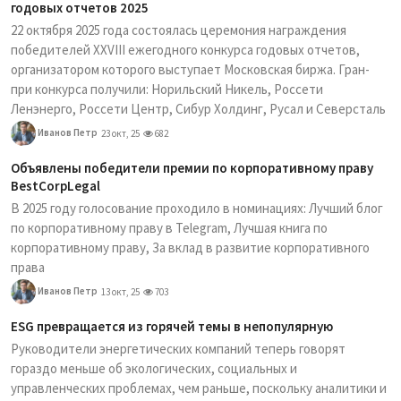
годовых отчетов 2025
22 октября 2025 года состоялась церемония награждения
победителей XXVIII ежегодного конкурса годовых отчетов,
организатором которого выступает Московская биржа. Гран-
при конкурса получили: Норильский Никель, Россети
Ленэнерго, Россети Центр, Сибур Холдинг, Русал и Северсталь
Иванов Петр
23 окт, 25
682
Объявлены победители премии по корпоративному праву
BestCorpLegal
В 2025 году голосование проходило в номинациях: Лучший блог
по корпоративному праву в Telegram, Лучшая книга по
корпоративному праву, За вклад в развитие корпоративного
права
Иванов Петр
13 окт, 25
703
ESG превращается из горячей темы в непопулярную
Руководители энергетических компаний теперь говорят
гораздо меньше об экологических, социальных и
управленческих проблемах, чем раньше, поскольку аналитики и