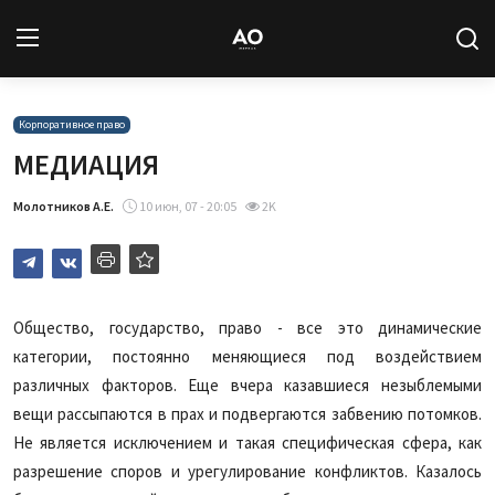
Вход
Регистрация
Корпоративное право
МЕДИАЦИЯ
Новости
Молотников А.Е.
10 июн, 07 - 20:05
2K
Статьи
Авторы
Общество, государство, право - все это динамические
Архив
категории, постоянно меняющиеся под воздействием
различных факторов. Еще вчера казавшиеся незыблемыми
База знаний
вещи рассыпаются в прах и подвергаются забвению потомков.
Не является исключением и такая специфическая сфера, как
Подписка
разрешение споров и урегулирование конфликтов. Казалось