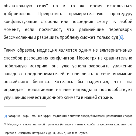
обязательную силу", но в то же время исполняться
добровольно. Прекратить примирительную процедуру
конфликтующие стороны или посредник смогут в любой
момент, если посчитают, что дальнейшие переговоры
бессмысленны и разрешить проблему сможет только суд
[6]
.
Таким образом, медиация является одним из альтернативных
способов разрешения конфликтов. Несмотря на сравнительно
небольшую историю, она уже успела завоевать уважение
западных предпринимателей и приковать к себе внимание
российского бизнеса. Хотелось бы надеяться, что она
оправдает возлагаемые на нее надежды и поспособствует
улучшению инвестиционного климата в нашей стране.
[1]
Катарина Грефин фон Шлиффен. Медиация в системе внесудебных форм разрешения споров
// Медиация в нотариальной практике (Альтернативные способы разрешения конфликтов).
Перевод с немецкого: Петер Фар и др. М., 2005 г., Волтерс Клувер.