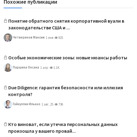
Похожие публикации
Понятие обратного снятия корпоративной вуали в
законодательстве США и ...
Четвериков Максим
1 янв
925
Особые экономические зоны: новые нюансы работы
Паршина Оксана
1 апр
1.1K
Due Diligence: гарантия безопасности или иллюзия
контроля?
Гайнуллин Ильназ
1 авг, 25
736
Кто виноват, если утечка персональных данных
произошла у вашего провай...