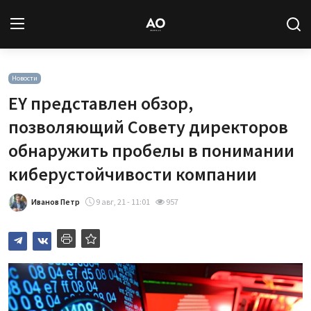
Вход
Регистрация
Новости
EY представлен обзор,
Новости
позволяющий Совету директоров
обнаружить пробелы в понимании
Статьи
киберустойчивости компании
Авторы
Иванов Петр
9 авг, 21 - 11:01
957
Архив
База знаний
Подписка