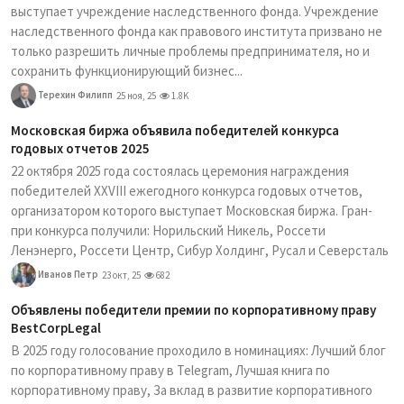
выступает учреждение наследственного фонда. Учреждение
наследственного фонда как правового института призвано не
только разрешить личные проблемы предпринимателя, но и
сохранить функционирующий бизнес...
Терехин Филипп
25 ноя, 25
1.8K
Московская биржа объявила победителей конкурса
годовых отчетов 2025
22 октября 2025 года состоялась церемония награждения
победителей XXVIII ежегодного конкурса годовых отчетов,
организатором которого выступает Московская биржа. Гран-
при конкурса получили: Норильский Никель, Россети
Ленэнерго, Россети Центр, Сибур Холдинг, Русал и Северсталь
Иванов Петр
23 окт, 25
682
Объявлены победители премии по корпоративному праву
BestCorpLegal
В 2025 году голосование проходило в номинациях: Лучший блог
по корпоративному праву в Telegram, Лучшая книга по
корпоративному праву, За вклад в развитие корпоративного