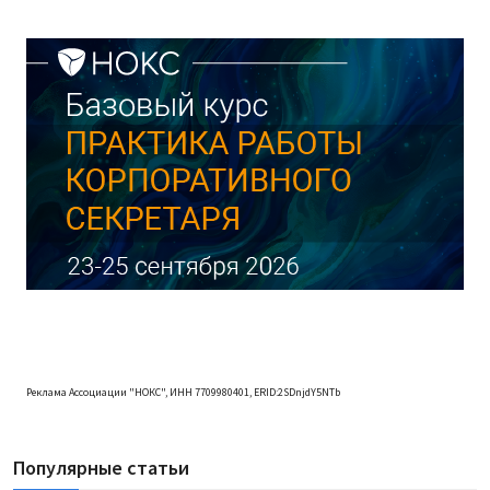
Реклама Ассоциации "НОКС", ИНН 7709980401, ERID:2SDnjdY5NTb
Популярные статьи