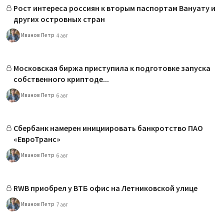
Рост интереса россиян к вторым паспортам Вануату и
других островных стран
Иванов Петр
4 авг
Московская биржа приступила к подготовке запуска
собственного криптоде...
Иванов Петр
6 авг
Сбербанк намерен инициировать банкротство ПАО
«ЕвроТранс»
Иванов Петр
6 авг
RWB приобрел у ВТБ офис на Летниковской улице
Иванов Петр
7 авг