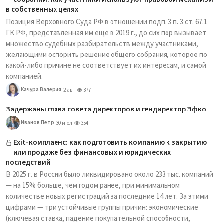
в собственных целях
Позиция Верховного Суда РФ в отношении подп. 3 п. 3 ст. 67.1
ГК РФ, представленная им еще в 2019 г., до сих пор вызывает
множество судебных разбирательств между участниками,
желающими оспорить решение общего собрания, которое по
какой-либо причине не соответствует их интересам, и самой
компанией.
Качура Валерия
2 авг
377
Задержаны глава совета директоров и гендиректор Эфко
Иванов Петр
30 июл
354
Exit-комплаенс: как подготовить компанию к закрытию
или продаже без финансовых и юридических
последствий
В 2025 г. в России было ликвидировано около 233 тыс. компаний
— на 15% больше, чем годом ранее, при минимальном
количестве новых регистраций за последние 14 лет. За этими
цифрами — три устойчивые группы причин: экономические
(ключевая ставка, падение покупательной способности,