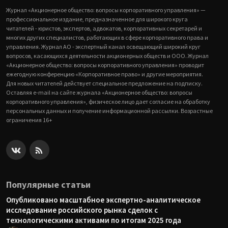
Журнал «Акционерное общество: вопросы корпоративного управления» —
профессиональное издание, предназначенное для широкого круга
читателей - юристов, экспертов, адвокатов, корпоративных секретарей и
многих других специалистов, работающих в сфере корпоративного права и
управления. Журнал АО - экспертный канал освещающий широкий круг
вопросов, касающихся деятельности акционерных обществ и ООО. Журнал
«Акционерное общество: вопросы корпоративного управления» проводит
ежегодную конференцию «Корпоративное право» и другие мероприятия.
Для новых читателей действует специальное предложение на подписку.
Оставляя e-mail на сайте журнала «Акционерное общество: вопросы
корпоративного управления», физическое лицо дает согласие на обработку
персональных данных и получение информационной рассылки. Возрастные
ограничения 16+
Популярные статьи
Опубликовано масштабное экспертно-аналитическое
исследование российского рынка сделок с
технологическими активами по итогам 2025 года