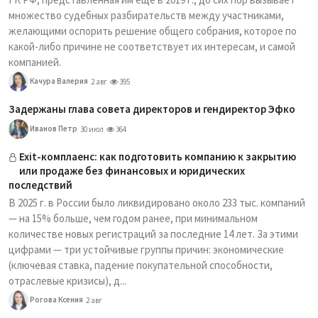
множество судебных разбирательств между участниками,
желающими оспорить решение общего собрания, которое по
какой-либо причине не соответствует их интересам, и самой
компанией.
Качура Валерия
2 авг
395
Задержаны глава совета директоров и гендиректор Эфко
Иванов Петр
30 июл
364
Exit-комплаенс: как подготовить компанию к закрытию
или продаже без финансовых и юридических
последствий
В 2025 г. в России было ликвидировано около 233 тыс. компаний
— на 15% больше, чем годом ранее, при минимальном
количестве новых регистраций за последние 14 лет. За этими
цифрами — три устойчивые группы причин: экономические
(ключевая ставка, падение покупательной способности,
отраслевые кризисы), д...
Рогова Ксения
2 авг