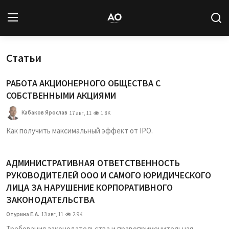
Статьи
Вход
Регистрация
РАБОТА АКЦИОНЕРНОГО ОБЩЕСТВА С
Новости
СОБСТВЕННЫМИ АКЦИЯМИ
Статьи
Кабаков Ярослав
17 авг, 11
1.8K
Как получить максимальный эффект от IPO.
Авторы
Архив
АДМИНИСТРАТИВНАЯ ОТВЕТСТВЕННОСТЬ
РУКОВОДИТЕЛЕЙ ООО И САМОГО ЮРИДИЧЕСКОГО
ЛИЦА ЗА НАРУШЕНИЕ КОРПОРАТИВНОГО
База знаний
ЗАКОНОДАТЕЛЬСТВА
Подписка
Отурина Е.А.
13 авг, 11
2.9K
Требования законодательства и правоприменительная