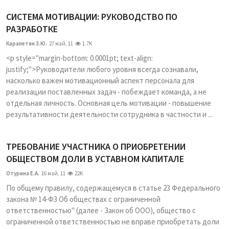
СИСТЕМА МОТИВАЦИИ: РУКОВОДСТВО ПО
РАЗРАБОТКЕ
Карапетян З.Ю.
27 май, 11
1.7K
<p style="margin-bottom: 0.0001pt; text-align:
justify;">Руководители любого уровня всегда сознавали,
насколько важен мотивационный аспект персонала для
реализации поставленных задач - побеждает команда, а не
отдельная личность. Основная цель мотивации - повышение
результативности деятельности сотрудника в частности и ...
ТРЕБОВАНИЕ УЧАСТНИКА О ПРИОБРЕТЕНИИ
ОБЩЕСТВОМ ДОЛИ В УСТАВНОМ КАПИТАЛЕ
Отурина Е.А.
16 май, 11
22K
По общему правилу, содержащемуся в статье 23 Федерального
закона № 14-ФЗ Об обществах с ограниченной
ответственностью" (далее - Закон об ООО), общество с
ограниченной ответственностью не вправе приобретать доли