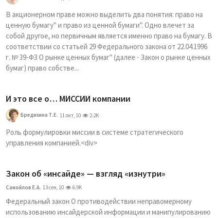
В акционерном праве можно выделить два понятия: право на
ценную бумагу" и право из ценной бумаги". Одно влечет за
собой другое, но первичным является именно право на бумагу. В
соответствии со статьей 29 Федерального закона от 22.04.1996
г. № 39-ФЗ О рынке ценных бумаг" (далее - Закон о рынке ценных
бумаг) право собстве...
И это все о… МИССИИ компании
Бредихина Т.Е.
11 окт, 10
2.2K
Роль формулировки миссии в системе стратегического
управления компанией.<div>
Закон об «инсайде» — взгляд «изнутри»
Самойлов Е.А.
13 сен, 10
6.9K
Федеральный закон О противодействии неправомерному
использованию инсайдерской информации и манипулированию