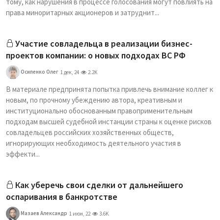
тому, как нарушения в процессе голосования могут повлиять на
права миноритарных акционеров и затруднит...
Участие совладельца в реализации бизнес-
проектов компании: о новых подходах ВС РФ
Осипенко Олег
1 дек, 24
2.2K
В материале предпринята попытка привлечь внимание коллег к
новым, по прочному убеждению автора, креативным и
институционально обоснованным правоприменительным
подходам высшей судебной инстанции страны к оценке рисков
совладельцев российских хозяйственных обществ,
игнорирующих необходимость деятельного участия в
эффекти...
Как уберечь свои сделки от дальнейшего
оспаривания в банкротстве
Мазаев Александр
1 июн, 22
3.6K