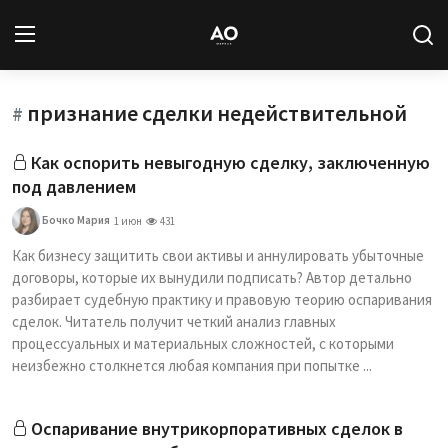
признание сделки недействительной
Вход
Регистрация
#
Как оспорить невыгодную сделку, заключенную
Новости
под давлением
Статьи
Бочко Мария
1 июн
431
Как бизнесу защитить свои активы и аннулировать убыточные
Авторы
договоры, которые их вынудили подписать? Автор детально
разбирает судебную практику и правовую теорию оспаривания
Архив
сделок. Читатель получит четкий анализ главных
процессуальных и материальных сложностей, с которыми
База знаний
неизбежно столкнется любая компания при попытке ...
Подписка
Оспаривание внутрикорпоративных сделок в