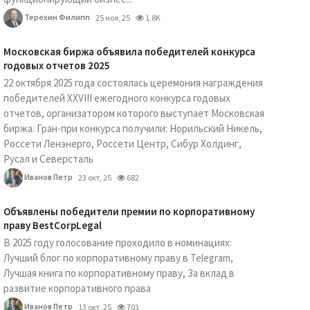
Терехин Филипп
25 ноя, 25
1.8K
Московская биржа объявила победителей конкурса
годовых отчетов 2025
22 октября 2025 года состоялась церемония награждения
победителей XXVIII ежегодного конкурса годовых
отчетов, организатором которого выступает Московская
биржа. Гран-при конкурса получили: Норильский Никель,
Россети Ленэнерго, Россети Центр, Сибур Холдинг,
Русал и Северсталь
Иванов Петр
23 окт, 25
682
Объявлены победители премии по корпоративному
праву BestCorpLegal
В 2025 году голосование проходило в номинациях:
Лучший блог по корпоративному праву в Telegram,
Лучшая книга по корпоративному праву, За вклад в
развитие корпоративного права
Иванов Петр
13 окт, 25
703