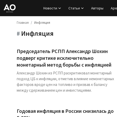
Новости
Статьи
Авторы
Арх
Главная
Инфляция
Вход
Инфляция
#
Регистрация
Новости
Председатель РСПП Александр Шохин
подверг критике исключительно
Статьи
монетарный метод борьбы с инфляцией
Александр Шохин из РСПП раскритиковал монетарный
Авторы
подход ЦБ к инфляции, отметив влияние немонетарных
факторов вроде цен на топливо и призвав к балансу
Архив
между сдерживанием цен и инвестициями.
База знаний
Годовая инфляция в России снизилась до
Подписка