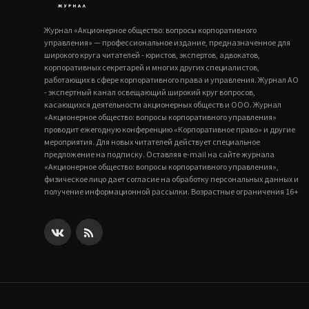
Журнал «Акционерное общество: вопросы корпоративного
управления» — профессиональное издание, предназначенное для
широкого круга читателей - юристов, экспертов, адвокатов,
корпоративных секретарей и многих других специалистов,
работающих в сфере корпоративного права и управления. Журнал АО
- экспертный канал освещающий широкий круг вопросов,
касающихся деятельности акционерных обществ и ООО. Журнал
«Акционерное общество: вопросы корпоративного управления»
проводит ежегодную конференцию «Корпоративное право» и другие
мероприятия. Для новых читателей действует специальное
предложение на подписку. Оставляя e-mail на сайте журнала
«Акционерное общество: вопросы корпоративного управления»,
физическое лицо дает согласие на обработку персональных данных и
получение информационной рассылки. Возрастные ограничения 16+