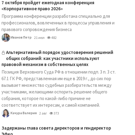
7 октября пройдет ежегодная конференция
«Корпоративное право 2026»
Программа конференции разработана специально для
профессионалов, вовлеченных в процессы управления и
правового сопровождения бизнеса
Иванов Петр
21 июл
482
Альтернативный порядок удостоверения решений
общих собраний: как участники используют
правовой механизм в собственных целях
Позиция Верховного Суда РФ в отношении подп. 3 п. 3 ст.
67.1 ГК РФ, представленная им еще в 2019 г., до сих пор
вызывает множество судебных разбирательств между
участниками, желающими оспорить решение общего
собрания, которое по какой-либо причине не
соответствует их интересам, и самой компанией.
Качура Валерия
2 авг
373
Задержаны глава совета директоров и гендиректор
Эфко