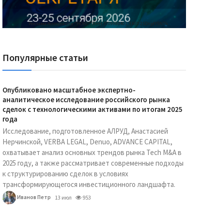
Реклама Ассоциации "НОКС", ИНН 7709980401, ERID:2SDnjdY5NTb
Популярные статьи
Опубликовано масштабное экспертно-
аналитическое исследование российского рынка
сделок с технологическими активами по итогам 2025
года
Исследование, подготовленное АЛРУД, Анастасией
Нерчинской, VERBA LEGAL, Denuo, ADVANCE CAPITAL,
охватывает анализ основных трендов рынка Tech M&A в
2025 году, а также рассматривает современные подходы
к структурированию сделок в условиях
трансформирующегося инвестиционного ландшафта.
Иванов Петр
13 июл
953