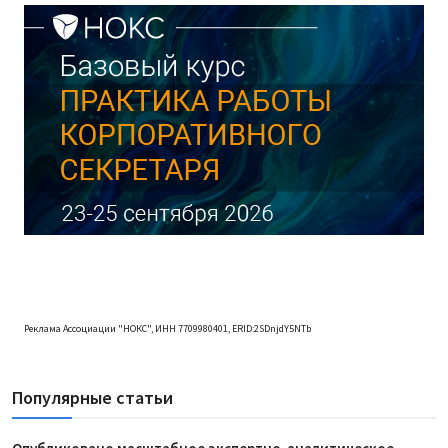
Реклама Ассоциации "НОКС", ИНН 7709980401, ERID:2SDnjdY5NTb
Популярные статьи