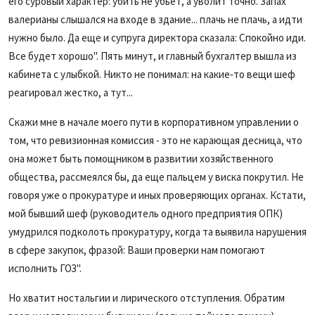
его суровый характер: убить не убьет, а уволит точно. Запах
валерианы слышался на входе в здание... плачь не плачь, а идти
нужно было. Да еще и супруга директора сказала: Спокойно иди.
Все будет хорошо". Пять минут, и главный бухгалтер вышла из
кабинета с улыбкой. Никто не понимал: на какие‑то вещи шеф
реагировал жестко, а тут...
Скажи мне в начале моего пути в корпоративном управлении о
том, что ревизионная комиссия - это не карающая десница, что
она может быть помощником в развитии хозяйственного
общества, рассмеялся бы, да еще пальцем у виска покрутил. Не
говоря уже о прокуратуре и иных проверяющих органах. Кстати,
мой бывший шеф (руководитель одного предприятия ОПК)
умудрился подколоть прокуратуру, когда та выявила нарушения
в сфере закупок, фразой: Ваши проверки нам помогают
исполнить ГОЗ".
Но хватит ностальгии и лирического отступления. Обратим