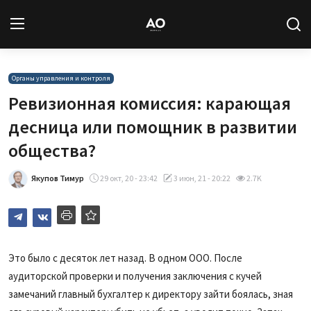
Вход
Регистрация
Органы управления и контроля
Ревизионная комиссия: карающая
Новости
десница или помощник в развитии
общества?
Статьи
Якупов Тимур
29 окт, 20 - 23:42
3 июн, 21 - 20:22
2.7K
Авторы
Архив
База знаний
Это было с десяток лет назад. В одном ООО. После
аудиторской проверки и получения заключения с кучей
Подписка
замечаний главный бухгалтер к директору зайти боялась, зная