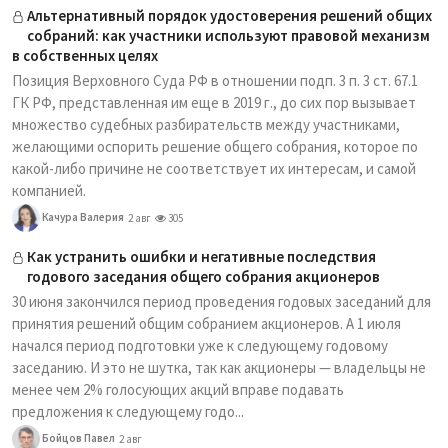
Альтернативный порядок удостоверения решений общих
собраний: как участники используют правовой механизм
в собственных целях
Позиция Верховного Суда РФ в отношении подп. 3 п. 3 ст. 67.1
ГК РФ, представленная им еще в 2019 г., до сих пор вызывает
множество судебных разбирательств между участниками,
желающими оспорить решение общего собрания, которое по
какой-либо причине не соответствует их интересам, и самой
компанией.
Качура Валерия
2 авг
305
Как устранить ошибки и негативные последствия
годового заседания общего собрания акционеров
30 июня закончился период проведения годовых заседаний для
принятия решений общим собранием акционеров. А 1 июля
начался период подготовки уже к следующему годовому
заседанию. И это не шутка, так как акционеры — владельцы не
менее чем 2% голосующих акций вправе подавать
предложения к следующему годо...
Бойцов Павел
2 авг