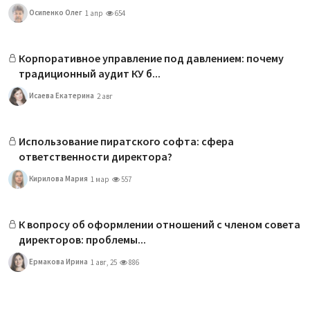
Осипенко Олег
1 апр
654
Корпоративное управление под давлением: почему
традиционный аудит КУ б...
Исаева Екатерина
2 авг
Использование пиратского софта: сфера
ответственности директора?
Кирилова Мария
1 мар
557
К вопросу об оформлении отношений с членом совета
директоров: проблемы...
Ермакова Ирина
1 авг, 25
886