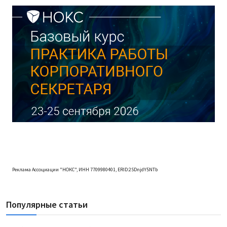
Реклама Ассоциации "НОКС", ИНН 7709980401, ERID:2SDnjdY5NTb
Популярные статьи