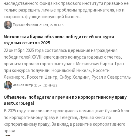
наследственного фонда как правового института призвано не
только разрешить личные проблемы предпринимателя, но и
сохранить функционирующий бизнес...
Терехин Филипп
25 ноя, 25
1.8K
Московская биржа объявила победителей конкурса
годовых отчетов 2025
22 октября 2025 года состоялась церемония награждения
победителей XXVIII ежегодного конкурса годовых отчетов,
организатором которого выступает Московская биржа. Гран-
при конкурса получили: Норильский Никель, Россети
Ленэнерго, Россети Центр, Сибур Холдинг, Русал и Северсталь
Иванов Петр
23 окт, 25
682
Объявлены победители премии по корпоративному праву
BestCorpLegal
В 2025 году голосование проходило в номинациях: Лучший блог
по корпоративному праву в Telegram, Лучшая книга по
корпоративному праву, За вклад в развитие корпоративного
права