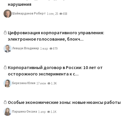
нарушения
Шаймарданов Роберт
1 сен, 25
658
Цифровизация корпоративного управления:
электронное голосование, блокч...
Левшук Владимир
1 мар
879
Корпоративный договор в России: 10 лет от
осторожного эксперимента к с...
Березина Юлия
17 июн
1.3K
Особые экономические зоны: новые нюансы работы
Паршина Оксана
1 апр
1.1K