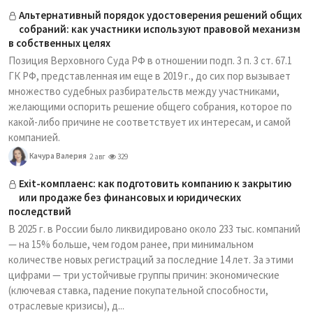
Альтернативный порядок удостоверения решений общих
собраний: как участники используют правовой механизм
в собственных целях
Позиция Верховного Суда РФ в отношении подп. 3 п. 3 ст. 67.1
ГК РФ, представленная им еще в 2019 г., до сих пор вызывает
множество судебных разбирательств между участниками,
желающими оспорить решение общего собрания, которое по
какой-либо причине не соответствует их интересам, и самой
компанией.
Качура Валерия
2 авг
329
Exit-комплаенс: как подготовить компанию к закрытию
или продаже без финансовых и юридических
последствий
В 2025 г. в России было ликвидировано около 233 тыс. компаний
— на 15% больше, чем годом ранее, при минимальном
количестве новых регистраций за последние 14 лет. За этими
цифрами — три устойчивые группы причин: экономические
(ключевая ставка, падение покупательной способности,
отраслевые кризисы), д...