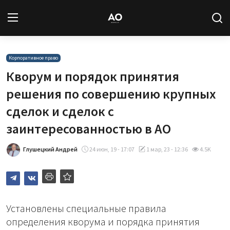
Вход
Регистрация
Корпоративное право
Кворум и порядок принятия
Новости
решения по совершению крупных
сделок и сделок с
Статьи
заинтересованностью в АО
Авторы
Глушецкий Андрей
24 июн, 19 - 17:07
1 мар, 23 - 12:36
4.5K
Архив
База знаний
Установлены специальные правила
Подписка
определения кворума и порядка принятия