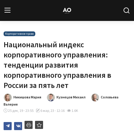
Вход
Регистрация
Корпоративное право
Национальный индекс
Новости
корпоративного управления:
тенденции развития
Статьи
корпоративного управления в
Авторы
России за пять лет
Архив
Никишова Мария
Кузнецов Михаил
Соловьева
Валерия
База знаний
25 дек, 19 - 23:55
6 мар, 23 - 12:16
1.6K
Подписка