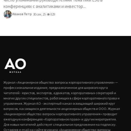
конференциях с аналитиками и инвестор...
Иванов Петр
30 сен, 25
829
Журнал «Акционерное общество: вопросы корпоративного управления» —
профессиональное издание, предназначенное для широкого круга
читателей - юристов, экспертов, адвокатов, корпоративных секретарей и
многих других специалистов, работающих в сфере корпоративного права и
управления. Журнал АО - экспертный канал освещающий широкий круг
вопросов, касающихся деятельности акционерных обществ и ООО. Журнал
«Акционерное общество: вопросы корпоративного управления» проводит
ежегодную конференцию «Корпоративное право» и другие мероприятия.
Для новых читателей действует специальное предложение на подписку.
Оставляя e-mail на сайте журнала «Акционерное общество: вопросы