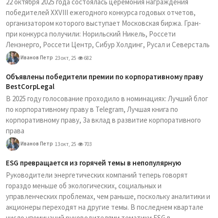
22 октября 2025 года состоялась церемония награждения
победителей XXVIII ежегодного конкурса годовых отчетов,
организатором которого выступает Московская биржа. Гран-
при конкурса получили: Норильский Никель, Россети
Ленэнерго, Россети Центр, Сибур Холдинг, Русал и Северсталь
Иванов Петр
23 окт, 25
682
Объявлены победители премии по корпоративному праву
BestCorpLegal
В 2025 году голосование проходило в номинациях: Лучший блог
по корпоративному праву в Telegram, Лучшая книга по
корпоративному праву, За вклад в развитие корпоративного
права
Иванов Петр
13 окт, 25
703
ESG превращается из горячей темы в непопулярную
Руководители энергетических компаний теперь говорят
гораздо меньше об экологических, социальных и
управленческих проблемах, чем раньше, поскольку аналитики и
акционеры переходят на другие темы. В последнем квартале
число упоминаний руководителями тематики ESG в