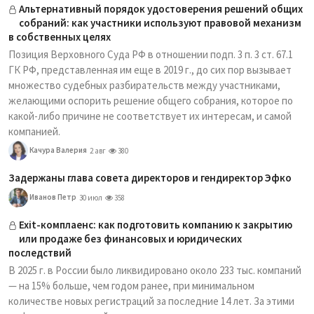
Альтернативный порядок удостоверения решений общих
собраний: как участники используют правовой механизм
в собственных целях
Позиция Верховного Суда РФ в отношении подп. 3 п. 3 ст. 67.1
ГК РФ, представленная им еще в 2019 г., до сих пор вызывает
множество судебных разбирательств между участниками,
желающими оспорить решение общего собрания, которое по
какой-либо причине не соответствует их интересам, и самой
компанией.
Качура Валерия
2 авг
380
Задержаны глава совета директоров и гендиректор Эфко
Иванов Петр
30 июл
358
Exit-комплаенс: как подготовить компанию к закрытию
или продаже без финансовых и юридических
последствий
В 2025 г. в России было ликвидировано около 233 тыс. компаний
— на 15% больше, чем годом ранее, при минимальном
количестве новых регистраций за последние 14 лет. За этими