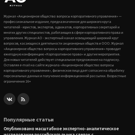
Журнал «Акционерное общество: вопросы корпоративного управления» —
профессиональное издание, предназначенное для широкого круга
читателей - юристов, экспертов, адвокатов, корпоративных секретарей и
многих других специалистов, работающих в сфере корпоративного права и
управления. Журнал АО - экспертный канал освещающий широкий круг
вопросов, касающихся деятельности акционерных обществ и ООО. Журнал
«Акционерное общество: вопросы корпоративного управления» проводит
ежегодную конференцию «Корпоративное право» и другие мероприятия.
Для новых читателей действует специальное предложение на подписку.
Оставляя e-mail на сайте журнала «Акционерное общество: вопросы
корпоративного управления», физическое лицо дает согласие на обработку
персональных данных и получение информационной рассылки. Возрастные
ограничения 16+
Популярные статьи
Опубликовано масштабное экспертно-аналитическое
исследование российского рынка сделок с