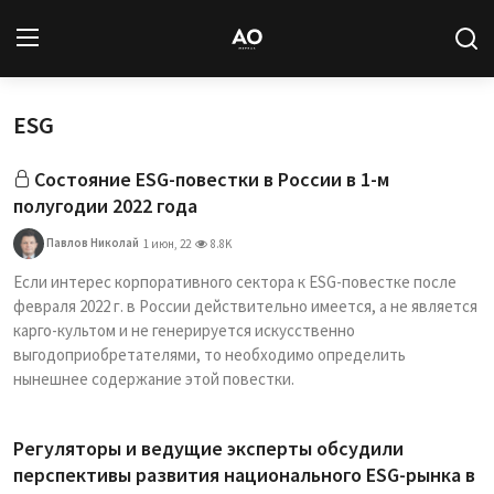
ESG
Вход
Регистрация
Состояние ESG-повестки в России в 1-м
Новости
полугодии 2022 года
Статьи
Павлов Николай
1 июн, 22
8.8K
Если интерес корпоративного сектора к ESG-повестке после
Авторы
февраля 2022 г. в России действительно имеется, а не является
карго-культом и не генерируется искусственно
Архив
выгодоприобретателями, то необходимо определить
нынешнее содержание этой повестки.
База знаний
Регуляторы и ведущие эксперты обсудили
Подписка
перспективы развития национального ESG-рынка в