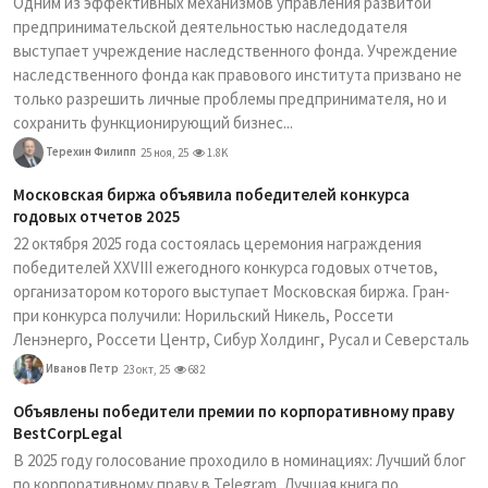
Одним из эффективных механизмов управления развитой
предпринимательской деятельностью наследодателя
выступает учреждение наследственного фонда. Учреждение
наследственного фонда как правового института призвано не
только разрешить личные проблемы предпринимателя, но и
сохранить функционирующий бизнес...
Терехин Филипп
25 ноя, 25
1.8K
Московская биржа объявила победителей конкурса
годовых отчетов 2025
22 октября 2025 года состоялась церемония награждения
победителей XXVIII ежегодного конкурса годовых отчетов,
организатором которого выступает Московская биржа. Гран-
при конкурса получили: Норильский Никель, Россети
Ленэнерго, Россети Центр, Сибур Холдинг, Русал и Северсталь
Иванов Петр
23 окт, 25
682
Объявлены победители премии по корпоративному праву
BestCorpLegal
В 2025 году голосование проходило в номинациях: Лучший блог
по корпоративному праву в Telegram, Лучшая книга по