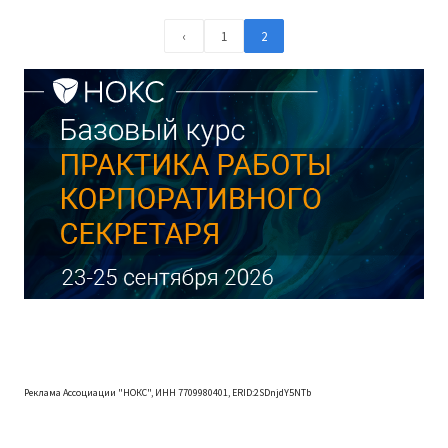
‹
1
2
Реклама Ассоциации "НОКС", ИНН 7709980401, ERID:2SDnjdY5NTb