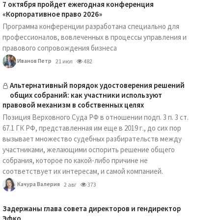
7 октября пройдет ежегодная конференция
«Корпоративное право 2026»
Программа конференции разработана специально для
профессионалов, вовлеченных в процессы управления и
правового сопровождения бизнеса
Иванов Петр
21 июл
482
Альтернативный порядок удостоверения решений
общих собраний: как участники используют
правовой механизм в собственных целях
Позиция Верховного Суда РФ в отношении подп. 3 п. 3 ст.
67.1 ГК РФ, представленная им еще в 2019 г., до сих пор
вызывает множество судебных разбирательств между
участниками, желающими оспорить решение общего
собрания, которое по какой-либо причине не
соответствует их интересам, и самой компанией.
Качура Валерия
2 авг
373
Задержаны глава совета директоров и гендиректор
Эфко