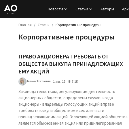
Новости
Статьи
Авторы
Арх
Главная
Статьи
Корпоративные процедуры
Вход
Корпоративные процедуры
Регистрация
Новости
ПРАВО АКЦИОНЕРА ТРЕБОВАТЬ ОТ
ОБЩЕСТВА ВЫКУПА ПРИНАДЛЕЖАЩИХ
Статьи
ЕМУ АКЦИЙ
Бланк Наталия
1 авг, 15
7.1K
Авторы
Законодательством, регулирующим деятельность
Архив
акционерных обществ, определены случаи, когда
акционеры - владельцы голосующих акций вправе
требовать выкупа обществом всех или части
База знаний
принадлежащих им акций. Голосующей акцией общества
является обыкновенная акция или привилегированная
Подписка