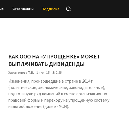
ив
База знаний
Подписка
КАК ООО НА «УПРОЩЕНКЕ» МОЖЕТ
ВЫПЛАЧИВАТЬ ДИВИДЕНДЫ
Харитонова Т.В.
1 июл, 15
2.2K
Изменения, произошедшие в стране в 2014 г.
(политические, экономические, законодательные),
подтолкнули ряд компаний к смене организационно-
правовой формы и переходу на упрощенную систему
налогообложения (далее - УСН).