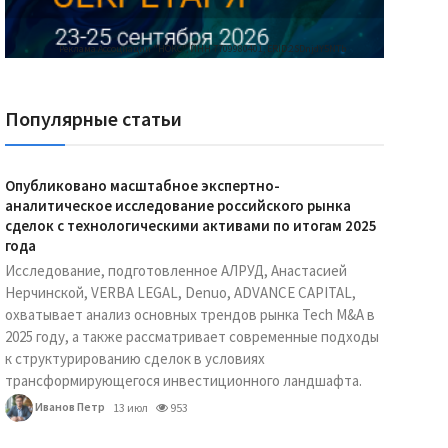
Реклама Ассоциации "НОКС", ИНН 7709980401, ERID:2SDnjdY5NTb
Популярные статьи
Опубликовано масштабное экспертно-
аналитическое исследование российского рынка
сделок с технологическими активами по итогам 2025
года
Исследование, подготовленное АЛРУД, Анастасией
Нерчинской, VERBA LEGAL, Denuo, ADVANCE CAPITAL,
охватывает анализ основных трендов рынка Tech M&A в
2025 году, а также рассматривает современные подходы
к структурированию сделок в условиях
трансформирующегося инвестиционного ландшафта.
Иванов Петр
13 июл
953