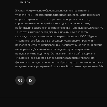
Журнал «Акционерное общество: вопросы корпоративного
управления» — профессиональное издание, предназначенное для
широкого круга читателей - юристов, экспертов, адвокатов,
корпоративных секретарей и многих других специалистов,
работающих в сфере корпоративного права и управления. Журнал АО
- экспертный канал освещающий широкий круг вопросов,
касающихся деятельности акционерных обществ и ООО. Журнал
«Акционерное общество: вопросы корпоративного управления»
проводит ежегодную конференцию «Корпоративное право» и другие
мероприятия. Для новых читателей действует специальное
предложение на подписку. Оставляя e-mail на сайте журнала
«Акционерное общество: вопросы корпоративного управления»,
физическое лицо дает согласие на обработку персональных данных и
получение информационной рассылки. Возрастные ограничения 16+