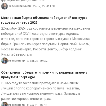
Терехин Филипп
25 ноя, 25
1.8K
Московская биржа объявила победителей конкурса
годовых отчетов 2025
22 октября 2025 года состоялась церемония награждения
победителей XXVIII ежегодного конкурса годовых
отчетов, организатором которого выступает Московская
биржа. Гран-при конкурса получили: Норильский Никель,
Россети Ленэнерго, Россети Центр, Сибур Холдинг,
Русал и Северсталь
Иванов Петр
23 окт, 25
682
Объявлены победители премии по корпоративному
праву BestCorpLegal
В 2025 году голосование проходило в номинациях:
Лучший блог по корпоративному праву в Telegram,
Лучшая книга по корпоративному праву, За вклад в
развитие корпоративного права
Иванов Петр
13 окт, 25
703