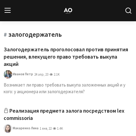
залогодержатель
Вход
Регистрация
#
Залогодержатель проголосовал против принятия
Новости
решения, влекущего право требовать выкупа
акций
Статьи
Иванов Петр
24 апр, 23
2.1K
Авторы
Возникает ли право требовать выкупа заложенных акций и у
кого: у акционера или залогодержателя?
Архив
Реализация предмета залога посредством lex
База знаний
commissoria
Подписка
Макаренко Лина
1 янв, 22
1.4K