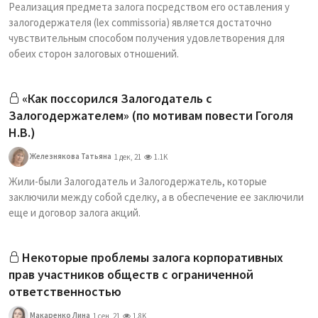
Реализация предмета залога посредством его оставления у
залогодержателя (lex commissoria) является достаточно
чувствительным способом получения удовлетворения для
обеих сторон залоговых отношений.
«Как поссорился Залогодатель с
Залогодержателем» (по мотивам повести Гоголя
Н.В.)
Железнякова Татьяна
1 дек, 21
1.1K
Жили-были Залогодатель и Залогодержатель, которые
заключили между собой сделку, а в обеспечение ее заключили
еще и договор залога акций.
Некоторые проблемы залога корпоративных
прав участников обществ с ограниченной
ответственностью
Макаренко Лина
1 сен, 21
1.8K