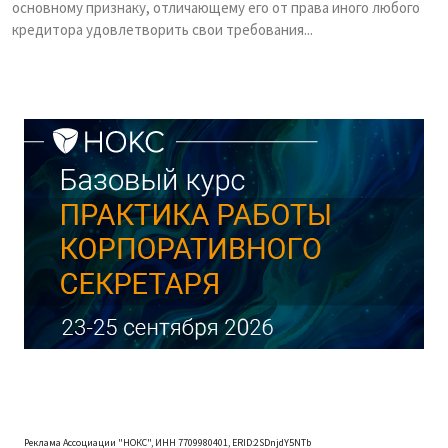
основному признаку, отличающему его от права иного любого
кредитора удовлетворить свои требования...
Реклама Ассоциации "НОКС", ИНН 7709980401, ERID:2SDnjdY5NTb