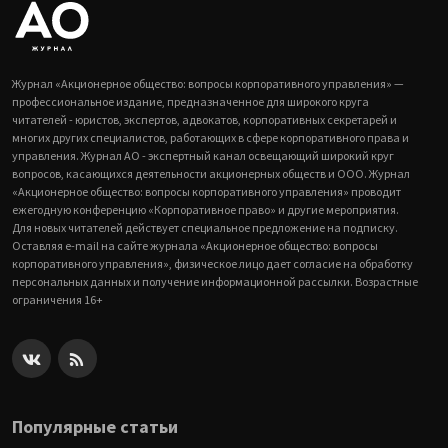
Журнал «Акционерное общество: вопросы корпоративного управления» —
профессиональное издание, предназначенное для широкого круга
читателей - юристов, экспертов, адвокатов, корпоративных секретарей и
многих других специалистов, работающих в сфере корпоративного права и
управления. Журнал АО - экспертный канал освещающий широкий круг
вопросов, касающихся деятельности акционерных обществ и ООО. Журнал
«Акционерное общество: вопросы корпоративного управления» проводит
ежегодную конференцию «Корпоративное право» и другие мероприятия.
Для новых читателей действует специальное предложение на подписку.
Оставляя e-mail на сайте журнала «Акционерное общество: вопросы
корпоративного управления», физическое лицо дает согласие на обработку
персональных данных и получение информационной рассылки. Возрастные
ограничения 16+
Популярные статьи