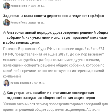
Иванов Петр
21 июл
474
Задержаны глава совета директоров и гендиректор Эфко
Иванов Петр
30 июл
351
Альтернативный порядок удостоверения решений общих
собраний: как участники используют правовой механизм
в собственных целях
Позиция Верховного Суда РФ в отношении подп. 3 п. 3 ст. 67.1
ГК РФ, представленная им еще в 2019 г., до сих пор вызывает
множество судебных разбирательств между участниками,
желающими оспорить решение общего собрания, которое по
какой-либо причине не соответствует их интересам, и самой
компанией.
Качура Валерия
2 авг
341
Как устранить ошибки и негативные последствия
годового заседания общего собрания акционеров
30 июня закончился период проведения годовых заседаний для
принятия решений общим собранием акционеров. А 1 июля