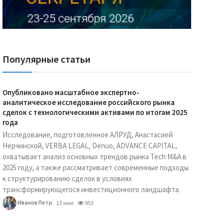
Реклама Ассоциации "НОКС", ИНН 7709980401, ERID:2SDnjdY5NTb
Популярные статьи
Опубликовано масштабное экспертно-
аналитическое исследование российского рынка
сделок с технологическими активами по итогам 2025
года
Исследование, подготовленное АЛРУД, Анастасией
Нерчинской, VERBA LEGAL, Denuo, ADVANCE CAPITAL,
охватывает анализ основных трендов рынка Tech M&A в
2025 году, а также рассматривает современные подходы
к структурированию сделок в условиях
трансформирующегося инвестиционного ландшафта.
Иванов Петр
13 июл
953