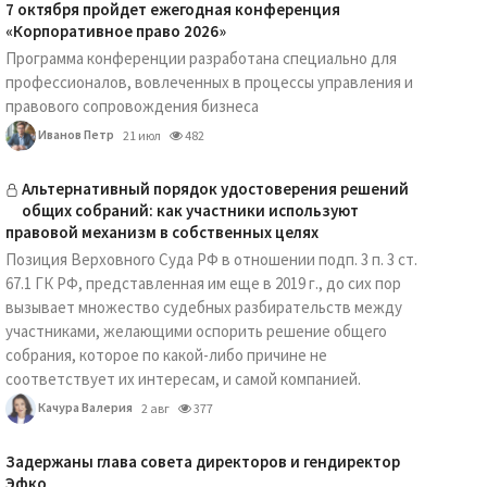
7 октября пройдет ежегодная конференция
«Корпоративное право 2026»
Программа конференции разработана специально для
профессионалов, вовлеченных в процессы управления и
правового сопровождения бизнеса
Иванов Петр
21 июл
482
Альтернативный порядок удостоверения решений
общих собраний: как участники используют
правовой механизм в собственных целях
Позиция Верховного Суда РФ в отношении подп. 3 п. 3 ст.
67.1 ГК РФ, представленная им еще в 2019 г., до сих пор
вызывает множество судебных разбирательств между
участниками, желающими оспорить решение общего
собрания, которое по какой-либо причине не
соответствует их интересам, и самой компанией.
Качура Валерия
2 авг
377
Задержаны глава совета директоров и гендиректор
Эфко