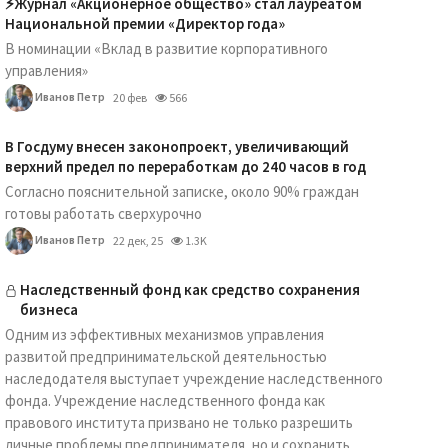
⚡️Журнал «Акционерное общество» стал лауреатом
Национальной премии «Директор года»
В номинации «Вклад в развитие корпоративного
управления»
Иванов Петр
20 фев
566
В Госдуму внесен законопроект, увеличивающий
верхний предел по переработкам до 240 часов в год
Согласно пояснительной записке, около 90% граждан
готовы работать сверхурочно
Иванов Петр
22 дек, 25
1.3K
Наследственный фонд как средство сохранения
бизнеса
Одним из эффективных механизмов управления
развитой предпринимательской деятельностью
наследодателя выступает учреждение наследственного
фонда. Учреждение наследственного фонда как
правового института призвано не только разрешить
личные проблемы предпринимателя, но и сохранить