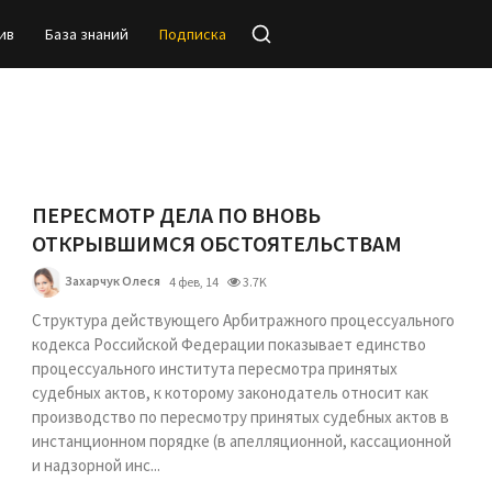
ив
База знаний
Подписка
ПЕРЕСМОТР ДЕЛА ПО ВНОВЬ
ОТКРЫВШИМСЯ ОБСТОЯТЕЛЬСТВАМ
Захарчук Олеся
4 фев, 14
3.7K
Структура действующего Арбитражного процессуального
кодекса Российской Федерации показывает единство
процессуального института пересмотра принятых
судебных актов, к которому законодатель относит как
производство по пересмотру принятых судебных актов в
инстанционном порядке (в апелляционной, кассационной
и надзорной инс...