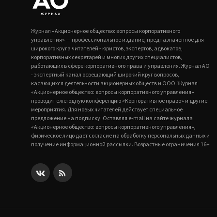
Журнал «Акционерное общество: вопросы корпоративного
управления» — профессиональное издание, предназначенное для
широкого круга читателей - юристов, экспертов, адвокатов,
корпоративных секретарей и многих других специалистов,
работающих в сфере корпоративного права и управления. Журнал АО
- экспертный канал освещающий широкий круг вопросов,
касающихся деятельности акционерных обществ и ООО. Журнал
«Акционерное общество: вопросы корпоративного управления»
проводит ежегодную конференцию «Корпоративное право» и другие
мероприятия. Для новых читателей действует специальное
предложение на подписку. Оставляя e-mail на сайте журнала
«Акционерное общество: вопросы корпоративного управления»,
физическое лицо дает согласие на обработку персональных данных и
получение информационной рассылки. Возрастные ограничения 16+