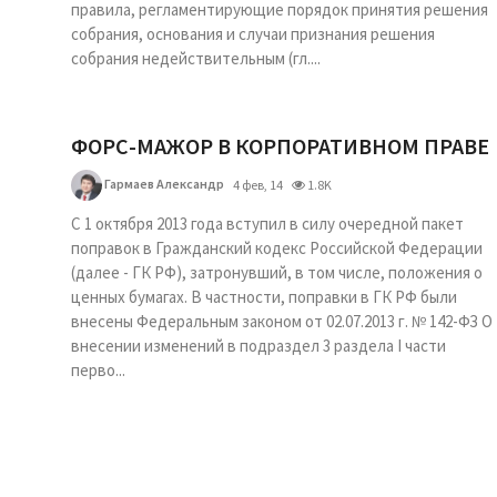
правила, регламентирующие порядок принятия решения
собрания, основания и случаи признания решения
собрания недействительным (гл....
ФОРС-МАЖОР В КОРПОРАТИВНОМ ПРАВЕ
Гармаев Александр
4 фев, 14
1.8K
С 1 октября 2013 года вступил в силу очередной пакет
поправок в Гражданский кодекс Российской Федерации
(далее - ГК РФ), затронувший, в том числе, положения о
ценных бумагах. В частности, поправки в ГК РФ были
внесены Федеральным законом от 02.07.2013 г. № 142-ФЗ О
внесении изменений в подраздел 3 раздела I части
перво...