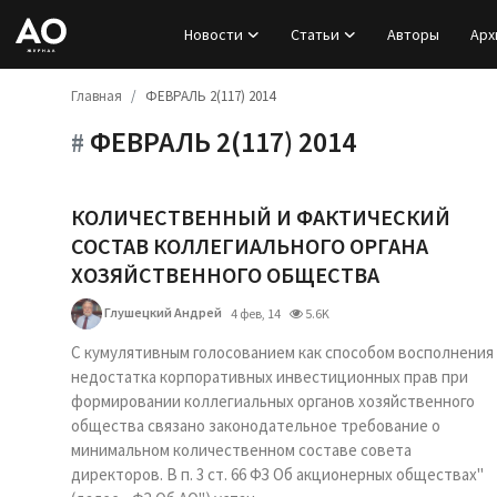
Новости
Статьи
Авторы
Арх
Главная
ФЕВРАЛЬ 2(117) 2014
Вход
ФЕВРАЛЬ 2(117) 2014
#
Регистрация
Новости
КОЛИЧЕСТВЕННЫЙ И ФАКТИЧЕСКИЙ
СОСТАВ КОЛЛЕГИАЛЬНОГО ОРГАНА
Статьи
ХОЗЯЙСТВЕННОГО ОБЩЕСТВА
Глушецкий Андрей
4 фев, 14
5.6K
Авторы
С кумулятивным голосованием как способом восполнения
Архив
недостатка корпоративных инвестиционных прав при
формировании коллегиальных органов хозяйственного
общества связано законодательное требование о
База знаний
минимальном количественном составе совета
директоров. В п. 3 ст. 66 ФЗ Об акционерных обществах"
Подписка