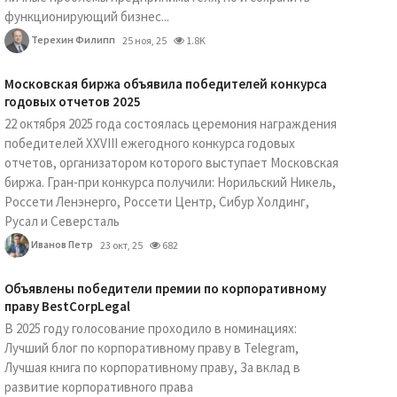
функционирующий бизнес...
Терехин Филипп
25 ноя, 25
1.8K
Московская биржа объявила победителей конкурса
годовых отчетов 2025
22 октября 2025 года состоялась церемония награждения
победителей XXVIII ежегодного конкурса годовых
отчетов, организатором которого выступает Московская
биржа. Гран-при конкурса получили: Норильский Никель,
Россети Ленэнерго, Россети Центр, Сибур Холдинг,
Русал и Северсталь
Иванов Петр
23 окт, 25
682
Объявлены победители премии по корпоративному
праву BestCorpLegal
В 2025 году голосование проходило в номинациях:
Лучший блог по корпоративному праву в Telegram,
Лучшая книга по корпоративному праву, За вклад в
развитие корпоративного права