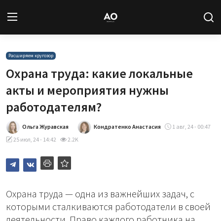
Вход
Регистрация
Расширяем кругозор
Охрана труда: какие локальные
Новости
акты и мероприятия нужны
работодателям?
Статьи
Ольга Журавская
Кондратенко Анастасия
1 авг, 24 - 00:47
Авторы
25 июл, 24 - 14:42
2.2K
Архив
База знаний
Охрана труда — одна из важнейших задач, с
Подписка
которыми сталкиваются работодатели в своей
деятельности. Право каждого работника на