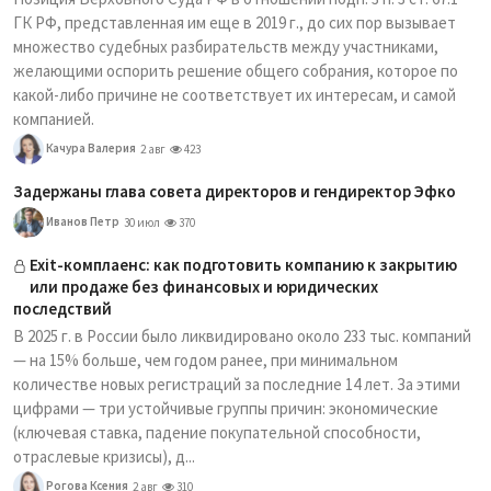
ГК РФ, представленная им еще в 2019 г., до сих пор вызывает
множество судебных разбирательств между участниками,
желающими оспорить решение общего собрания, которое по
какой-либо причине не соответствует их интересам, и самой
компанией.
Качура Валерия
2 авг
423
Задержаны глава совета директоров и гендиректор Эфко
Иванов Петр
30 июл
370
Exit-комплаенс: как подготовить компанию к закрытию
или продаже без финансовых и юридических
последствий
В 2025 г. в России было ликвидировано около 233 тыс. компаний
— на 15% больше, чем годом ранее, при минимальном
количестве новых регистраций за последние 14 лет. За этими
цифрами — три устойчивые группы причин: экономические
(ключевая ставка, падение покупательной способности,
отраслевые кризисы), д...
Рогова Ксения
2 авг
310