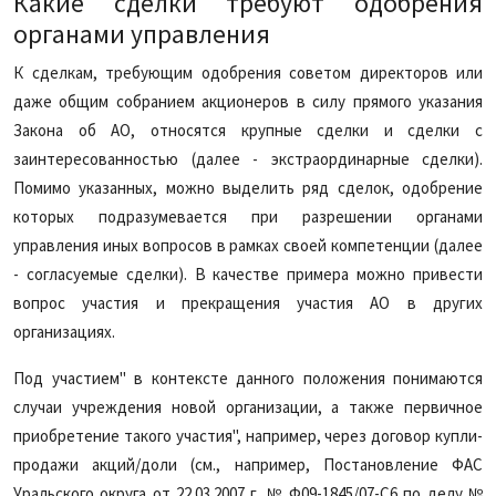
Какие сделки требуют одобрения
органами управления
К сделкам, требующим одобрения советом директоров или
даже общим собранием акционеров в силу прямого указания
Закона об АО, относятся крупные сделки и сделки с
заинтересованностью (далее - экстраординарные сделки).
Помимо указанных, можно выделить ряд сделок, одобрение
которых подразумевается при разрешении органами
управления иных вопросов в рамках своей компетенции (далее
- согласуемые сделки). В качестве примера можно привести
вопрос участия и прекращения участия АО в других
организациях.
Под участием" в контексте данного положения понимаются
случаи учреждения новой организации, а также первичное
приобретение такого участия", например, через договор купли-
продажи акций/доли (см., например, Постановление ФАС
Уральского округа от 22.03.2007 г. № Ф09-1845/07-С6 по делу №