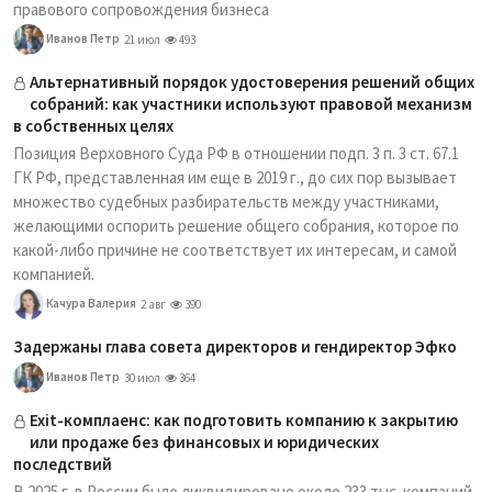
правового сопровождения бизнеса
Иванов Петр
21 июл
493
Альтернативный порядок удостоверения решений общих
собраний: как участники используют правовой механизм
в собственных целях
Позиция Верховного Суда РФ в отношении подп. 3 п. 3 ст. 67.1
ГК РФ, представленная им еще в 2019 г., до сих пор вызывает
множество судебных разбирательств между участниками,
желающими оспорить решение общего собрания, которое по
какой-либо причине не соответствует их интересам, и самой
компанией.
Качура Валерия
2 авг
390
Задержаны глава совета директоров и гендиректор Эфко
Иванов Петр
30 июл
364
Exit-комплаенс: как подготовить компанию к закрытию
или продаже без финансовых и юридических
последствий
В 2025 г. в России было ликвидировано около 233 тыс. компаний