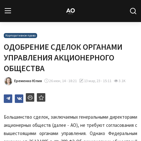
Вход
Регистрация
Корпоративное право
ОДОБРЕНИЕ СДЕЛОК ОРГАНАМИ
Новости
УПРАВЛЕНИЯ АКЦИОНЕРНОГО
ОБЩЕСТВА
Статьи
Еременко Юлия
26 июн, 14 - 18:21
13 мар, 23 - 15:11
3.1K
Авторы
Архив
База знаний
Большинство сделок, заключаемых генеральными директорами
акционерных обществ (далее - АО), не требуют согласования с
Подписка
вышестоящими органами управления. Однако Федеральным