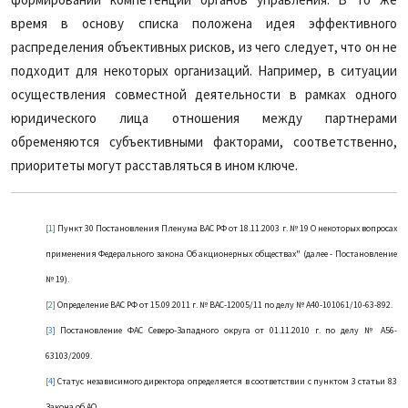
время в основу списка положена идея эффективного
распределения объективных рисков, из чего следует, что он не
подходит для некоторых организаций. Например, в ситуации
осуществления совместной деятельности в рамках одного
юридического лица отношения между партнерами
обременяются субъективными факторами, соответственно,
приоритеты могут расставляться в ином ключе.
[1]
Пункт 30 Постановления Пленума ВАС РФ от 18.11.2003 г. № 19 О некоторых вопросах
применения Федерального закона Об акционерных обществах" (далее - Постановление
№ 19).
[2]
Определение ВАС РФ от 15.09.2011 г. № ВАС-12005/11 по делу № А40-101061/10-63-892.
[3]
Постановление ФАС Северо-Западного округа от 01.11.2010 г. по делу № А56-
63103/2009.
[4]
Статус независимого директора определяется в соответствии с пунктом 3 статьи 83
Закона об АО.