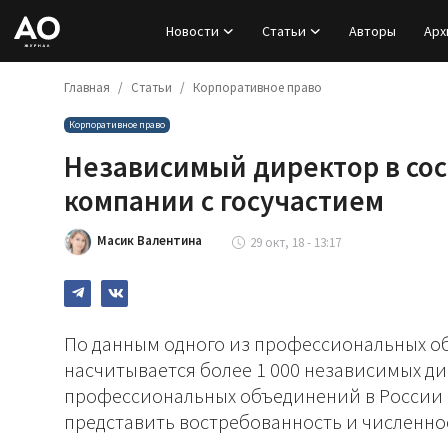
Новости
Статьи
Авторы
Арх
Главная
Статьи
Корпоративное право
Вход
Корпоративное право
Регистрация
Независимый директор в сос
Новости
компании с госучастием
Статьи
Масик Валентина
29 окт, 18 - 13:17
Авторы
Архив
По данным одного из профессиональных об
насчитывается более 1 000 независимых дир
База знаний
профессиональных объединений в России 
представить востребованность и численно
Подписка