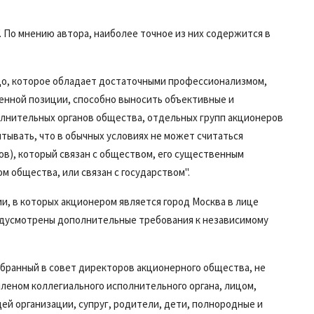
 По мнению автора, наиболее точное из них содержится в
о, которое обладает достаточными профессионализмом,
енной позиции, способно выносить объективные и
лнительных органов общества, отдельных групп акционеров
тывать, что в обычных условиях не может считаться
ов), который связан с обществом, его существенным
 общества, или связан с государством".
и, в которых акционером является город Москва в лице
едусмотрены дополнительные требования к независимому
збранный в совет директоров акционерного общества, не
леном коллегиального исполнительного органа, лицом,
й организации, супруг, родители, дети, полнородные и