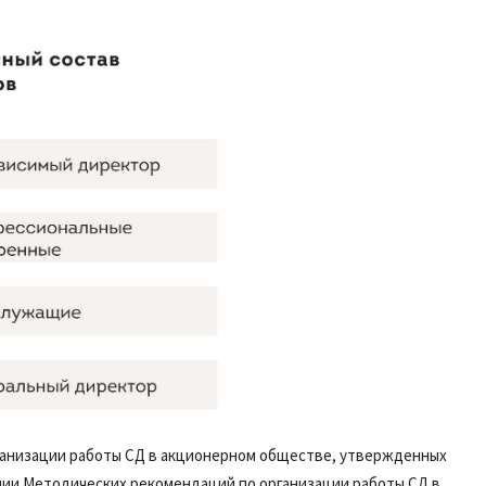
рганизации работы СД в акционерном обществе, утвержденных
ении Методических рекомендаций по организации работы СД в