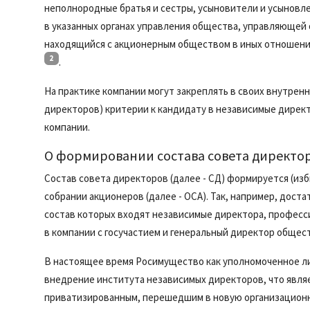
неполнородные братья и сестры, усыновители и усынов
в указанных органах управления общества, управляющей 
находящийся с акционерным обществом в иных отношения
2
.
На практике компании могут закреплять в своих внутренн
директоров) критерии к кандидату в независимые директ
компании.
О формировании состава совета директо
Состав совета директоров (далее - СД) формируется (из
собрании акционеров (далее - ОСА). Так, например, дост
состав которых входят независимые директора, професс
в компании с госучастием и генеральный директор обществ
В настоящее время Росимущество как уполномоченное 
внедрение института независимых директоров, что явл
приватизированным, перешедшим в новую организационно