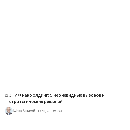
ЗПИФ как холдинг: 5 неочевидных вызовов и
стратегических решений
Шпак Андрей
1 сен, 25
993