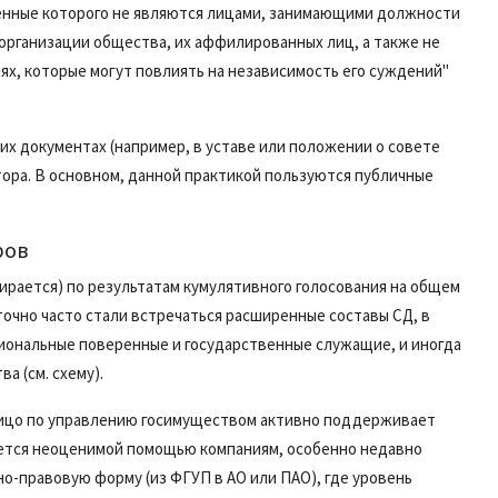
ленные которого не являются лицами, занимающими должности
организации общества, их аффилированных лиц, а также не
х, которые могут повлиять на независимость его суждений"
их документах (например, в уставе или положении о совете
ора. В основном, данной практикой пользуются публичные
ров
бирается) по результатам кумулятивного голосования на общем
аточно часто стали встречаться расширенные составы СД, в
иональные поверенные и государственные служащие, и иногда
а (см. схему).
лицо по управлению госимуществом активно поддерживает
яется неоценимой помощью компаниям, особенно недавно
-правовую форму (из ФГУП в АО или ПАО), где уровень