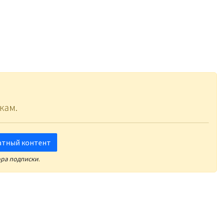
кам.
атный контент
ора подписки
.