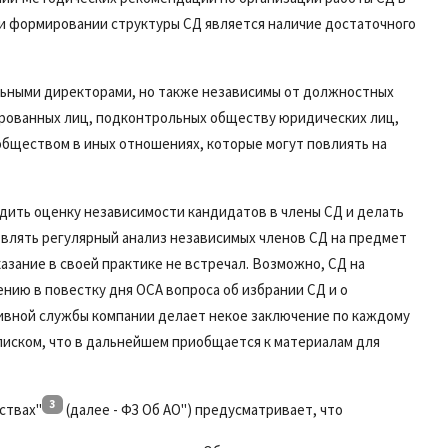
и формировании структуры СД является наличие достаточного
тельными директорами, но также независимы от должностных
ированных лиц, подконтрольных обществу юридических лиц,
 обществом в иных отношениях, которые могут повлиять на
дить оценку независимости кандидатов в члены СД и делать
твлять регулярный анализ независимых членов СД на предмет
азание в своей практике не встречал. Возможно, СД на
нию в повестку дня ОСА вопроса об избрании СД и о
ивной службы компании делает некое заключение по каждому
писком, что в дальнейшем приобщается к материалам для
3
ствах"
(далее - ФЗ Об АО") предусматривает, что