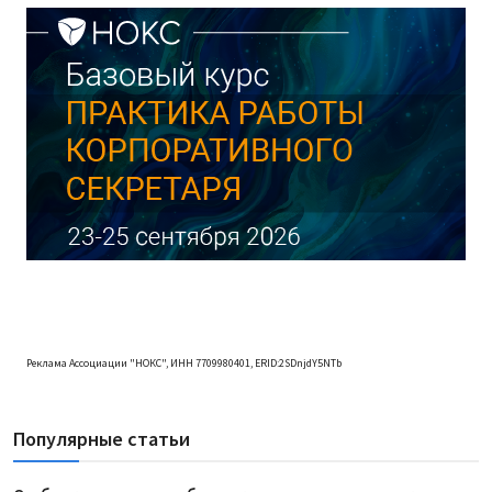
Реклама Ассоциации "НОКС", ИНН 7709980401, ERID:2SDnjdY5NTb
Популярные статьи