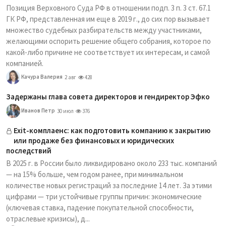
Позиция Верховного Суда РФ в отношении подп. 3 п. 3 ст. 67.1
ГК РФ, представленная им еще в 2019 г., до сих пор вызывает
множество судебных разбирательств между участниками,
желающими оспорить решение общего собрания, которое по
какой-либо причине не соответствует их интересам, и самой
компанией.
Качура Валерия
2 авг
428
Задержаны глава совета директоров и гендиректор Эфко
Иванов Петр
30 июл
376
Exit-комплаенс: как подготовить компанию к закрытию
или продаже без финансовых и юридических
последствий
В 2025 г. в России было ликвидировано около 233 тыс. компаний
— на 15% больше, чем годом ранее, при минимальном
количестве новых регистраций за последние 14 лет. За этими
цифрами — три устойчивые группы причин: экономические
(ключевая ставка, падение покупательной способности,
отраслевые кризисы), д...