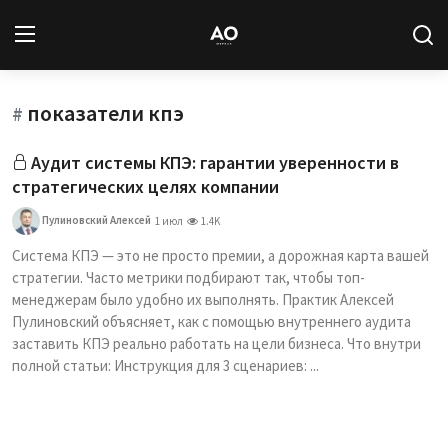
показатели кпэ
Вход
Регистрация
#
Аудит системы КПЭ: гарантии уверенности в
Новости
стратегических целях компании
Статьи
Пулиновский Алексей
1 июл
1.4K
Система КПЭ — это не просто премии, а дорожная карта вашей
Авторы
стратегии. Часто метрики подбирают так, чтобы топ-
менеджерам было удобно их выполнять. Практик Алексей
Архив
Пулиновский объясняет, как с помощью внутреннего аудита
заставить КПЭ реально работать на цели бизнеса. Что внутри
База знаний
полной статьи: Инструкция для 3 сценариев: ...
Подписка