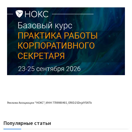
Реклама Ассоциации "НОКС", ИНН 7709980401, ERID:2SDnjdY5NTb
Популярные статьи