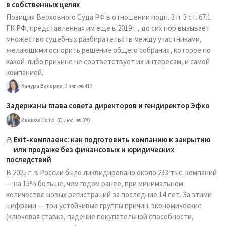
в собственных целях
Позиция Верховного Суда РФ в отношении подп. 3 п. 3 ст. 67.1
ГК РФ, представленная им еще в 2019 г., до сих пор вызывает
множество судебных разбирательств между участниками,
желающими оспорить решение общего собрания, которое по
какой-либо причине не соответствует их интересам, и самой
компанией.
Качура Валерия
2 авг
413
Задержаны глава совета директоров и гендиректор Эфко
Иванов Петр
30 июл
370
Exit-комплаенс: как подготовить компанию к закрытию
или продаже без финансовых и юридических
последствий
В 2025 г. в России было ликвидировано около 233 тыс. компаний
— на 15% больше, чем годом ранее, при минимальном
количестве новых регистраций за последние 14 лет. За этими
цифрами — три устойчивые группы причин: экономические
(ключевая ставка, падение покупательной способности,