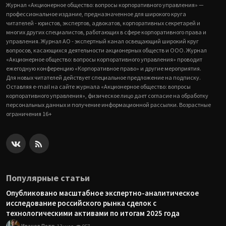
Журнал «Акционерное общество: вопросы корпоративного управления» —
профессиональное издание, предназначенное для широкого круга
читателей - юристов, экспертов, адвокатов, корпоративных секретарей и
многих других специалистов, работающих в сфере корпоративного права и
управления. Журнал АО - экспертный канал освещающий широкий круг
вопросов, касающихся деятельности акционерных обществ и ООО. Журнал
«Акционерное общество: вопросы корпоративного управления» проводит
ежегодную конференцию «Корпоративное право» и другие мероприятия.
Для новых читателей действует специальное предложение на подписку.
Оставляя e-mail на сайте журнала «Акционерное общество: вопросы
корпоративного управления», физическое лицо дает согласие на обработку
персональных данных и получение информационной рассылки. Возрастные
ограничения 16+
Популярные статьи
Опубликовано масштабное экспертно-аналитическое
исследование российского рынка сделок с
технологическими активами по итогам 2025 года
Иванов Петр