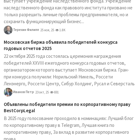
выступает учреждение наследственного фонда. Учреждение
наследственного фонда как правового института призвано не
только разрешить личные проблемы предпринимателя, но и
сохранить функционирующий бизнес...
Терехин Филипп
25 ноя, 25
1.8K
Московская биржа объявила победителей конкурса
годовых отчетов 2025
22 октября 2025 года состоялась церемония награждения
победителей XXVIII ежегодного конкурса годовых отчетов,
организатором которого выступает Московская биржа. Гран-
при конкурса получили: Норильский Никель, Россети
Ленэнерго, Россети Центр, Сибур Холдинг, Русал и Северсталь
Иванов Петр
23 окт, 25
691
Объявлены победители премии по корпоративному праву
BestCorpLegal
В 2025 году голосование проходило в номинациях: Лучший блог
по корпоративному праву в Telegram, Лучшая книга по
корпоративному праву, За вклад в развитие корпоративного
права