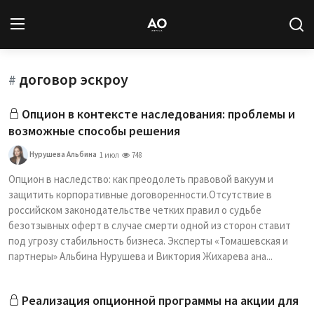
договор эскроу
Вход
Регистрация
#
Опцион в контексте наследования: проблемы и
Новости
возможные способы решения
Статьи
Нурушева Альбина
1 июл
748
Опцион в наследство: как преодолеть правовой вакуум и
Авторы
защитить корпоративные договоренности.Отсутствие в
российском законодательстве четких правил о судьбе
Архив
безотзывных оферт в случае смерти одной из сторон ставит
под угрозу стабильность бизнеса. Эксперты «Томашевская и
База знаний
партнеры» Альбина Нурушева и Виктория Жихарева ана...
Подписка
Реализация опционной программы на акции для