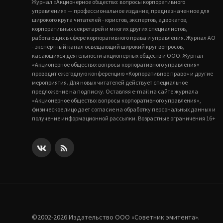
Журнал «Акционерное общество: вопросы корпоративного
управления» — профессиональное издание, предназначенное для
широкого круга читателей - юристов, экспертов, адвокатов,
корпоративных секретарей и многих других специалистов,
работающих в сфере корпоративного права и управления. Журнал АО
- экспертный канал освещающий широкий круг вопросов,
касающихся деятельности акционерных обществ и ООО. Журнал
«Акционерное общество: вопросы корпоративного управления»
проводит ежегодную конференцию «Корпоративное право» и другие
мероприятия. Для новых читателей действует специальное
предложение на подписку. Оставляя e-mail на сайте журнала
«Акционерное общество: вопросы корпоративного управления»,
физическое лицо дает согласие на обработку персональных данных и
получение информационной рассылки. Возрастные ограничения 16+
©2002-2026 Издательство ООО «‎Советник эмитента».