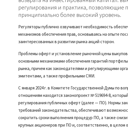
регулирования и практика, позволяющие 
принципиально более высокий уровень.
Регуляторы публично озвучивают необходимость обеспеч
механизмов обеспечения прав, основываясь на опыте по
заинтересованных в развитии рынка акций сторон.
Проблемы оферт и установление рыночной цены выкупов (
основными механизмами обеспечения гарантий портфель
рынка, причем как законодателями и регулирующими орг
эмитентами, а также профильными СМИ.
С января 2024 г. в Комитете Государственной Думы по в
отношениям находится законопроект № 519694-8, который,
регулирования публичных оферт (далее — ПО). Нормы за
требований законодательства, обеспечивают возможност
сократить сроки выполнения процедур ПО, а также сниз
крупных акционеров при ПО и, соответственно, в целом 