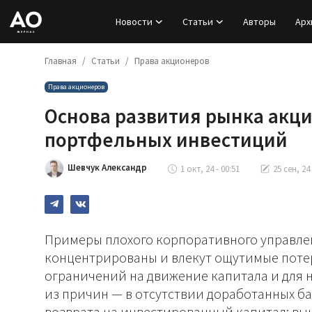
Новости
Статьи
Авторы
Арх
Главная
Статьи
Права акционеров
Вход
Права акционеров
Регистрация
Основа развития рынка акц
Новости
портфельных инвестиций
Статьи
Шевчук Александр
1 окт, 24 - 00:51
25 сен, 24 
Авторы
Архив
Примеры плохого корпоративного управлен
концентрированы и влекут ощутимые поте
База знаний
ограничений на движение капитала и для 
из причин — в отсутствии доработанных б
Подписка
возврата на инвестированный капитал: вык