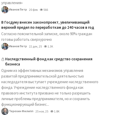
управления»
Иванов Петр
20 фев
566
В Госдуму внесен законопроект, увеличивающий
верхний предел по переработкам до 240 часов в год
Согласно пояснительной записке, около 90% граждан
готовы работать сверхурочно
Иванов Петр
22 дек, 25
1.3K
Наследственный фонд как средство сохранения
бизнеса
Одним из эффективных механизмов управления
развитой предпринимательской деятельностью
наследодателя выступает учреждение наследственного
фонда. Учреждение наследственного фонда как
правового института призвано не только разрешить
личные проблемы предпринимателя, но и сохранить
функционирующий бизнес...
Терехин Филипп
25 ноя, 25
1.8K