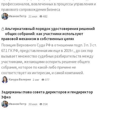
профессионалов, вовлеченных в процессы управления и
правового сопровождения бизнеса
Иванов Петр
21 июл
482
Альтернативный порядок удостоверения решений
общих собраний: как участники используют
правовой механизм в собственных целях
Позиция Верховного Суда РФ в отношении подп. 3 п. 3 ст.
67.1 ГК РФ, представленная им еще в 2019 г., до сих пор
вызывает множество судебных разбирательств между
участниками, желающими оспорить решение общего
собрания, которое по какой-либо причине не
соответствует их интересам, и самой компанией.
Качура Валерия
2 авг
377
Задержаны глава совета директоров и гендиректор
Эфко
Иванов Петр
30 июл
354