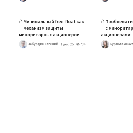
Минимальный free-float как
Проблемати
механизм защиты
с минорита
миноритарных акционеров
акционерами: 
Забурдин Евгений
Курлова Анас
1 дек, 25
734