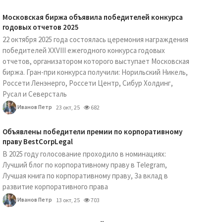
Московская биржа объявила победителей конкурса
годовых отчетов 2025
22 октября 2025 года состоялась церемония награждения
победителей XXVIII ежегодного конкурса годовых
отчетов, организатором которого выступает Московская
биржа. Гран-при конкурса получили: Норильский Никель,
Россети Ленэнерго, Россети Центр, Сибур Холдинг,
Русал и Северсталь
Иванов Петр
23 окт, 25
682
Объявлены победители премии по корпоративному
праву BestCorpLegal
В 2025 году голосование проходило в номинациях:
Лучший блог по корпоративному праву в Telegram,
Лучшая книга по корпоративному праву, За вклад в
развитие корпоративного права
Иванов Петр
13 окт, 25
703