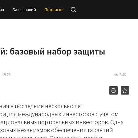
ив
База знаний
Подписка
ий: базовый набор защиты
- 15:23
2.4K
ия в последние несколько лет
ри для международных инвесторов с учетом
национальных портфельных инвесторов. Одна
азовых механизмов обеспечения гарантий
уп и цена выкупа. Однако есть проект