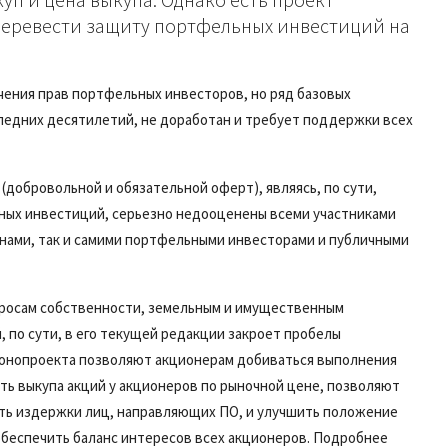
перевести защиту портфельных инвестиций на
ения прав портфельных инвесторов, но ряд базовых
следних десятилетий, не доработан и требует поддержки всех
добровольной и обязательной оферт), являясь, по сути,
ных инвестиций, серьезно недооценены всеми участниками
анами, так и самими портфельными инвесторами и публичными
опросам собственности, земельным и имущественным
 по сути, в его текущей редакции закроет пробелы
конопроекта позволяют акционерам добиваться выполнения
ь выкупа акций у акционеров по рыночной цене, позволяют
ить издержки лиц, направляющих ПО, и улучшить положение
обеспечить баланс интересов всех акционеров. Подробнее