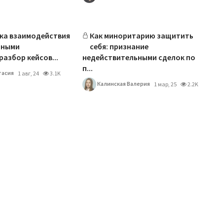
ка взаимодействия
Как миноритарию защитить
рными
себя: признание
разбор кейсов...
недействительными сделок по
п...
тасия
1 авг, 24
3.1K
Калинская Валерия
1 мар, 25
2.2K