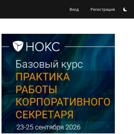
/
Вход
Регистрация
Реклама Ассоциации "НОКС", ИНН 7709980401, ERID:2SDnjdY5NTb