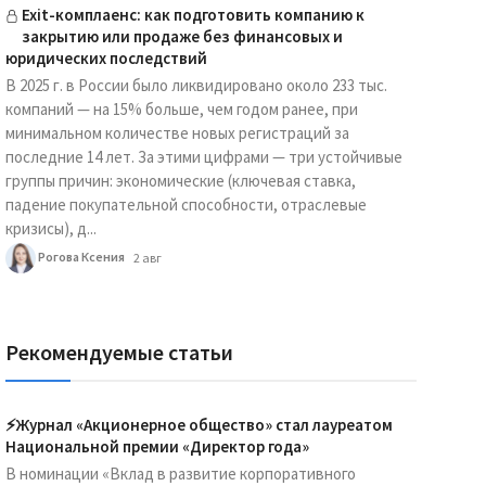
Exit-комплаенс: как подготовить компанию к
закрытию или продаже без финансовых и
юридических последствий
В 2025 г. в России было ликвидировано около 233 тыс.
компаний — на 15% больше, чем годом ранее, при
минимальном количестве новых регистраций за
последние 14 лет. За этими цифрами — три устойчивые
группы причин: экономические (ключевая ставка,
падение покупательной способности, отраслевые
кризисы), д...
Рогова Ксения
2 авг
Рекомендуемые статьи
⚡️Журнал «Акционерное общество» стал лауреатом
Национальной премии «Директор года»
В номинации «Вклад в развитие корпоративного