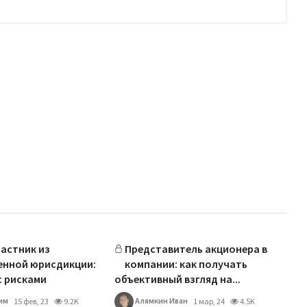
астник из
Представитель акционера в
енной юрисдикции:
компании: как получать
с рисками
объективный взгляд на...
им
Алямкин Иван
15 фев, 23
9.2K
1 мар, 24
4.5K