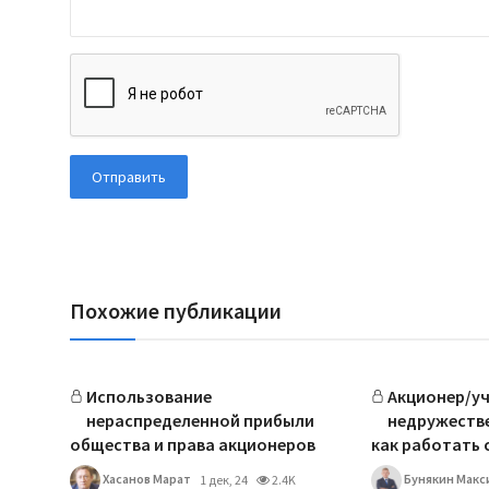
Отправить
Похожие публикации
Использование
Акционер/уч
нераспределенной прибыли
недружеств
общества и права акционеров
как работать 
Хасанов Марат
Бунякин Макс
1 дек, 24
2.4K