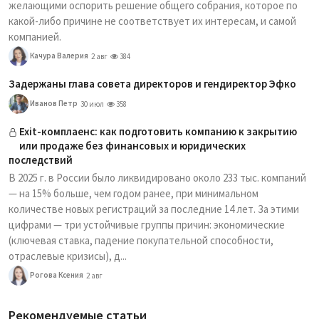
желающими оспорить решение общего собрания, которое по
какой-либо причине не соответствует их интересам, и самой
компанией.
Качура Валерия
2 авг
384
Задержаны глава совета директоров и гендиректор Эфко
Иванов Петр
30 июл
358
Exit-комплаенс: как подготовить компанию к закрытию
или продаже без финансовых и юридических
последствий
В 2025 г. в России было ликвидировано около 233 тыс. компаний
— на 15% больше, чем годом ранее, при минимальном
количестве новых регистраций за последние 14 лет. За этими
цифрами — три устойчивые группы причин: экономические
(ключевая ставка, падение покупательной способности,
отраслевые кризисы), д...
Рогова Ксения
2 авг
Рекомендуемые статьи