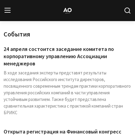
События
Вход
Регистрация
24 апреля состоится заседание комитета по
Новости
корпоративному управлению Ассоциации
менеджеров
Статьи
В ходе заседания эксперты представят результаты
исследования Российского института директоров,
Авторы
посвященного современным трендам практики корпоративного
управления российских компаний в части управления
Архив
устойчивым развитием. Также будет представлена
сравнительная характеристика с практикой компаний стран
База знаний
БРИКС
Подписка
Открыта регистрация на Финансовый конгресс