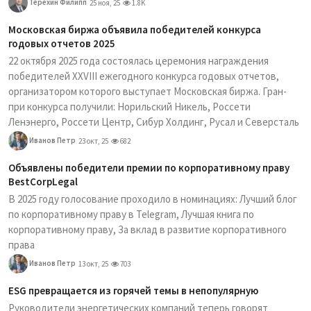
Терехин Филипп
25 ноя, 25
1.8K
Московская биржа объявила победителей конкурса
годовых отчетов 2025
22 октября 2025 года состоялась церемония награждения
победителей XXVIII ежегодного конкурса годовых отчетов,
организатором которого выступает Московская биржа. Гран-
при конкурса получили: Норильский Никель, Россети
Ленэнерго, Россети Центр, Сибур Холдинг, Русал и Северсталь
Иванов Петр
23 окт, 25
682
Объявлены победители премии по корпоративному праву
BestCorpLegal
В 2025 году голосование проходило в номинациях: Лучший блог
по корпоративному праву в Telegram, Лучшая книга по
корпоративному праву, За вклад в развитие корпоративного
права
Иванов Петр
13 окт, 25
703
ESG превращается из горячей темы в непопулярную
Руководители энергетических компаний теперь говорят