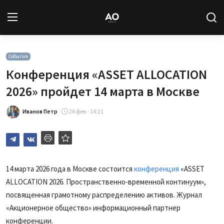
Вход
Регистрация
События
Конференция «ASSET ALLOCATION
Новости
2026» пройдет 14 марта в Москве
Статьи
Иванов Петр
26 фев - 14:21
Авторы
Архив
14 марта 2026 года в Москве состоится
конференция
«ASSET
ALLOCATION 2026. Пространственно-временной континуум»,
База знаний
посвященная грамотному распределению активов. Журнал
Подписка
«Акционерное общество» информационный партнер
конференции.