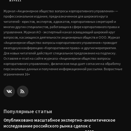
Журнал «Акционерное общество: вопросы корпоративного управления» —
профессиональное издание, предназначенное для широкого круга
читателей - юристов, экспертов, адвокатов, корпоративных секретарей и
многих других специалистов, работающих в сфере корпоративного права и
управления. Журнал АО - экспертный канал освещающий широкий круг
вопросов, касающихся деятельности акционерных обществ и ООО. Журнал
«Акционерное общество: вопросы корпоративного управления» проводит
ежегодную конференцию «Корпоративное право» и другие мероприятия.
Для новых читателей действует специальное предложение на подписку.
Оставляя e-mail на сайте журнала «Акционерное общество: вопросы
корпоративного управления», физическое лицо дает согласие на обработку
персональных данных и получение информационной рассылки. Возрастные
ограничения 16+
Популярные статьи
Опубликовано масштабное экспертно-аналитическое
исследование российского рынка сделок с