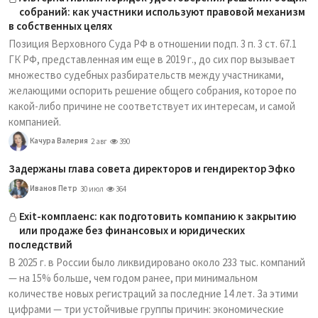
собраний: как участники используют правовой механизм
в собственных целях
Позиция Верховного Суда РФ в отношении подп. 3 п. 3 ст. 67.1
ГК РФ, представленная им еще в 2019 г., до сих пор вызывает
множество судебных разбирательств между участниками,
желающими оспорить решение общего собрания, которое по
какой-либо причине не соответствует их интересам, и самой
компанией.
Качура Валерия
2 авг
390
Задержаны глава совета директоров и гендиректор Эфко
Иванов Петр
30 июл
364
Exit-комплаенс: как подготовить компанию к закрытию
или продаже без финансовых и юридических
последствий
В 2025 г. в России было ликвидировано около 233 тыс. компаний
— на 15% больше, чем годом ранее, при минимальном
количестве новых регистраций за последние 14 лет. За этими
цифрами — три устойчивые группы причин: экономические