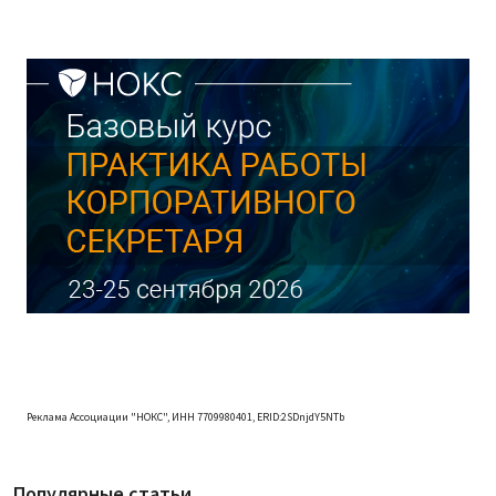
Реклама Ассоциации "НОКС", ИНН 7709980401, ERID:2SDnjdY5NTb
Популярные статьи