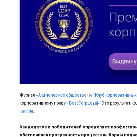
Журнал
«Акционерное общество»
и
«Клуб корпоративных
корпоративному праву
«BestCorpLegal»
. Это результат 
канала
.
Кандидатов и победителей определяет профессион
обеспечивая прозрачность процесса выбора и подч