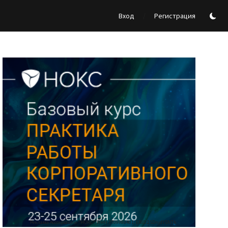
/
Вход
Регистрация
Реклама Ассоциации "НОКС", ИНН 7709980401, ERID:2SDnjdY5NTb