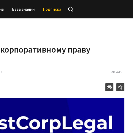
ив
База знаний
Подписка
 корпоративному праву
9
445