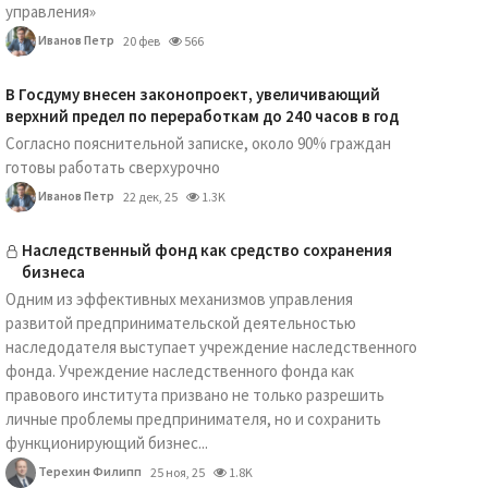
управления»
Иванов Петр
20 фев
566
В Госдуму внесен законопроект, увеличивающий
верхний предел по переработкам до 240 часов в год
Согласно пояснительной записке, около 90% граждан
готовы работать сверхурочно
Иванов Петр
22 дек, 25
1.3K
Наследственный фонд как средство сохранения
бизнеса
Одним из эффективных механизмов управления
развитой предпринимательской деятельностью
наследодателя выступает учреждение наследственного
фонда. Учреждение наследственного фонда как
правового института призвано не только разрешить
личные проблемы предпринимателя, но и сохранить
функционирующий бизнес...
Терехин Филипп
25 ноя, 25
1.8K