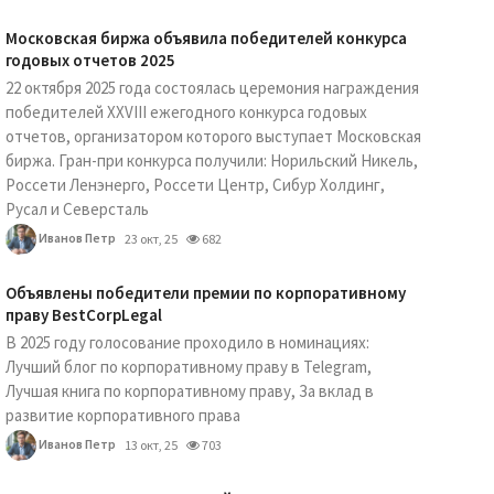
Московская биржа объявила победителей конкурса
годовых отчетов 2025
22 октября 2025 года состоялась церемония награждения
победителей XXVIII ежегодного конкурса годовых
отчетов, организатором которого выступает Московская
биржа. Гран-при конкурса получили: Норильский Никель,
Россети Ленэнерго, Россети Центр, Сибур Холдинг,
Русал и Северсталь
Иванов Петр
23 окт, 25
682
Объявлены победители премии по корпоративному
праву BestCorpLegal
В 2025 году голосование проходило в номинациях:
Лучший блог по корпоративному праву в Telegram,
Лучшая книга по корпоративному праву, За вклад в
развитие корпоративного права
Иванов Петр
13 окт, 25
703