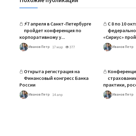
⚡️7 апреля в Санкт-Петербурге
С 8 по 10 ок
пройдет конференция по
федерально
корпоративному у...
«Сириус» прой
Иванов Петр
Иванов Петр
17 мар
377
Открыта регистрация на
Конференция
Финансовый конгресс Банка
страховании
России
практики, росс
Иванов Петр
Иванов Петр
14 апр