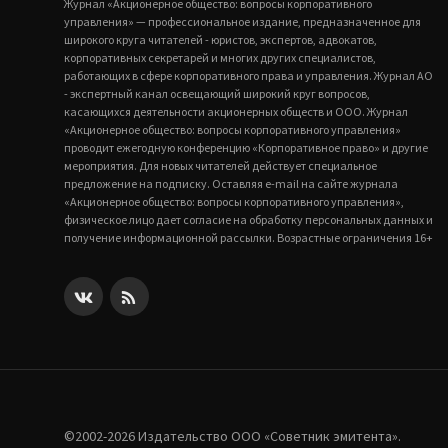
Журнал «Акционерное общество: вопросы корпоративного
управления» — профессиональное издание, предназначенное для
широкого круга читателей - юристов, экспертов, адвокатов,
корпоративных секретарей и многих других специалистов,
работающих в сфере корпоративного права и управления. Журнал АО
- экспертный канал освещающий широкий круг вопросов,
касающихся деятельности акционерных обществ и ООО. Журнал
«Акционерное общество: вопросы корпоративного управления»
проводит ежегодную конференцию «Корпоративное право» и другие
мероприятия. Для новых читателей действует специальное
предложение на подписку. Оставляя e-mail на сайте журнала
«Акционерное общество: вопросы корпоративного управления»,
физическое лицо дает согласие на обработку персональных данных и
получение информационной рассылки. Возрастные ограничения 16+
©2002-2026 Издательство ООО «‎Советник эмитента».