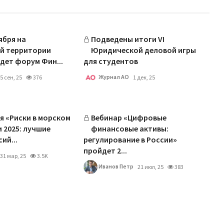
тября на
Подведены итоги VI
й территории
Юридической деловой игры
дет форум Фин...
для студентов
Журнал АО
5 сен, 25
376
1 дек, 25
 «Риски в морском
Вебинар «Цифровые
 2025: лучшие
финансовые активы:
ий...
регулирование в России»
пройдет 2...
31 мар, 25
3.5K
Иванов Петр
21 июл, 25
383