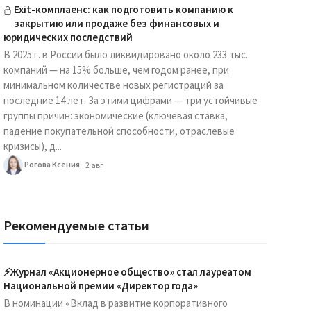
Exit-комплаенс: как подготовить компанию к
закрытию или продаже без финансовых и
юридических последствий
В 2025 г. в России было ликвидировано около 233 тыс.
компаний — на 15% больше, чем годом ранее, при
минимальном количестве новых регистраций за
последние 14 лет. За этими цифрами — три устойчивые
группы причин: экономические (ключевая ставка,
падение покупательной способности, отраслевые
кризисы), д...
Рогова Ксения
2 авг
Рекомендуемые статьи
⚡️Журнал «Акционерное общество» стал лауреатом
Национальной премии «Директор года»
В номинации «Вклад в развитие корпоративного