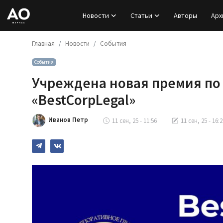
Новости
Статьи
Авторы
Арх
Главная
Новости
События
Вход
События
Регистрация
Учреждена новая премия по
Новости
«BestCorpLegal»
Статьи
Иванов Петр
11 сен, 25 - 11:56
11 сен, 25 - 16:2
Авторы
Архив
База знаний
Подписка