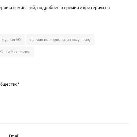
ров и номинаций, подробнее о премии и критериях на
журнал АО
премия по корпоративному праву
Юлия Михальчук
общество"
Email