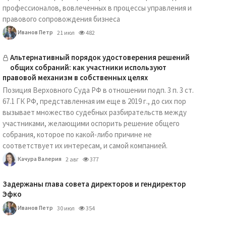
профессионалов, вовлеченных в процессы управления и
правового сопровождения бизнеса
Иванов Петр
21 июл
482
Альтернативный порядок удостоверения решений
общих собраний: как участники используют
правовой механизм в собственных целях
Позиция Верховного Суда РФ в отношении подп. 3 п. 3 ст.
67.1 ГК РФ, представленная им еще в 2019 г., до сих пор
вызывает множество судебных разбирательств между
участниками, желающими оспорить решение общего
собрания, которое по какой-либо причине не
соответствует их интересам, и самой компанией.
Качура Валерия
2 авг
377
Задержаны глава совета директоров и гендиректор
Эфко
Иванов Петр
30 июл
354