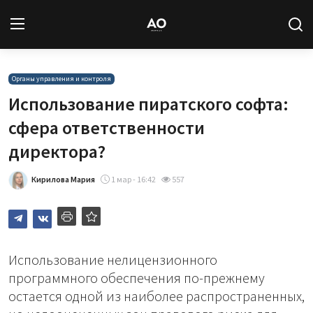
Вход
Регистрация
Органы управления и контроля
Использование пиратского софта:
Новости
сфера ответственности
директора?
Статьи
Кирилова Мария
1 мар - 16:42
557
Авторы
Архив
База знаний
Использование нелицензионного
программного обеспечения по-прежнему
Подписка
остается одной из наиболее распространенных,