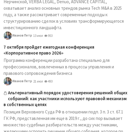
Нерчинской, VERBA LEGAL, Denuo, ADVANCE CAPITAL,
охватывает анализ основных трендов рынка Tech M&A в 2025
году, а также рассматривает современные подходы к
структурированию сделок в условиях трансформирующегося
инвестиционного ландшафта.
Иванов Петр
13 июл
953
7 октября пройдет ежегодная конференция
«Корпоративное право 2026»
Программа конференции разработана специально для
профессионалов, вовлеченных в процессы управления и
правового сопровождения бизнеса
Иванов Петр
21 июл
493
Альтернативный порядок удостоверения решений общих
собраний: как участники используют правовой механизм
в собственных целях
Позиция Верховного Суда РФ в отношении подп. 3 п. 3 ст. 67.1
ГК РФ, представленная им еще в 2019 г., до сих пор вызывает
множество судебных разбирательств между участниками,
желающими оспорить решение общего собрания, которое по