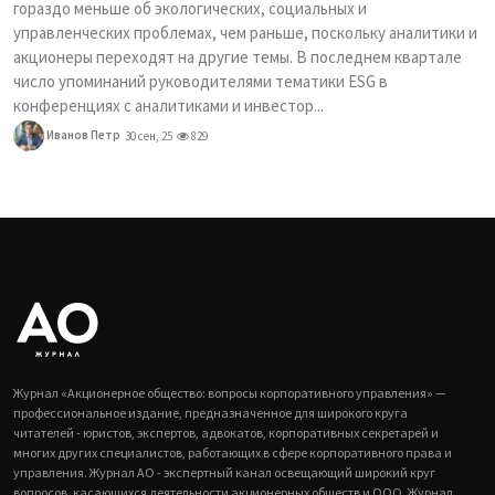
гораздо меньше об экологических, социальных и
управленческих проблемах, чем раньше, поскольку аналитики и
акционеры переходят на другие темы. В последнем квартале
число упоминаний руководителями тематики ESG в
конференциях с аналитиками и инвестор...
Иванов Петр
30 сен, 25
829
Журнал «Акционерное общество: вопросы корпоративного управления» —
профессиональное издание, предназначенное для широкого круга
читателей - юристов, экспертов, адвокатов, корпоративных секретарей и
многих других специалистов, работающих в сфере корпоративного права и
управления. Журнал АО - экспертный канал освещающий широкий круг
вопросов, касающихся деятельности акционерных обществ и ООО. Журнал