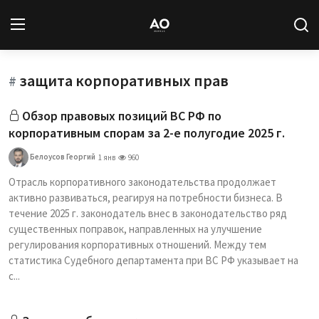
защита корпоративных прав
Вход
Регистрация
#
Обзор правовых позиций ВС РФ по
Новости
корпоративным спорам за 2-е полугодие 2025 г.
Статьи
Белоусов Георгий
1 янв
960
Отрасль корпоративного законодательства продолжает
Авторы
активно развиваться, реагируя на потребности бизнеса. В
течение 2025 г. законодатель внес в законодательство ряд
Архив
существенных поправок, направленных на улучшение
регулирования корпоративных отношений. Между тем
База знаний
статистика Судебного департамента при ВС РФ указывает на
с...
Подписка