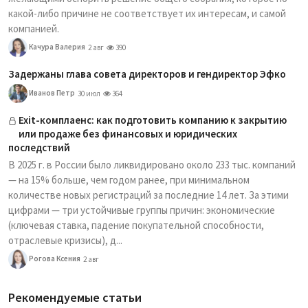
какой-либо причине не соответствует их интересам, и самой
компанией.
Качура Валерия
2 авг
390
Задержаны глава совета директоров и гендиректор Эфко
Иванов Петр
30 июл
364
Exit-комплаенс: как подготовить компанию к закрытию
или продаже без финансовых и юридических
последствий
В 2025 г. в России было ликвидировано около 233 тыс. компаний
— на 15% больше, чем годом ранее, при минимальном
количестве новых регистраций за последние 14 лет. За этими
цифрами — три устойчивые группы причин: экономические
(ключевая ставка, падение покупательной способности,
отраслевые кризисы), д...
Рогова Ксения
2 авг
Рекомендуемые статьи