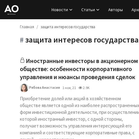
Новости
Статьи
Авторы
Арх
Главная
защита интересов государства
Вход
защита интересов государства
#
Регистрация
Новости
Иностранные инвесторы в акционерном
обществе: особенности корпоративного
Статьи
управления и нюансы проведения сделок
Рябова Анастасия
1 ноя, 21
2.9K
Авторы
Приобретение долей или акций в хозяйственном
Архив
обществе является одной из наиболее распространенны
форм инвестиционной деятельности, при осуществлени
которой иностранный инвестор, с одной стороны,
База знаний
получает возможность управления интересующей его
компанией и соответствующие корпоративные права, с
Подписка