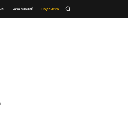
ив
База знаний
Подписка
х
и