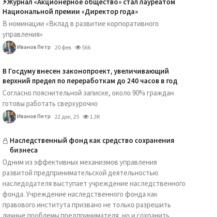
⚡️Журнал «Акционерное общество» стал лауреатом
Национальной премии «Директор года»
В номинации «Вклад в развитие корпоративного
управления»
Иванов Петр
20 фев
566
В Госдуму внесен законопроект, увеличивающий
верхний предел по переработкам до 240 часов в год
Согласно пояснительной записке, около 90% граждан
готовы работать сверхурочно
Иванов Петр
22 дек, 25
1.3K
Наследственный фонд как средство сохранения
бизнеса
Одним из эффективных механизмов управления
развитой предпринимательской деятельностью
наследодателя выступает учреждение наследственного
фонда. Учреждение наследственного фонда как
правового института призвано не только разрешить
личные проблемы предпринимателя, но и сохранить