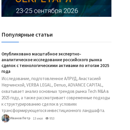
Реклама Ассоциации "НОКС", ИНН 7709980401, ERID:2SDnjdY5NTb
Популярные статьи
Опубликовано масштабное экспертно-
аналитическое исследование российского рынка
сделок с технологическими активами по итогам 2025
года
Исследование, подготовленное АЛРУД, Анастасией
Нерчинской, VERBA LEGAL, Denuo, ADVANCE CAPITAL,
охватывает анализ основных трендов рынка Tech M&A в
2025 году, а также рассматривает современные подходы
к структурированию сделок в условиях
трансформирующегося инвестиционного ландшафта.
Иванов Петр
13 июл
953