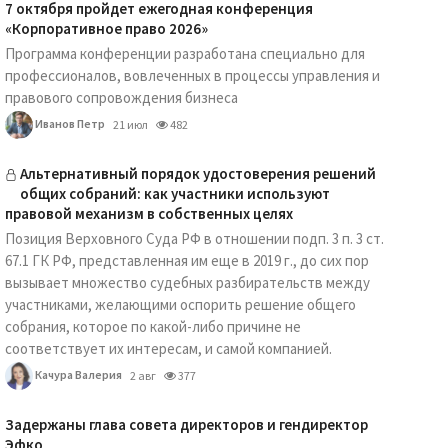
7 октября пройдет ежегодная конференция
«Корпоративное право 2026»
Программа конференции разработана специально для
профессионалов, вовлеченных в процессы управления и
правового сопровождения бизнеса
Иванов Петр
21 июл
482
Альтернативный порядок удостоверения решений
общих собраний: как участники используют
правовой механизм в собственных целях
Позиция Верховного Суда РФ в отношении подп. 3 п. 3 ст.
67.1 ГК РФ, представленная им еще в 2019 г., до сих пор
вызывает множество судебных разбирательств между
участниками, желающими оспорить решение общего
собрания, которое по какой-либо причине не
соответствует их интересам, и самой компанией.
Качура Валерия
2 авг
377
Задержаны глава совета директоров и гендиректор
Эфко