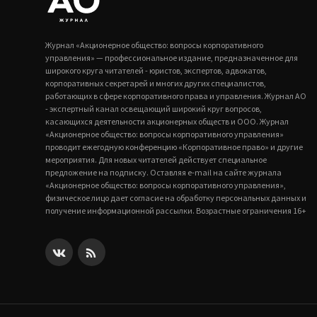
Журнал «Акционерное общество: вопросы корпоративного
управления» — профессиональное издание, предназначенное для
широкого круга читателей - юристов, экспертов, адвокатов,
корпоративных секретарей и многих других специалистов,
работающих в сфере корпоративного права и управления. Журнал АО
- экспертный канал освещающий широкий круг вопросов,
касающихся деятельности акционерных обществ и ООО. Журнал
«Акционерное общество: вопросы корпоративного управления»
проводит ежегодную конференцию «Корпоративное право» и другие
мероприятия. Для новых читателей действует специальное
предложение на подписку. Оставляя e-mail на сайте журнала
«Акционерное общество: вопросы корпоративного управления»,
физическое лицо дает согласие на обработку персональных данных и
получение информационной рассылки. Возрастные ограничения 16+