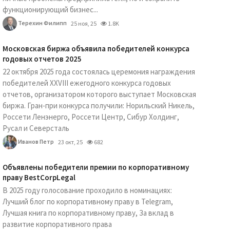
функционирующий бизнес...
Терехин Филипп
25 ноя, 25
1.8K
Московская биржа объявила победителей конкурса
годовых отчетов 2025
22 октября 2025 года состоялась церемония награждения
победителей XXVIII ежегодного конкурса годовых
отчетов, организатором которого выступает Московская
биржа. Гран-при конкурса получили: Норильский Никель,
Россети Ленэнерго, Россети Центр, Сибур Холдинг,
Русал и Северсталь
Иванов Петр
23 окт, 25
682
Объявлены победители премии по корпоративному
праву BestCorpLegal
В 2025 году голосование проходило в номинациях:
Лучший блог по корпоративному праву в Telegram,
Лучшая книга по корпоративному праву, За вклад в
развитие корпоративного права