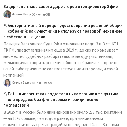
Задержаны глава совета директоров и гендиректор Эфко
Иванов Петр
30 июл
349
Альтернативный порядок удостоверения решений общих
собраний: как участники используют правовой механизм
в собственных целях
Позиция Верховного Суда РФ в отношении подп. 3 п. 3 ст. 67.1
ГК РФ, представленная им еще в 2019 г., до сих пор вызывает
множество судебных разбирательств между участниками,
желающими оспорить решение общего собрания, которое по
какой-либо причине не соответствует их интересам, и самой
компанией.
Качура Валерия
2 авг
329
Exit-комплаенс: как подготовить компанию к закрытию
или продаже без финансовых и юридических
последствий
В 2025 г. в России было ликвидировано около 233 тыс. компаний
— на 15% больше, чем годом ранее, при минимальном
количестве новых регистраций за последние 14 лет. За этими