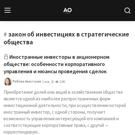
закон об инвестициях в стратегические
Вход
Регистрация
#
общества
Новости
Иностранные инвесторы в акционерном
обществе: особенности корпоративного
Статьи
управления и нюансы проведения сделок
Авторы
Рябова Анастасия
1 ноя, 21
2.9K
Приобретение долей или акций в хозяйственном обществе
Архив
является одной из наиболее распространенных форм
инвестиционной деятельности, при осуществлении которой
База знаний
иностранный инвестор, с одной стороны, получает
возможность управления интересующей его компанией и
Подписка
соответствующие корпоративные права, с другой —
корреспондирую...