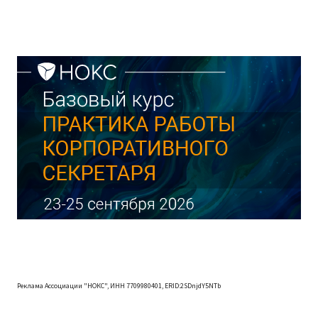
Реклама Ассоциации "НОКС", ИНН 7709980401, ERID:2SDnjdY5NTb