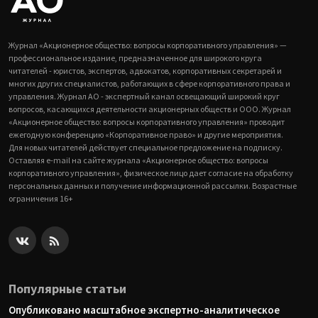
Журнал «Акционерное общество: вопросы корпоративного управления» —
профессиональное издание, предназначенное для широкого круга
читателей - юристов, экспертов, адвокатов, корпоративных секретарей и
многих других специалистов, работающих в сфере корпоративного права и
управления. Журнал АО - экспертный канал освещающий широкий круг
вопросов, касающихся деятельности акционерных обществ и ООО. Журнал
«Акционерное общество: вопросы корпоративного управления» проводит
ежегодную конференцию «Корпоративное право» и другие мероприятия.
Для новых читателей действует специальное предложение на подписку.
Оставляя e-mail на сайте журнала «Акционерное общество: вопросы
корпоративного управления», физическое лицо дает согласие на обработку
персональных данных и получение информационной рассылки. Возрастные
ограничения 16+
Популярные статьи
Опубликовано масштабное экспертно-аналитическое