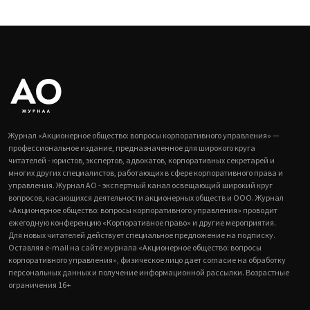
Журнал «Акционерное общество: вопросы корпоративного управления» —
профессиональное издание, предназначенное для широкого круга
читателей - юристов, экспертов, адвокатов, корпоративных секретарей и
многих других специалистов, работающих в сфере корпоративного права и
управления. Журнал АО - экспертный канал освещающий широкий круг
вопросов, касающихся деятельности акционерных обществ и ООО. Журнал
«Акционерное общество: вопросы корпоративного управления» проводит
ежегодную конференцию «Корпоративное право» и другие мероприятия.
Для новых читателей действует специальное предложение на подписку.
Оставляя e-mail на сайте журнала «Акционерное общество: вопросы
корпоративного управления», физическое лицо дает согласие на обработку
персональных данных и получение информационной рассылки. Возрастные
ограничения 16+