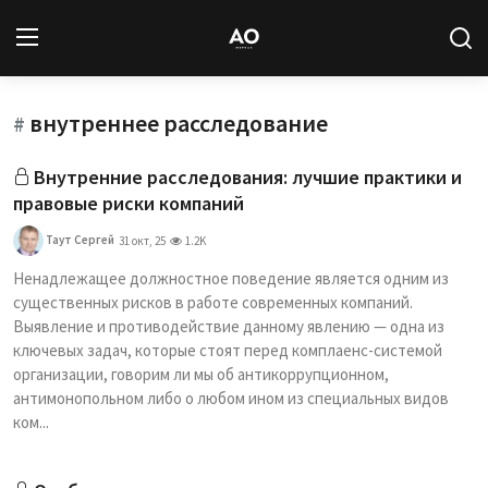
внутреннее расследование
Вход
Регистрация
#
Внутренние расследования: лучшие практики и
Новости
правовые риски компаний
Статьи
Таут Сергей
31 окт, 25
1.2K
Ненадлежащее должностное поведение является одним из
Авторы
существенных рисков в работе современных компаний.
Выявление и противодействие данному явлению — одна из
Архив
ключевых задач, которые стоят перед комплаенс-системой
организации, говорим ли мы об антикоррупционном,
База знаний
антимонопольном либо о любом ином из специальных видов
ком...
Подписка