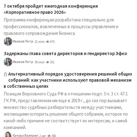
7 октября пройдет ежегодная конференция
«Корпоративное право 2026»
Программа конференции разработана специально для
профессионалов, вовлеченных в процессы управления и
правового сопровождения бизнеса
Иванов Петр
21 июл
474
Задержаны глава совета директоров и гендиректор Эфко
Иванов Петр
30 июл
351
Альтернативный порядок удостоверения решений общих
собраний: как участники используют правовой механизм
в собственных целях
Позиция Верховного Суда РФ в отношении подп. 3 п. 3 ст. 67.1
ГК РФ, представленная им еще в 2019 г., до сих пор вызывает
множество судебных разбирательств между участниками,
желающими оспорить решение общего собрания, которое по
какой-либо причине не соответствует их интересам, и самой
компанией.
Качура Валерия
2 авг
348