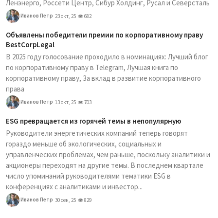
Ленэнерго, Россети Центр, Сибур Холдинг, Русал и Северсталь
Иванов Петр
23 окт, 25
682
Объявлены победители премии по корпоративному праву
BestCorpLegal
В 2025 году голосование проходило в номинациях: Лучший блог
по корпоративному праву в Telegram, Лучшая книга по
корпоративному праву, За вклад в развитие корпоративного
права
Иванов Петр
13 окт, 25
703
ESG превращается из горячей темы в непопулярную
Руководители энергетических компаний теперь говорят
гораздо меньше об экологических, социальных и
управленческих проблемах, чем раньше, поскольку аналитики и
акционеры переходят на другие темы. В последнем квартале
число упоминаний руководителями тематики ESG в
конференциях с аналитиками и инвестор...
Иванов Петр
30 сен, 25
829