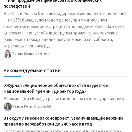
или продаже без финансовых и юридических
последствий
В 2025 г. в России было ликвидировано около 233 тыс. компаний
— на 15% больше, чем годом ранее, при минимальном
количестве новых регистраций за последние 14 лет. За этими
цифрами — три устойчивые группы причин: экономические
(ключевая ставка, падение покупательной способности,
отраслевые кризисы), д...
Рогова Ксения
2 авг
301
Рекомендуемые статьи
⚡️Журнал «Акционерное общество» стал лауреатом
Национальной премии «Директор года»
В номинации «Вклад в развитие корпоративного управления»
Иванов Петр
20 фев
568
В Госдуму внесен законопроект, увеличивающий верхний
предел по переработкам до 240 часов в год
Согласно пояснительной записке, около 90% граждан готовы