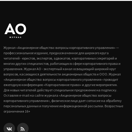
Журнал «Акционерное общество: вопросы корпоративного управления» —
профессиональное издание, предназначенное для широкого круга
читателей - юристов, экспертов, адвокатов, корпоративных секретарей и
многих других специалистов, работающих в сфере корпоративного права и
управления. Журнал АО - экспертный канал освещающий широкий круг
вопросов, касающихся деятельности акционерных обществ и ООО. Журнал
«Акционерное общество: вопросы корпоративного управления» проводит
ежегодную конференцию «Корпоративное право» и другие мероприятия.
Для новых читателей действует специальное предложение на подписку.
Оставляя e-mail на сайте журнала «Акционерное общество: вопросы
корпоративного управления», физическое лицо дает согласие на обработку
персональных данных и получение информационной рассылки. Возрастные
ограничения 16+