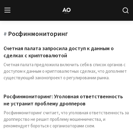
Росфинмониторинг
Вход
Регистрация
#
Счетная палата запросила доступ к данным о
Новости
сделках с криптовалютой
Счетная палата предложила включить себя в список органов с
Статьи
доступом к данным о криптовалютных сделках, что дополняет
существующий законопроект о регулировании рынка.
Авторы
Архив
Росфинмониторинг: Уголовная ответственность
не устранит проблему дропперов
База знаний
Росфинмониторинг считает, что уголовная ответственность за
дропперство не решит проблему мошенничества, и
Подписка
рекомендует бороться с организаторами схем.