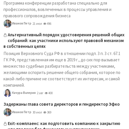
Программа конференции разработана специально для
профессионалов, вовлеченных в процессы управления и
правового сопровождения бизнеса
Иванов Петр
21 июл
496
Альтернативный порядок удостоверения решений общих
собраний: как участники используют правовой механизм
в собственных целях
Позиция Верховного Суда РФ в отношении подп. 3 п. 3 ст. 67.1
ГК РФ, представленная им еще в 2019 г., до сих пор вызывает
множество судебных разбирательств между участниками,
желающими оспорить решение общего собрания, которое по
какой-либо причине не соответствует их интересам, и самой
компанией.
Качура Валерия
2 авг
400
Задержаны глава совета директоров и гендиректор Эфко
Иванов Петр
30 июл
369
Exit-комплаенс: как подготовить компанию к закрытию