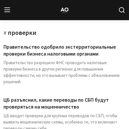
проверки
Вход
Регистрация
#
Правительство одобрило экстерриториальные
Новости
проверки бизнеса налоговыми органами
Правительство разрешило ФНС проводить налоговые
Статьи
проверки бизнеса в других регионах для повышения
эффективности, но это вызывает проблемы с обжалованием
Авторы
решений.
Архив
ЦБ разъяснил, какие переводы по СБП будут
База знаний
проверяться на мошенничество
ЦБ вводит проверки для крупных переводов по СБП, чтобы
Подписка
выявить мошеннические схемы, особенно те, что включают
переводы самому себе.