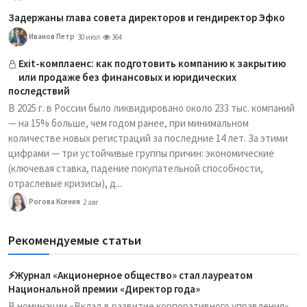
Задержаны глава совета директоров и гендиректор Эфко
Иванов Петр
30 июл
364
Exit-комплаенс: как подготовить компанию к закрытию
или продаже без финансовых и юридических
последствий
В 2025 г. в России было ликвидировано около 233 тыс. компаний
— на 15% больше, чем годом ранее, при минимальном
количестве новых регистраций за последние 14 лет. За этими
цифрами — три устойчивые группы причин: экономические
(ключевая ставка, падение покупательной способности,
отраслевые кризисы), д...
Рогова Ксения
2 авг
Рекомендуемые статьи
⚡️Журнал «Акционерное общество» стал лауреатом
Национальной премии «Директор года»
В номинации «Вклад в развитие корпоративного управления»