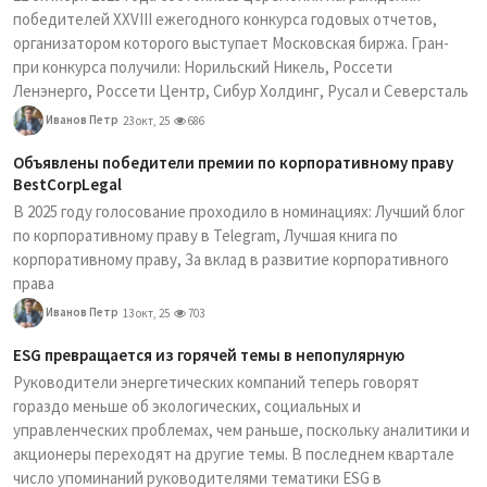
победителей XXVIII ежегодного конкурса годовых отчетов,
организатором которого выступает Московская биржа. Гран-
при конкурса получили: Норильский Никель, Россети
Ленэнерго, Россети Центр, Сибур Холдинг, Русал и Северсталь
Иванов Петр
23 окт, 25
686
Объявлены победители премии по корпоративному праву
BestCorpLegal
В 2025 году голосование проходило в номинациях: Лучший блог
по корпоративному праву в Telegram, Лучшая книга по
корпоративному праву, За вклад в развитие корпоративного
права
Иванов Петр
13 окт, 25
703
ESG превращается из горячей темы в непопулярную
Руководители энергетических компаний теперь говорят
гораздо меньше об экологических, социальных и
управленческих проблемах, чем раньше, поскольку аналитики и
акционеры переходят на другие темы. В последнем квартале
число упоминаний руководителями тематики ESG в