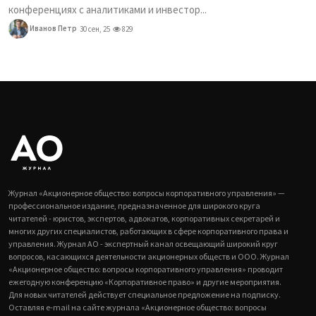
конференциях с аналитиками и инвестор...
Иванов Петр
30 сен, 25
829
Журнал «Акционерное общество: вопросы корпоративного управления» —
профессиональное издание, предназначенное для широкого круга
читателей - юристов, экспертов, адвокатов, корпоративных секретарей и
многих других специалистов, работающих в сфере корпоративного права и
управления. Журнал АО - экспертный канал освещающий широкий круг
вопросов, касающихся деятельности акционерных обществ и ООО. Журнал
«Акционерное общество: вопросы корпоративного управления» проводит
ежегодную конференцию «Корпоративное право» и другие мероприятия.
Для новых читателей действует специальное предложение на подписку.
Оставляя e-mail на сайте журнала «Акционерное общество: вопросы