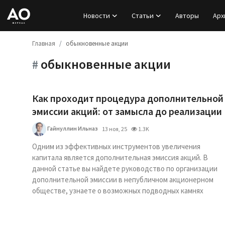
Новости
Статьи
Авторы
Арх
Главная
обыкновенные акции
Вход
обыкновенные акции
#
Регистрация
Новости
Как проходит процедура дополнительной
эмиссии акций: от замысла до реализации
Статьи
Гайнуллин Ильназ
13 ноя, 25
1.3K
Авторы
Одним из эффективных инструментов увеличения
капитала является дополнительная эмиссия акций. В
данной статье вы найдете руководство по организации
Архив
дополнительной эмиссии в непубличном акционерном
обществе, узнаете о возможных подводных камнях
База знаний
Подписка