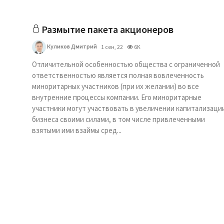
Размытие пакета акционеров
Куликов Дмитрий
1 сен, 22
6K
Отличительной особенностью общества с ограниченной
ответственностью является полная вовлеченность
миноритарных участников (при их желании) во все
внутренние процессы компании. Его миноритарные
участники могут участвовать в увеличении капитализаци
бизнеса своими силами, в том числе привлеченными
взятыми ими взаймы сред...