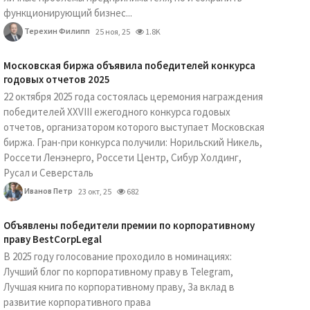
функционирующий бизнес...
Терехин Филипп
25 ноя, 25
1.8K
Московская биржа объявила победителей конкурса
годовых отчетов 2025
22 октября 2025 года состоялась церемония награждения
победителей XXVIII ежегодного конкурса годовых
отчетов, организатором которого выступает Московская
биржа. Гран-при конкурса получили: Норильский Никель,
Россети Ленэнерго, Россети Центр, Сибур Холдинг,
Русал и Северсталь
Иванов Петр
23 окт, 25
682
Объявлены победители премии по корпоративному
праву BestCorpLegal
В 2025 году голосование проходило в номинациях:
Лучший блог по корпоративному праву в Telegram,
Лучшая книга по корпоративному праву, За вклад в
развитие корпоративного права