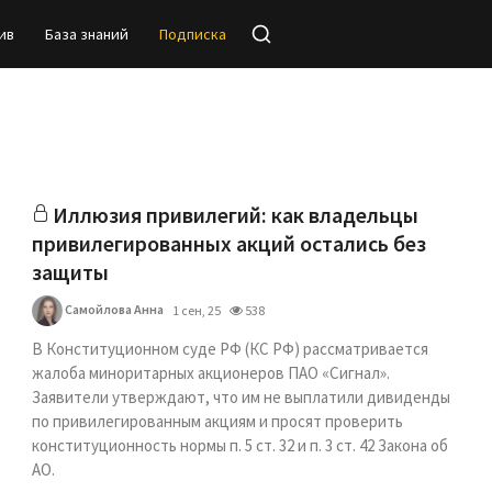
ив
База знаний
Подписка
Иллюзия привилегий: как владельцы
привилегированных акций остались без
защиты
Самойлова Анна
1 сен, 25
538
В Конституционном суде РФ (КС РФ) рассматривается
жалоба миноритарных акционеров ПАО «Сигнал».
Заявители утверждают, что им не выплатили дивиденды
по привилегированным акциям и просят проверить
конституционность нормы п. 5 ст. 32 и п. 3 ст. 42 Закона об
АО.