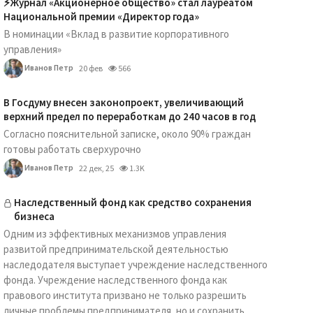
⚡️Журнал «Акционерное общество» стал лауреатом
Национальной премии «Директор года»
В номинации «Вклад в развитие корпоративного
управления»
Иванов Петр
20 фев
566
В Госдуму внесен законопроект, увеличивающий
верхний предел по переработкам до 240 часов в год
Согласно пояснительной записке, около 90% граждан
готовы работать сверхурочно
Иванов Петр
22 дек, 25
1.3K
Наследственный фонд как средство сохранения
бизнеса
Одним из эффективных механизмов управления
развитой предпринимательской деятельностью
наследодателя выступает учреждение наследственного
фонда. Учреждение наследственного фонда как
правового института призвано не только разрешить
личные проблемы предпринимателя, но и сохранить