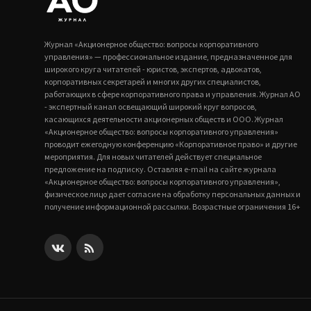
Журнал «Акционерное общество: вопросы корпоративного
управления» — профессиональное издание, предназначенное для
широкого круга читателей - юристов, экспертов, адвокатов,
корпоративных секретарей и многих других специалистов,
работающих в сфере корпоративного права и управления. Журнал АО
- экспертный канал освещающий широкий круг вопросов,
касающихся деятельности акционерных обществ и ООО. Журнал
«Акционерное общество: вопросы корпоративного управления»
проводит ежегодную конференцию «Корпоративное право» и другие
мероприятия. Для новых читателей действует специальное
предложение на подписку. Оставляя e-mail на сайте журнала
«Акционерное общество: вопросы корпоративного управления»,
физическое лицо дает согласие на обработку персональных данных и
получение информационной рассылки. Возрастные ограничения 16+