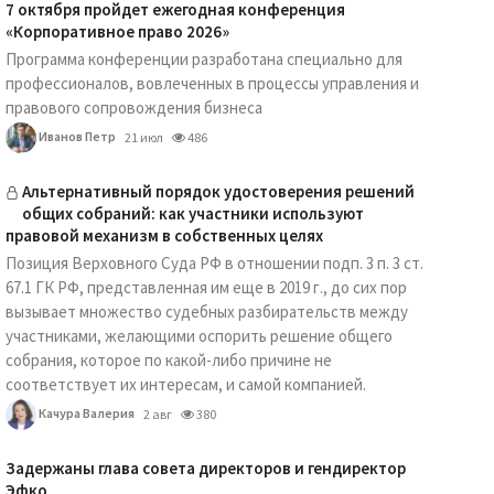
7 октября пройдет ежегодная конференция
«Корпоративное право 2026»
Программа конференции разработана специально для
профессионалов, вовлеченных в процессы управления и
правового сопровождения бизнеса
Иванов Петр
21 июл
486
Альтернативный порядок удостоверения решений
общих собраний: как участники используют
правовой механизм в собственных целях
Позиция Верховного Суда РФ в отношении подп. 3 п. 3 ст.
67.1 ГК РФ, представленная им еще в 2019 г., до сих пор
вызывает множество судебных разбирательств между
участниками, желающими оспорить решение общего
собрания, которое по какой-либо причине не
соответствует их интересам, и самой компанией.
Качура Валерия
2 авг
380
Задержаны глава совета директоров и гендиректор
Эфко