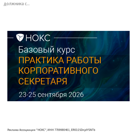
должника с...
Реклама Ассоциации "НОКС", ИНН 7709980401, ERID:2SDnjdY5NTb