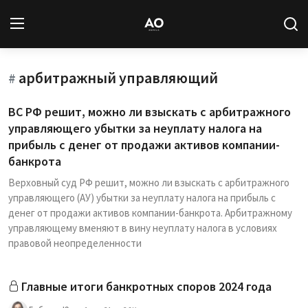
арбитражный управляющий
Вход
Регистрация
#
ВС РФ решит, можно ли взыскать с арбитражного
Новости
управляющего убытки за неуплату налога на
прибыль с денег от продажи активов компании-
Статьи
банкрота
Верховный суд РФ решит, можно ли взыскать с арбитражного
Авторы
управляющего (АУ) убытки за неуплату налога на прибыль с
денег от продажи активов компании-банкрота. Арбитражному
Архив
управляющему вменяют в вину неуплату налога в условиях
правовой неопределенности
База знаний
Подписка
Главные итоги банкротных споров 2024 года