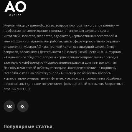
Журнал «Акционерное общество: вопросы корпоративного управления» —
профессиональное издание, предназначенное для широкого круга
читателей - юристов, экспертов, адвокатов, корпоративных секретарей и
многих других специалистов, работающих в сфере корпоративного права и
управления. Журнал АО - экспертный канал освещающий широкий круг
вопросов, касающихся деятельности акционерных обществ и ООО. Журнал
«Акционерное общество: вопросы корпоративного управления» проводит
ежегодную конференцию «Корпоративное право» и другие мероприятия.
Для новых читателей действует специальное предложение на подписку.
Оставляя e-mail на сайте журнала «Акционерное общество: вопросы
корпоративного управления», физическое лицо дает согласие на обработку
персональных данных и получение информационной рассылки. Возрастные
ограничения 16+
Популярные статьи