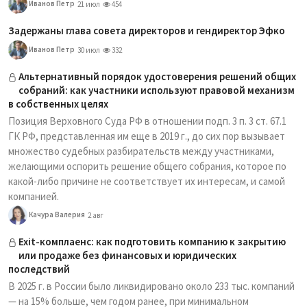
Иванов Петр
21 июл
454
Задержаны глава совета директоров и гендиректор Эфко
Иванов Петр
30 июл
332
Альтернативный порядок удостоверения решений общих
собраний: как участники используют правовой механизм
в собственных целях
Позиция Верховного Суда РФ в отношении подп. 3 п. 3 ст. 67.1
ГК РФ, представленная им еще в 2019 г., до сих пор вызывает
множество судебных разбирательств между участниками,
желающими оспорить решение общего собрания, которое по
какой-либо причине не соответствует их интересам, и самой
компанией.
Качура Валерия
2 авг
Exit-комплаенс: как подготовить компанию к закрытию
или продаже без финансовых и юридических
последствий
В 2025 г. в России было ликвидировано около 233 тыс. компаний
— на 15% больше, чем годом ранее, при минимальном