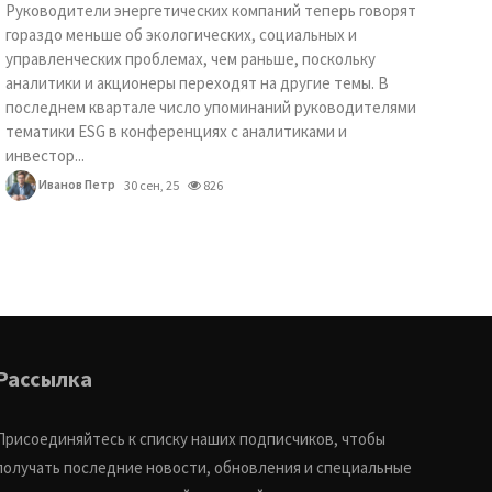
Руководители энергетических компаний теперь говорят
гораздо меньше об экологических, социальных и
управленческих проблемах, чем раньше, поскольку
аналитики и акционеры переходят на другие темы. В
последнем квартале число упоминаний руководителями
тематики ESG в конференциях с аналитиками и
инвестор...
Иванов Петр
30 сен, 25
826
Рассылка
Присоединяйтесь к списку наших подписчиков, чтобы
получать последние новости, обновления и специальные