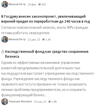
Иванов Петр
20 фев
561
В Госдуму внесен законопроект, увеличивающий
верхний предел по переработкам до 240 часов в год
Согласно пояснительной записке, около 90% граждан
готовы работать сверхурочно
Иванов Петр
22 дек, 25
1.3K
Наследственный фонд как средство сохранения
бизнеса
Одним из эффективных механизмов управления
развитой предпринимательской деятельностью
наследодателя выступает учреждение наследственного
фонда. Учреждение наследственного фонда как
правового института призвано не только разрешить
личные проблемы предпринимателя, но и сохранить
функционирующий бизнес...
Терехин Филипп
25 ноя, 25
1.8K