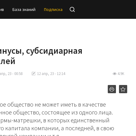
ив
База знаний
Подписка
нусы, субсидиарная
елей
апр, 23 - 00:58
12 апр, 23 - 12:14
4.9K
енное общество не может иметь в качестве
нное общество, состоящее из одного лица.
ирмы-матрешки, в которых единственный
го капитала компании, а последней, в свою
другой компании и т.д.