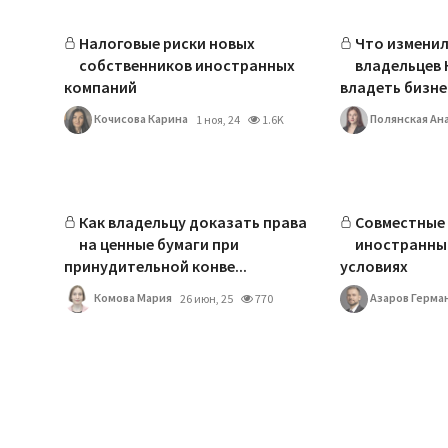
Налоговые риски новых
Что изменил
собственников иностранных
владельцев 
компаний
владеть бизне
Кочисова Карина
Полянская Ан
1 ноя, 24
1.6K
Как владельцу доказать права
Совместные 
на ценные бумаги при
иностранным
принудительной конве...
условиях
Комова Мария
Азаров Герма
26 июн, 25
770