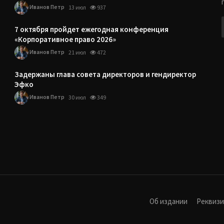
Иванов Петр
13 июл
937
7 октября пройдет ежегодная конференция
«Корпоративное право 2026»
Иванов Петр
21 июл
472
Задержаны глава совета директоров и гендиректор
Эфко
Иванов Петр
30 июл
349
Об издании
Реквиз