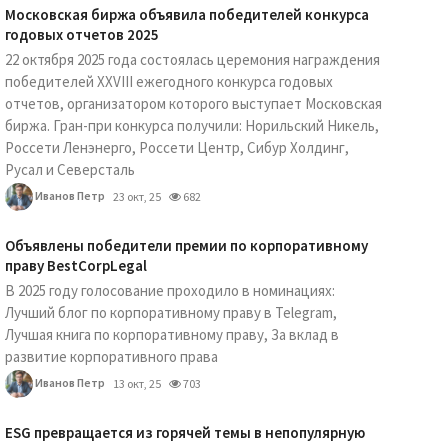
Московская биржа объявила победителей конкурса
годовых отчетов 2025
22 октября 2025 года состоялась церемония награждения
победителей XXVIII ежегодного конкурса годовых
отчетов, организатором которого выступает Московская
биржа. Гран-при конкурса получили: Норильский Никель,
Россети Ленэнерго, Россети Центр, Сибур Холдинг,
Русал и Северсталь
Иванов Петр
23 окт, 25
682
Объявлены победители премии по корпоративному
праву BestCorpLegal
В 2025 году голосование проходило в номинациях:
Лучший блог по корпоративному праву в Telegram,
Лучшая книга по корпоративному праву, За вклад в
развитие корпоративного права
Иванов Петр
13 окт, 25
703
ESG превращается из горячей темы в непопулярную