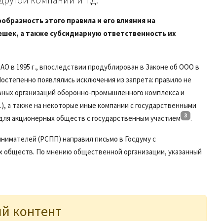
образность этого правила и его влияния на
шек, а также субсидиарную ответственность их
АО в 1995 г., впоследствии продублирован в Законе об ООО в
Постепенно появлялись исключения из запрета: правило не
овных организаций оборонно-промышленного комплекса и
.), а также на некоторые иные компании с государственными
3
т для акционерных обществ с государственным участием
.
инимателей (РСПП) направил письмо в Госдуму с
х обществ. По мнению общественной организации, указанный
й контент