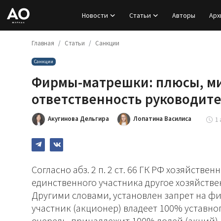
Новости
Статьи
Авторы
Арх
Главная
Статьи
Санкции
Вход
Санкции
Регистрация
Фирмы-матрешки: плюсы, ми
Новости
ответственность руководит
Статьи
Акугинова Дельгира
Лопатина Василиса
1 
Авторы
Архив
Согласно абз. 2 п. 2 ст. 66 ГК РФ хозяйств
единственного участника другое хозяйстве
База знаний
Другими словами, установлен запрет на ф
участник (акционер) владеет 100% уставно
Подписка
очередь, принадлежит 100% долей (акций) 