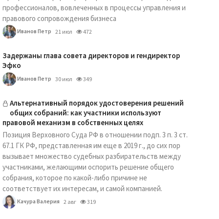
профессионалов, вовлеченных в процессы управления и
правового сопровождения бизнеса
Иванов Петр
21 июл
472
Задержаны глава совета директоров и гендиректор
Эфко
Иванов Петр
30 июл
349
Альтернативный порядок удостоверения решений
общих собраний: как участники используют
правовой механизм в собственных целях
Позиция Верховного Суда РФ в отношении подп. 3 п. 3 ст.
67.1 ГК РФ, представленная им еще в 2019 г., до сих пор
вызывает множество судебных разбирательств между
участниками, желающими оспорить решение общего
собрания, которое по какой-либо причине не
соответствует их интересам, и самой компанией.
Качура Валерия
2 авг
319