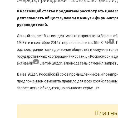
В настоящей статье предлагаем рассмотреть целесо
деятельность обществ, плюсы и минусы фирм-матре
руководителей.
Данный запрет был введен вместе с принятием Закона об 
1
1998 г. и в сентябре 2014 г. перекочевал в ст. 66 ГК РФ
. 
распространяется на дочерние общества и «внучки» гол
государственных корпораций («Ростех», «Роскосмос» и др
2
активами
. Летом 2022 г. законодатель отменил запре
В мае 2022 г. Российский союз промышленников и предпр
предложением отменить правило для всех хозяйственны
запрет легко обходится, но приносит серье... ✂
Платны