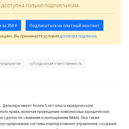
 доступна только подписчикам.
за 350 ₽
Подписаться на платный контент
кации», Вы принимаете условия
договора подписки
.
предприятие
субсидиарная ответственность
 Дельгира имеет более 5 лет опыта юридического
вного права, включая проведение комплексных юридических
ие сделок по слияниям и поглощениям (M&A). Она также
труктурирования системы корпоративного управления, создания