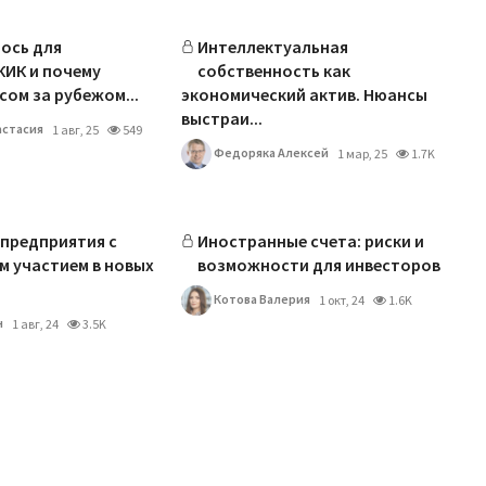
ось для
Интеллектуальная
КИК и почему
собственность как
сом за рубежом...
экономический актив. Нюансы
выстраи...
астасия
1 авг, 25
549
Федоряка Алексей
1 мар, 25
1.7K
предприятия с
Иностранные счета: риски и
 участием в новых
возможности для инвесторов
Котова Валерия
1 окт, 24
1.6K
н
1 авг, 24
3.5K