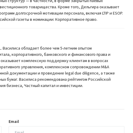
ых структур — в частности, в форме закрытых паевых
вестиционного товарищества. Кроме того, Дельгира оказывает
ограмм долгосрочной мотивации персонала, включая LTIP и ESOP.
сийской газеты в номинации: Корпоративное право.
 Василиса обладает более чем 5-летним опытом
тала, корпоративного, банковского и финансового права и
а оказывает комплексную поддержку клиентам в вопросах
оративного управления, комплексном сопровождении M&A
ной документации и проведение legal due diligence, а также
ных бумаг. Василиса рекомендована рейтингом Российской
ния бизнеса, Частный капитал и инвестиции.
Email