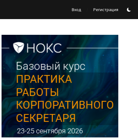
/
Вход
Регистрация
Реклама Ассоциации "НОКС", ИНН 7709980401, ERID:2SDnjdY5NTb