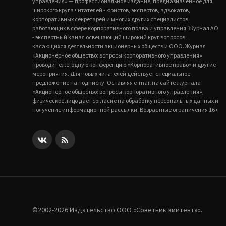
управления» — профессиональное издание, предназначенное для
широкого круга читателей - юристов, экспертов, адвокатов,
корпоративных секретарей и многих других специалистов,
работающих в сфере корпоративного права и управления. Журнал АО
- экспертный канал освещающий широкий круг вопросов,
касающихся деятельности акционерных обществ и ООО. Журнал
«Акционерное общество: вопросы корпоративного управления»
проводит ежегодную конференцию «Корпоративное право» и другие
мероприятия. Для новых читателей действует специальное
предложение на подписку. Оставляя e-mail на сайте журнала
«Акционерное общество: вопросы корпоративного управления»,
физическое лицо дает согласие на обработку персональных данных и
получение информационной рассылки. Возрастные ограничения 16+
©2002-2026 Издательство ООО «‎Советник эмитента».