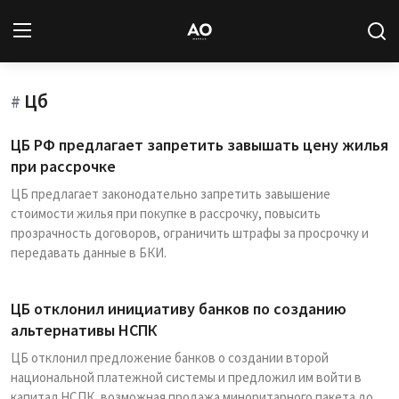
Цб
Вход
Регистрация
#
ЦБ РФ предлагает запретить завышать цену жилья
Новости
при рассрочке
ЦБ предлагает законодательно запретить завышение
Статьи
стоимости жилья при покупке в рассрочку, повысить
прозрачность договоров, ограничить штрафы за просрочку и
Авторы
передавать данные в БКИ.
Архив
ЦБ отклонил инициативу банков по созданию
База знаний
альтернативы НСПК
ЦБ отклонил предложение банков о создании второй
Подписка
национальной платежной системы и предложил им войти в
капитал НСПК, возможная продажа миноритарного пакета до