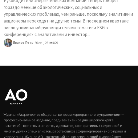
Руководители энергетических компаний теперь говорят
гораздо меньше об экологических, социальных и
управленческих проблемах, чем раньше, поскольку аналитики и
акционеры переходят на другие темы. В последнем квартале
число упоминаний руководителями тематики ESG в
конференциях с аналитиками и инвестор...
Иванов Петр
30 сен, 25
829
Журнал «Акционерное общество: вопросы корпоративного управления» —
профессиональное издание, предназначенное для широкого круга
читателей - юристов, экспертов, адвокатов, корпоративных секретарей и
многих других специалистов, работающих в сфере корпоративного права и
управления. Журнал АО - экспертный канал освещающий широкий круг