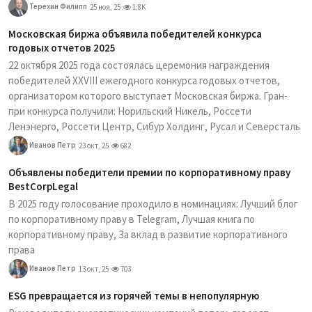
Терехин Филипп
25 ноя, 25
1.8K
Московская биржа объявила победителей конкурса
годовых отчетов 2025
22 октября 2025 года состоялась церемония награждения
победителей XXVIII ежегодного конкурса годовых отчетов,
организатором которого выступает Московская биржа. Гран-
при конкурса получили: Норильский Никель, Россети
Ленэнерго, Россети Центр, Сибур Холдинг, Русал и Северсталь
Иванов Петр
23 окт, 25
682
Объявлены победители премии по корпоративному праву
BestCorpLegal
В 2025 году голосование проходило в номинациях: Лучший блог
по корпоративному праву в Telegram, Лучшая книга по
корпоративному праву, За вклад в развитие корпоративного
права
Иванов Петр
13 окт, 25
703
ESG превращается из горячей темы в непопулярную