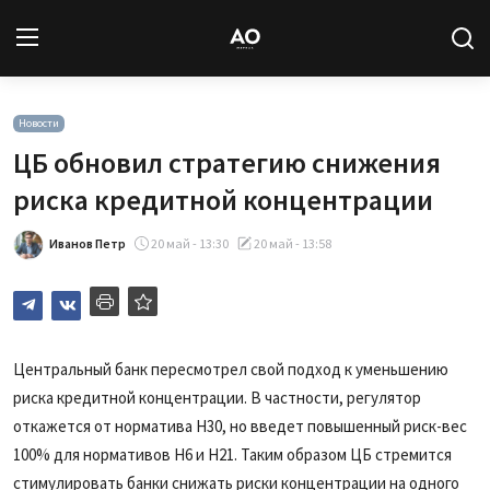
Вход
Регистрация
Новости
ЦБ обновил стратегию снижения
Новости
риска кредитной концентрации
Статьи
Иванов Петр
20 май - 13:30
20 май - 13:58
Авторы
Архив
Центральный банк пересмотрел свой подход к уменьшению
риска кредитной концентрации. В частности, регулятор
База знаний
откажется от норматива Н30, но введет повышенный риск-вес
Подписка
100% для нормативов Н6 и Н21. Таким образом ЦБ стремится
стимулировать банки снижать риски концентрации на одного