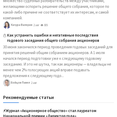
множество судебных разбирательств между участниками,
желающими оспорить решение общего собрания, которое по
какой-либо причине не соответствует их интересам, и самой
компанией.
Качура Валерия
2 авг
305
Как устранить ошибки и негативные последствия
годового заседания общего собрания акционеров
30 июня закончился период проведения годовых заседаний для
принятия решений общим собранием акционеров. А 1 июля
начался период подготовки уже к следующему годовому
заседанию. И это не шутка, так как акционеры — владельцы не
менее чем 2% голосующих акций вправе подавать
предложения к следующему годо...
Бойцов Павел
2 авг
Рекомендуемые статьи
⚡️Журнал «Акционерное общество» стал лауреатом
Национальной премии «Директор года»