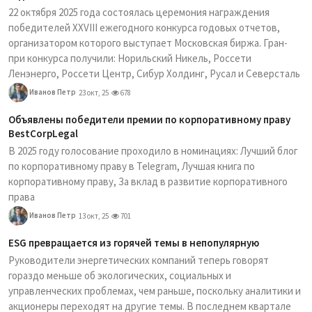
22 октября 2025 года состоялась церемония награждения
победителей XXVIII ежегодного конкурса годовых отчетов,
организатором которого выступает Московская биржа. Гран-
при конкурса получили: Норильский Никель, Россети
Ленэнерго, Россети Центр, Сибур Холдинг, Русал и Северсталь
Иванов Петр
23 окт, 25
678
Объявлены победители премии по корпоративному праву
BestCorpLegal
В 2025 году голосование проходило в номинациях: Лучший блог
по корпоративному праву в Telegram, Лучшая книга по
корпоративному праву, За вклад в развитие корпоративного
права
Иванов Петр
13 окт, 25
701
ESG превращается из горячей темы в непопулярную
Руководители энергетических компаний теперь говорят
гораздо меньше об экологических, социальных и
управленческих проблемах, чем раньше, поскольку аналитики и
акционеры переходят на другие темы. В последнем квартале