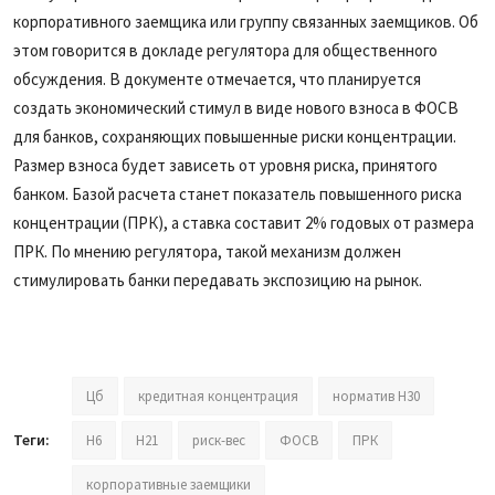
корпоративного заемщика или группу связанных заемщиков. Об
этом говорится в докладе регулятора для общественного
обсуждения. В документе отмечается, что планируется
создать экономический стимул в виде нового взноса в ФОСВ
для банков, сохраняющих повышенные риски концентрации.
Размер взноса будет зависеть от уровня риска, принятого
банком. Базой расчета станет показатель повышенного риска
концентрации (ПРК), а ставка составит 2% годовых от размера
ПРК. По мнению регулятора, такой механизм должен
стимулировать банки передавать экспозицию на рынок.
Цб
кредитная концентрация
норматив Н30
Теги:
Н6
Н21
риск-вес
ФОСВ
ПРК
корпоративные заемщики