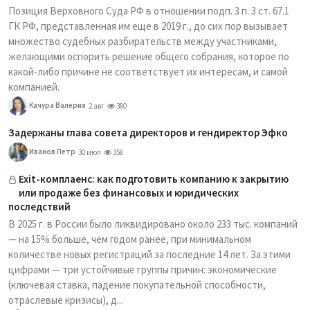
Позиция Верховного Суда РФ в отношении подп. 3 п. 3 ст. 67.1
ГК РФ, представленная им еще в 2019 г., до сих пор вызывает
множество судебных разбирательств между участниками,
желающими оспорить решение общего собрания, которое по
какой-либо причине не соответствует их интересам, и самой
компанией.
Качура Валерия
2 авг
380
Задержаны глава совета директоров и гендиректор Эфко
Иванов Петр
30 июл
358
Exit-комплаенс: как подготовить компанию к закрытию
или продаже без финансовых и юридических
последствий
В 2025 г. в России было ликвидировано около 233 тыс. компаний
— на 15% больше, чем годом ранее, при минимальном
количестве новых регистраций за последние 14 лет. За этими
цифрами — три устойчивые группы причин: экономические
(ключевая ставка, падение покупательной способности,
отраслевые кризисы), д...