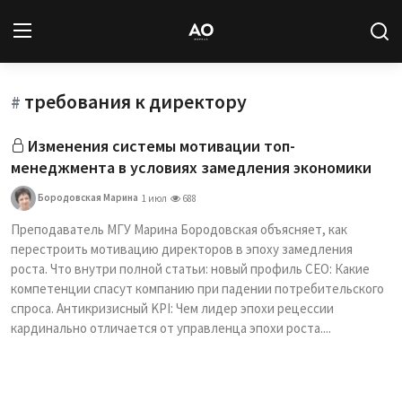
требования к директору
Вход
Регистрация
#
Изменения системы мотивации топ-
Новости
менеджмента в условиях замедления экономики
Статьи
Бородовская Марина
1 июл
688
Преподаватель МГУ Марина Бородовская объясняет, как
Авторы
перестроить мотивацию директоров в эпоху замедления
роста. Что внутри полной статьи: новый профиль CEO: Какие
Архив
компетенции спасут компанию при падении потребительского
спроса. Антикризисный KPI: Чем лидер эпохи рецессии
База знаний
кардинально отличается от управленца эпохи роста....
Подписка