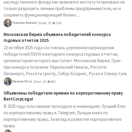
наследственного фонда как правового института призвано не
только разрешить личные проблемы предпринимателя, но и
сохранить функционирующий бизнес...
Терехин Филипп
25 ноя, 25
1.8K
Московская биржа объявила победителей конкурса
годовых отчетов 2025
22 октября 2025 года состоялась церемония награждения
победителей XXVIII ежегодного конкурса годовых отчетов,
организатором которого выступает Московская биржа. Гран-
при конкурса получили: Норильский Никель, Россети
Ленэнерго, Россети Центр, Сибур Холдинг, Русал и Северсталь
Иванов Петр
23 окт, 25
682
Объявлены победители премии по корпоративному праву
BestCorpLegal
В 2025 году голосование проходило в номинациях: Лучший блог
по корпоративному праву в Telegram, Лучшая книга по
корпоративному праву, За вклад в развитие корпоративного
права