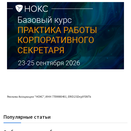
Реклама Ассоциации "НОКС", ИНН 7709980401, ERID:2SDnjdY5NTb
Популярные статьи