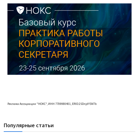
Реклама Ассоциации "НОКС", ИНН 7709980401, ERID:2SDnjdY5NTb
Популярные статьи