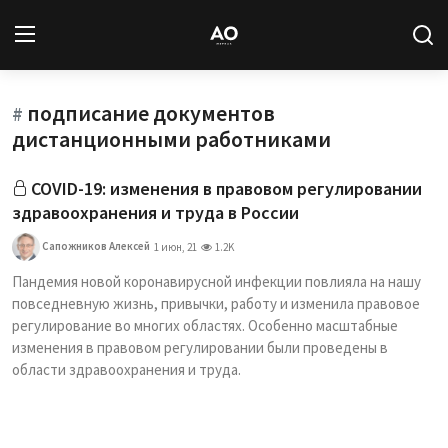
подписание документов
Вход
Регистрация
#
дистанционными работниками
Новости
COVID-19: изменения в правовом регулировании
здравоохранения и труда в России
Статьи
Сапожников Алексей
1 июн, 21
1.2K
Авторы
Пандемия новой коронавирусной инфекции повлияла на нашу
повседневную жизнь, привычки, работу и изменила правовое
Архив
регулирование во многих областях. Особенно масштабные
изменения в правовом регулировании были проведены в
База знаний
области здравоохранения и труда.
Подписка