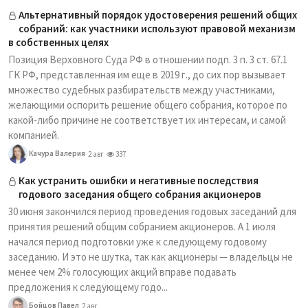
Альтернативный порядок удостоверения решений общих
собраний: как участники используют правовой механизм
в собственных целях
Позиция Верховного Суда РФ в отношении подп. 3 п. 3 ст. 67.1
ГК РФ, представленная им еще в 2019 г., до сих пор вызывает
множество судебных разбирательств между участниками,
желающими оспорить решение общего собрания, которое по
какой-либо причине не соответствует их интересам, и самой
компанией.
Качура Валерия
2 авг
337
Как устранить ошибки и негативные последствия
годового заседания общего собрания акционеров
30 июня закончился период проведения годовых заседаний для
принятия решений общим собранием акционеров. А 1 июля
начался период подготовки уже к следующему годовому
заседанию. И это не шутка, так как акционеры — владельцы не
менее чем 2% голосующих акций вправе подавать
предложения к следующему годо...
Бойцов Павел
2 авг