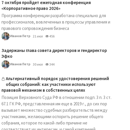
7 октября пройдет ежегодная конференция
«Корпоративное право 2026»
Программа конференции разработана специально для
профессионалов, вовлеченных в процессы управления и
правового сопровождения бизнеса
Иванов Петр
21 июл
456
Задержаны глава совета директоров и гендиректор
Эфко
Иванов Петр
30 июл
344
Альтернативный порядок удостоверения решений
общих собраний: как участники используют
правовой механизм в собственных целях
Позиция Верховного Суда РФ в отношении подп. 3 п. 3 ст.
67.1 ГК РФ, представленная им еще в 2019 г., до сих пор
вызывает множество судебных разбирательств между
участниками, желающими оспорить решение общего
собрания, которое по какой-либо причине не
соответствует их интересам, и самой компанией.