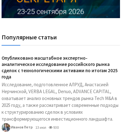
Реклама Ассоциации "НОКС", ИНН 7709980401, ERID:2SDnjdY5NTb
Популярные статьи
Опубликовано масштабное экспертно-
аналитическое исследование российского рынка
сделок с технологическими активами по итогам 2025
года
Исследование, подготовленное АЛРУД, Анастасией
Нерчинской, VERBA LEGAL, Denuo, ADVANCE CAPITAL,
охватывает анализ основных трендов рынка Tech M&A в
2025 году, а также рассматривает современные подходы
к структурированию сделок в условиях
трансформирующегося инвестиционного ландшафта.
Иванов Петр
13 июл
930