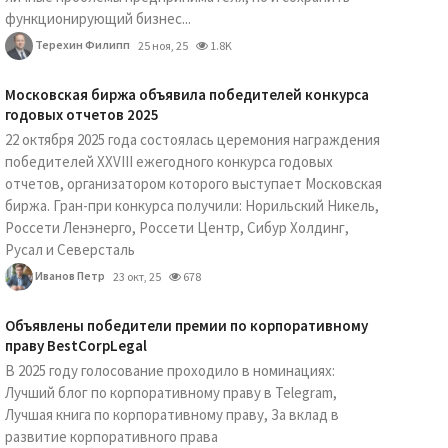
функционирующий бизнес...
Терехин Филипп
25 ноя, 25
1.8K
Московская биржа объявила победителей конкурса
годовых отчетов 2025
22 октября 2025 года состоялась церемония награждения
победителей XXVIII ежегодного конкурса годовых
отчетов, организатором которого выступает Московская
биржа. Гран-при конкурса получили: Норильский Никель,
Россети Ленэнерго, Россети Центр, Сибур Холдинг,
Русал и Северсталь
Иванов Петр
23 окт, 25
678
Объявлены победители премии по корпоративному
праву BestCorpLegal
В 2025 году голосование проходило в номинациях:
Лучший блог по корпоративному праву в Telegram,
Лучшая книга по корпоративному праву, За вклад в
развитие корпоративного права