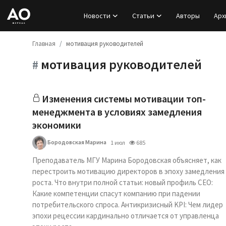
Новости
Статьи
Авторы
Арх
Главная
мотивация руководителей
Вход
мотивация руководителей
#
Регистрация
Новости
Изменения системы мотивации топ-
менеджмента в условиях замедления
Статьи
экономики
Бородовская Марина
1 июл
685
Авторы
Преподаватель МГУ Марина Бородовская объясняет, как
Архив
перестроить мотивацию директоров в эпоху замедления
роста. Что внутри полной статьи: новый профиль CEO:
Какие компетенции спасут компанию при падении
База знаний
потребительского спроса. Антикризисный KPI: Чем лидер
эпохи рецессии кардинально отличается от управленца
Подписка