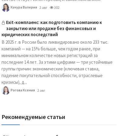
Качура Валерия
2 авг
302
Exit-комплаенс: как подготовить компанию к
закрытию или продаже без финансовых и
юридических последствий
В 2025 г. в России было ликвидировано около 233 тыс.
компаний — на 15% больше, чем годом ранее, при
минимальном количестве новых регистраций за
последние 14 лет. За этими цифрами — три устойчивые
группы причин: экономические (ключевая ставка,
падение покупательной способности, отраслевые
кризисы), д...
Рогова Ксения
2 авг
Рекомендуемые статьи