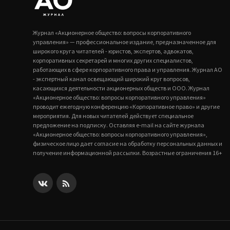
Журнал «Акционерное общество: вопросы корпоративного
управления» — профессиональное издание, предназначенное для
широкого круга читателей - юристов, экспертов, адвокатов,
корпоративных секретарей и многих других специалистов,
работающих в сфере корпоративного права и управления. Журнал АО
- экспертный канал освещающий широкий круг вопросов,
касающихся деятельности акционерных обществ и ООО. Журнал
«Акционерное общество: вопросы корпоративного управления»
проводит ежегодную конференцию «Корпоративное право» и другие
мероприятия. Для новых читателей действует специальное
предложение на подписку. Оставляя e-mail на сайте журнала
«Акционерное общество: вопросы корпоративного управления»,
физическое лицо дает согласие на обработку персональных данных и
получение информационной рассылки. Возрастные ограничения 16+