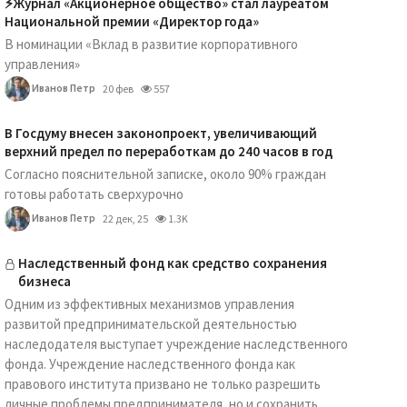
⚡️Журнал «Акционерное общество» стал лауреатом
Национальной премии «Директор года»
В номинации «Вклад в развитие корпоративного
управления»
Иванов Петр
20 фев
557
В Госдуму внесен законопроект, увеличивающий
верхний предел по переработкам до 240 часов в год
Согласно пояснительной записке, около 90% граждан
готовы работать сверхурочно
Иванов Петр
22 дек, 25
1.3K
Наследственный фонд как средство сохранения
бизнеса
Одним из эффективных механизмов управления
развитой предпринимательской деятельностью
наследодателя выступает учреждение наследственного
фонда. Учреждение наследственного фонда как
правового института призвано не только разрешить
личные проблемы предпринимателя, но и сохранить