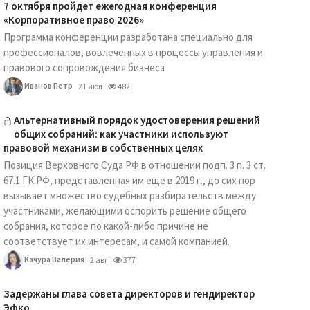
7 октября пройдет ежегодная конференция
«Корпоративное право 2026»
Программа конференции разработана специально для
профессионалов, вовлеченных в процессы управления и
правового сопровождения бизнеса
Иванов Петр
21 июл
482
Альтернативный порядок удостоверения решений
общих собраний: как участники используют
правовой механизм в собственных целях
Позиция Верховного Суда РФ в отношении подп. 3 п. 3 ст.
67.1 ГК РФ, представленная им еще в 2019 г., до сих пор
вызывает множество судебных разбирательств между
участниками, желающими оспорить решение общего
собрания, которое по какой-либо причине не
соответствует их интересам, и самой компанией.
Качура Валерия
2 авг
377
Задержаны глава совета директоров и гендиректор
Эфко