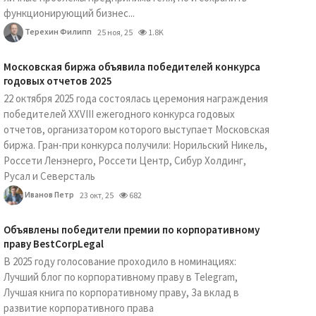
функционирующий бизнес...
Терехин Филипп
25 ноя, 25
1.8K
Московская биржа объявила победителей конкурса
годовых отчетов 2025
22 октября 2025 года состоялась церемония награждения
победителей XXVIII ежегодного конкурса годовых
отчетов, организатором которого выступает Московская
биржа. Гран-при конкурса получили: Норильский Никель,
Россети Ленэнерго, Россети Центр, Сибур Холдинг,
Русал и Северсталь
Иванов Петр
23 окт, 25
682
Объявлены победители премии по корпоративному
праву BestCorpLegal
В 2025 году голосование проходило в номинациях:
Лучший блог по корпоративному праву в Telegram,
Лучшая книга по корпоративному праву, За вклад в
развитие корпоративного права