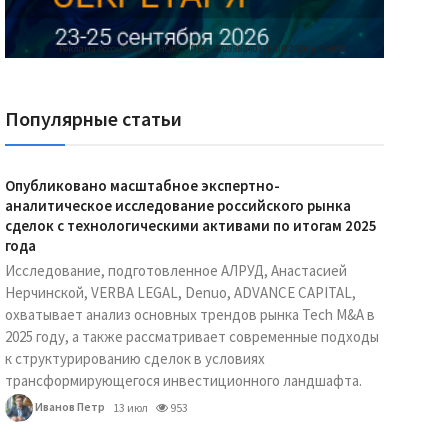
Реклама Ассоциации "НОКС", ИНН 7709980401, ERID:2SDnjdY5NTb
Популярные статьи
Опубликовано масштабное экспертно-
аналитическое исследование российского рынка
сделок с технологическими активами по итогам 2025
года
Исследование, подготовленное АЛРУД, Анастасией
Нерчинской, VERBA LEGAL, Denuo, ADVANCE CAPITAL,
охватывает анализ основных трендов рынка Tech M&A в
2025 году, а также рассматривает современные подходы
к структурированию сделок в условиях
трансформирующегося инвестиционного ландшафта.
Иванов Петр
13 июл
953