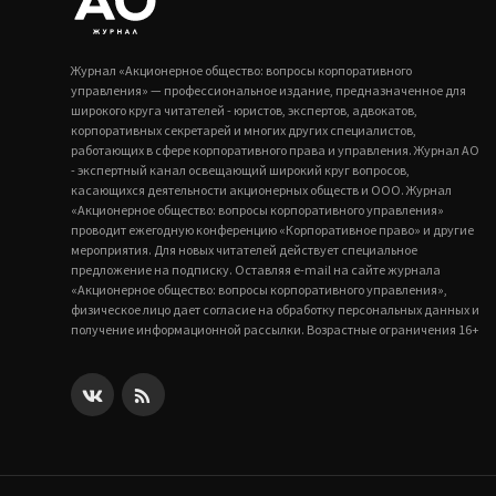
Журнал «Акционерное общество: вопросы корпоративного
управления» — профессиональное издание, предназначенное для
широкого круга читателей - юристов, экспертов, адвокатов,
корпоративных секретарей и многих других специалистов,
работающих в сфере корпоративного права и управления. Журнал АО
- экспертный канал освещающий широкий круг вопросов,
касающихся деятельности акционерных обществ и ООО. Журнал
«Акционерное общество: вопросы корпоративного управления»
проводит ежегодную конференцию «Корпоративное право» и другие
мероприятия. Для новых читателей действует специальное
предложение на подписку. Оставляя e-mail на сайте журнала
«Акционерное общество: вопросы корпоративного управления»,
физическое лицо дает согласие на обработку персональных данных и
получение информационной рассылки. Возрастные ограничения 16+