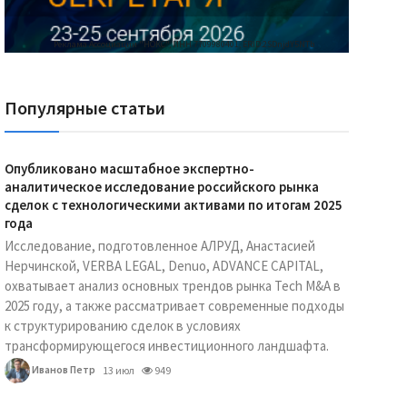
Реклама Ассоциации "НОКС", ИНН 7709980401, ERID:2SDnjdY5NTb
Популярные статьи
Опубликовано масштабное экспертно-
аналитическое исследование российского рынка
сделок с технологическими активами по итогам 2025
года
Исследование, подготовленное АЛРУД, Анастасией
Нерчинской, VERBA LEGAL, Denuo, ADVANCE CAPITAL,
охватывает анализ основных трендов рынка Tech M&A в
2025 году, а также рассматривает современные подходы
к структурированию сделок в условиях
трансформирующегося инвестиционного ландшафта.
Иванов Петр
13 июл
949