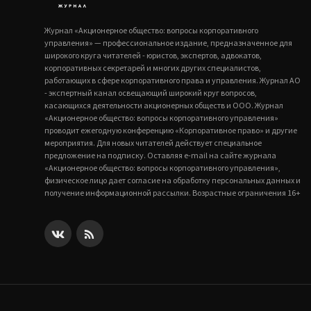
Журнал «Акционерное общество: вопросы корпоративного
управления» — профессиональное издание, предназначенное для
широкого круга читателей - юристов, экспертов, адвокатов,
корпоративных секретарей и многих других специалистов,
работающих в сфере корпоративного права и управления. Журнал АО
- экспертный канал освещающий широкий круг вопросов,
касающихся деятельности акционерных обществ и ООО. Журнал
«Акционерное общество: вопросы корпоративного управления»
проводит ежегодную конференцию «Корпоративное право» и другие
мероприятия. Для новых читателей действует специальное
предложение на подписку. Оставляя e-mail на сайте журнала
«Акционерное общество: вопросы корпоративного управления»,
физическое лицо дает согласие на обработку персональных данных и
получение информационной рассылки. Возрастные ограничения 16+