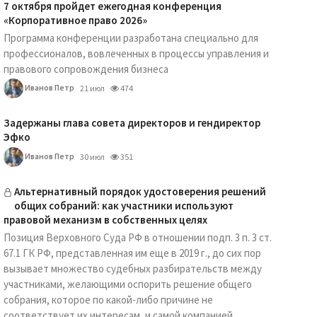
7 октября пройдет ежегодная конференция
«Корпоративное право 2026»
Программа конференции разработана специально для
профессионалов, вовлеченных в процессы управления и
правового сопровождения бизнеса
Иванов Петр
21 июл
474
Задержаны глава совета директоров и гендиректор
Эфко
Иванов Петр
30 июл
351
Альтернативный порядок удостоверения решений
общих собраний: как участники используют
правовой механизм в собственных целях
Позиция Верховного Суда РФ в отношении подп. 3 п. 3 ст.
67.1 ГК РФ, представленная им еще в 2019 г., до сих пор
вызывает множество судебных разбирательств между
участниками, желающими оспорить решение общего
собрания, которое по какой-либо причине не
соответствует их интересам, и самой компанией.