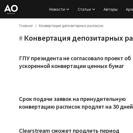
Новости
Статьи
Авторы
Арх
Главная
Конвертация депозитарных расписок
Вход
Конвертация депозитарных ра
#
Регистрация
Новости
ГПУ президента не согласовало проект об
ускоренной конвертации ценных бумаг
Статьи
Авторы
Срок подачи заявок на принудительную
Архив
конвертацию расписок продлят на 30 дней
База знаний
Подписка
Clearstream сможет продлить период