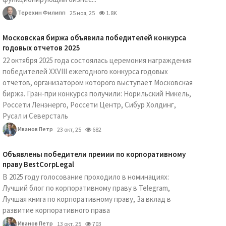
Терехин Филипп
25 ноя, 25
1.8K
Московская биржа объявила победителей конкурса
годовых отчетов 2025
22 октября 2025 года состоялась церемония награждения
победителей XXVIII ежегодного конкурса годовых
отчетов, организатором которого выступает Московская
биржа. Гран-при конкурса получили: Норильский Никель,
Россети Ленэнерго, Россети Центр, Сибур Холдинг,
Русал и Северсталь
Иванов Петр
23 окт, 25
682
Объявлены победители премии по корпоративному
праву BestCorpLegal
В 2025 году голосование проходило в номинациях:
Лучший блог по корпоративному праву в Telegram,
Лучшая книга по корпоративному праву, За вклад в
развитие корпоративного права
Иванов Петр
13 окт, 25
703