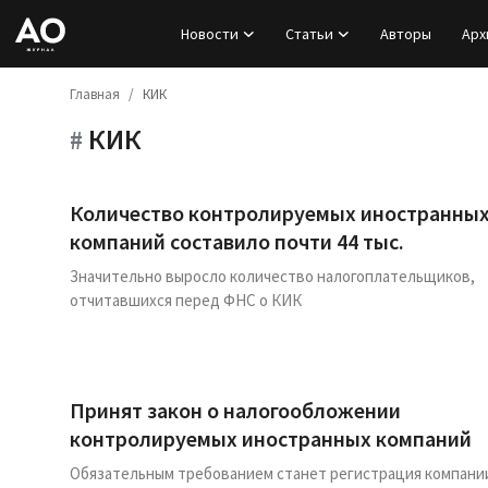
Новости
Статьи
Авторы
Арх
Главная
КИК
Вход
КИК
#
Регистрация
Новости
Количество контролируемых иностранны
компаний составило почти 44 тыс.
Статьи
Значительно выросло количество налогоплательщиков,
отчитавшихся перед ФНС о КИК
Авторы
Архив
Принят закон о налогообложении
База знаний
контролируемых иностранных компаний
Обязательным требованием станет регистрация компани
Подписка