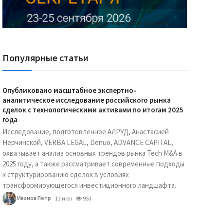
Реклама Ассоциации "НОКС", ИНН 7709980401, ERID:2SDnjdY5NTb
Популярные статьи
Опубликовано масштабное экспертно-
аналитическое исследование российского рынка
сделок с технологическими активами по итогам 2025
года
Исследование, подготовленное АЛРУД, Анастасией
Нерчинской, VERBA LEGAL, Denuo, ADVANCE CAPITAL,
охватывает анализ основных трендов рынка Tech M&A в
2025 году, а также рассматривает современные подходы
к структурированию сделок в условиях
трансформирующегося инвестиционного ландшафта.
Иванов Петр
13 июл
953