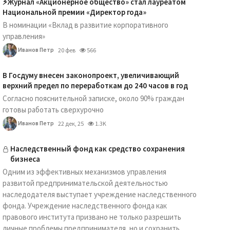
⚡️Журнал «Акционерное общество» стал лауреатом
Национальной премии «Директор года»
В номинации «Вклад в развитие корпоративного
управления»
Иванов Петр
20 фев
566
В Госдуму внесен законопроект, увеличивающий
верхний предел по переработкам до 240 часов в год
Согласно пояснительной записке, около 90% граждан
готовы работать сверхурочно
Иванов Петр
22 дек, 25
1.3K
Наследственный фонд как средство сохранения
бизнеса
Одним из эффективных механизмов управления
развитой предпринимательской деятельностью
наследодателя выступает учреждение наследственного
фонда. Учреждение наследственного фонда как
правового института призвано не только разрешить
личные проблемы предпринимателя, но и сохранить