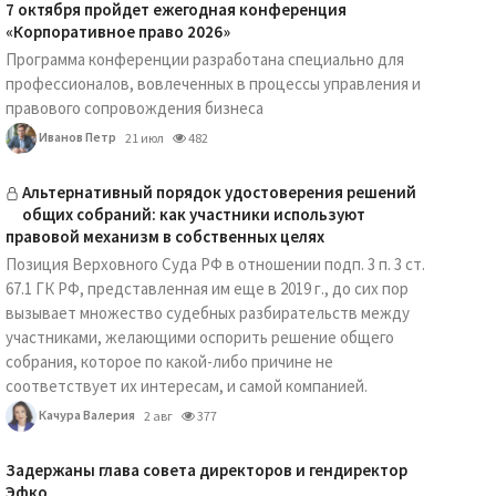
7 октября пройдет ежегодная конференция
«Корпоративное право 2026»
Программа конференции разработана специально для
профессионалов, вовлеченных в процессы управления и
правового сопровождения бизнеса
Иванов Петр
21 июл
482
Альтернативный порядок удостоверения решений
общих собраний: как участники используют
правовой механизм в собственных целях
Позиция Верховного Суда РФ в отношении подп. 3 п. 3 ст.
67.1 ГК РФ, представленная им еще в 2019 г., до сих пор
вызывает множество судебных разбирательств между
участниками, желающими оспорить решение общего
собрания, которое по какой-либо причине не
соответствует их интересам, и самой компанией.
Качура Валерия
2 авг
377
Задержаны глава совета директоров и гендиректор
Эфко