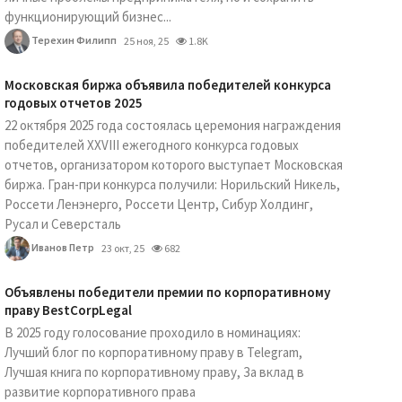
функционирующий бизнес...
Терехин Филипп
25 ноя, 25
1.8K
Московская биржа объявила победителей конкурса
годовых отчетов 2025
22 октября 2025 года состоялась церемония награждения
победителей XXVIII ежегодного конкурса годовых
отчетов, организатором которого выступает Московская
биржа. Гран-при конкурса получили: Норильский Никель,
Россети Ленэнерго, Россети Центр, Сибур Холдинг,
Русал и Северсталь
Иванов Петр
23 окт, 25
682
Объявлены победители премии по корпоративному
праву BestCorpLegal
В 2025 году голосование проходило в номинациях:
Лучший блог по корпоративному праву в Telegram,
Лучшая книга по корпоративному праву, За вклад в
развитие корпоративного права