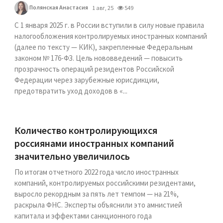
Полянская Анастасия
1 авг, 25
549
С 1 января 2025 г. в России вступили в силу новые правила
налогообложения контролируемых иностранных компаний
(далее по тексту — КИК), закрепленные Федеральным
законом № 176-ФЗ. Цель нововведений — повысить
прозрачность операций резидентов Российской
Федерации через зарубежные юрисдикции,
предотвратить уход доходов в «...
Количество контролирующихся
россиянами иностранных компаний
значительно увеличилось
По итогам отчетного 2022 года число иностранных
компаний, контролируемых российскими резидентами,
выросло рекордным за пять лет темпом — на 21%,
раскрыла ФНС. Эксперты объяснили это амнистией
капитала и эффектами санкционного года