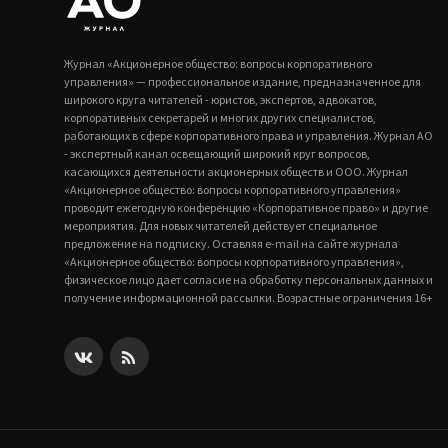
Журнал «Акционерное общество: вопросы корпоративного
управления» — профессиональное издание, предназначенное для
широкого круга читателей - юристов, экспертов, адвокатов,
корпоративных секретарей и многих других специалистов,
работающих в сфере корпоративного права и управления. Журнал АО
- экспертный канал освещающий широкий круг вопросов,
касающихся деятельности акционерных обществ и ООО. Журнал
«Акционерное общество: вопросы корпоративного управления»
проводит ежегодную конференцию «Корпоративное право» и другие
мероприятия. Для новых читателей действует специальное
предложение на подписку. Оставляя e-mail на сайте журнала
«Акционерное общество: вопросы корпоративного управления»,
физическое лицо дает согласие на обработку персональных данных и
получение информационной рассылки. Возрастные ограничения 16+