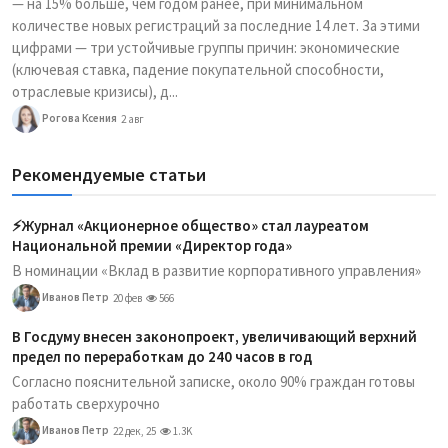
— на 15% больше, чем годом ранее, при минимальном
количестве новых регистраций за последние 14 лет. За этими
цифрами — три устойчивые группы причин: экономические
(ключевая ставка, падение покупательной способности,
отраслевые кризисы), д...
Рогова Ксения
2 авг
Рекомендуемые статьи
⚡️Журнал «Акционерное общество» стал лауреатом
Национальной премии «Директор года»
В номинации «Вклад в развитие корпоративного управления»
Иванов Петр
20 фев
566
В Госдуму внесен законопроект, увеличивающий верхний
предел по переработкам до 240 часов в год
Согласно пояснительной записке, около 90% граждан готовы
работать сверхурочно
Иванов Петр
22 дек, 25
1.3K