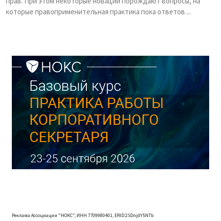
прав. При этом некоторые новации порождают вопросы, на
которые правоприменительная практика пока ответов ...
Реклама Ассоциации "НОКС", ИНН 7709980401, ERID:2SDnjdY5NTb