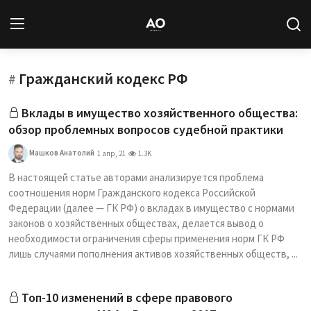
Гражданский кодекс РФ
Вход
Регистрация
#
Вклады в имущество хозяйственного общества:
Новости
обзор проблемных вопросов судебной практики
Статьи
Машков Анатолий
1 апр, 21
1.3K
В настоящей статье авторами анализируется проблема
Авторы
соотношения норм Гражданского кодекса Российской
Федерации (далее — ГК РФ) о вкладах в имущество с нормами
Архив
законов о хозяйственных обществах, делается вывод о
необходимости ограничения сферы применения норм ГК РФ
База знаний
лишь случаями пополнения активов хозяйственных обществ, ...
Подписка
Топ-10 изменений в сфере правового