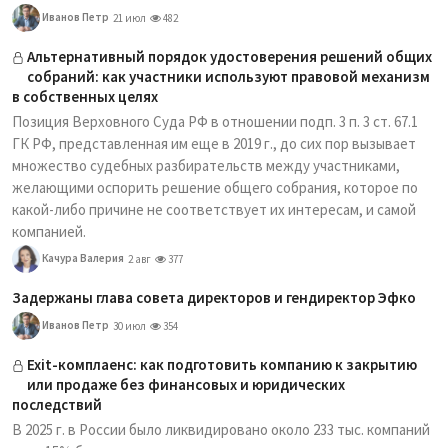
Иванов Петр
21 июл
482
Альтернативный порядок удостоверения решений общих
собраний: как участники используют правовой механизм
в собственных целях
Позиция Верховного Суда РФ в отношении подп. 3 п. 3 ст. 67.1
ГК РФ, представленная им еще в 2019 г., до сих пор вызывает
множество судебных разбирательств между участниками,
желающими оспорить решение общего собрания, которое по
какой-либо причине не соответствует их интересам, и самой
компанией.
Качура Валерия
2 авг
377
Задержаны глава совета директоров и гендиректор Эфко
Иванов Петр
30 июл
354
Exit-комплаенс: как подготовить компанию к закрытию
или продаже без финансовых и юридических
последствий
В 2025 г. в России было ликвидировано около 233 тыс. компаний