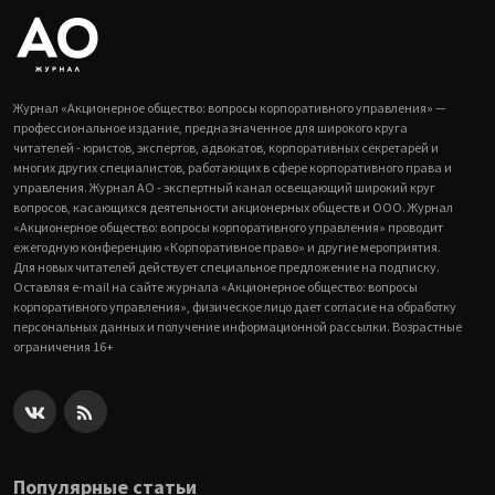
Журнал «Акционерное общество: вопросы корпоративного управления» —
профессиональное издание, предназначенное для широкого круга
читателей - юристов, экспертов, адвокатов, корпоративных секретарей и
многих других специалистов, работающих в сфере корпоративного права и
управления. Журнал АО - экспертный канал освещающий широкий круг
вопросов, касающихся деятельности акционерных обществ и ООО. Журнал
«Акционерное общество: вопросы корпоративного управления» проводит
ежегодную конференцию «Корпоративное право» и другие мероприятия.
Для новых читателей действует специальное предложение на подписку.
Оставляя e-mail на сайте журнала «Акционерное общество: вопросы
корпоративного управления», физическое лицо дает согласие на обработку
персональных данных и получение информационной рассылки. Возрастные
ограничения 16+
Популярные статьи